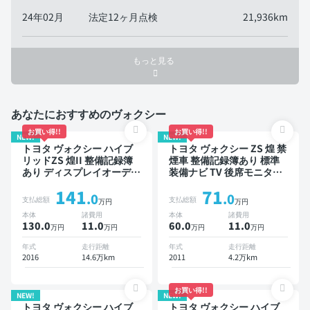
24年02月
法定12ヶ月点検
21,936km
もっと見る
あなたにおすすめのヴォクシー
お買い得!!
お買い得!!
NEW!
NEW!
トヨタ ヴォクシー ハイブ
トヨタ ヴォクシー ZS 煌 禁
リッドZS 煌II 整備記録簿
煙車 整備記録簿あり 標準
あり ディスプレイオーディ
装備ナビ TV 後席モニター
オ TV 後席モニター スマー
3列シート ETC バックモニ
141
71
トキー バックモニター ド
ター 両側電動スライドドア
.0
.0
支払総額
支払総額
万円
万円
ライブレコーダー 7人乗り
8人乗り
本体
諸費用
本体
諸費用
130.0
11
.0
60.0
11
.0
万円
万円
万円
万円
年式
走行距離
年式
走行距離
2016
14.6万km
2011
4.2万km
お買い得!!
NEW!
NEW!
トヨタ ヴォクシー ハイブ
トヨタ ヴォクシー ハイブ