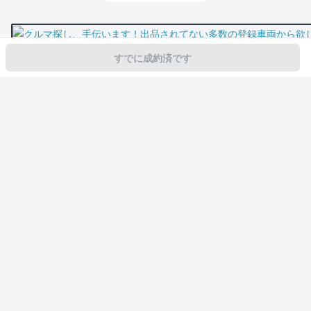
すでに成約済です
スマホで新着情報を見逃さない
公式アプリを無料ダウンロード
モビリコ（クルマの個人売買）
中古車一覧
ヴォクシー
ハイブリッドS-G
サービス規約とその他情報
販売可能エリア