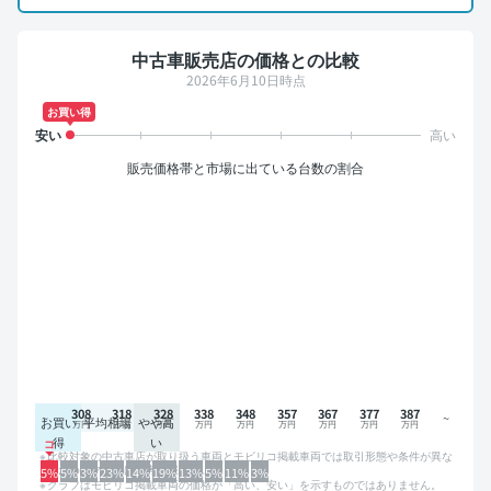
中古車販売店の価格との比較
2026年6月10日時点
お買い得
販売価格帯と市場に出ている台数の割合
308
318
328
338
348
357
367
377
387
お買い
平均相場
やや高
得
い
比較対象の中古車店が取り扱う車両とモビリコ掲載車両では取引形態や条件が異な
るため、グラフは参考情報です。
5%
5%
3%
23%
14%
19%
13%
5%
11%
3%
グラフはモビリコ掲載車両の価格が「高い、安い」を示すものではありません。