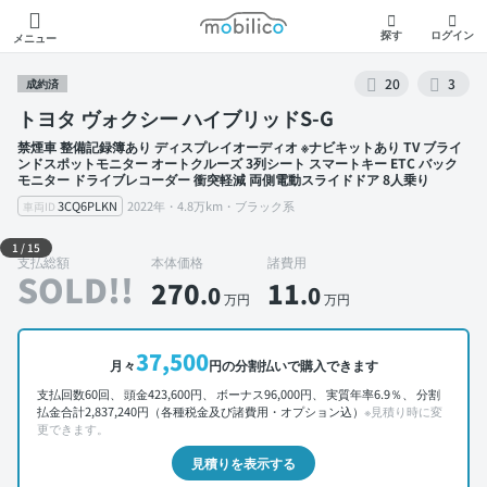
モビリコ
探す
ログイン
メニュー
20
3
成約済
トヨタ ヴォクシー ハイブリッドS-G
禁煙車 整備記録簿あり ディスプレイオーディオ ※ナビキットあり TV ブライ
ンドスポットモニター オートクルーズ 3列シート スマートキー ETC バック
モニター ドライブレコーダー 衝突軽減 両側電動スライドドア 8人乗り
3CQ6PLKN
2022年・4.8万km・ブラック系
車両ID
外装 左前
1
/
15
支払総額
本体価格
諸費用
SOLD!!
270
11
.0
.0
万円
万円
37,500
月々
円の分割払いで購入できます
支払回数60回、 頭金423,600円、 ボーナス96,000円、 実質年率6.9％、 分割
払金合計2,837,240円（各種税金及び諸費用・オプション込）
※見積り時に変
更できます。
見積りを表示する