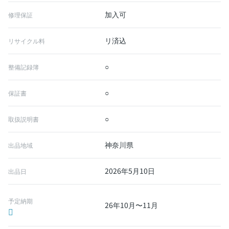
加入可
修理保証
リ済込
リサイクル料
○
整備記録簿
○
保証書
○
取扱説明書
神奈川県
出品地域
2026年5月10日
出品日
予定納期
26年10月〜11月