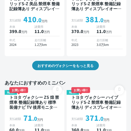
リッドS-Z 美品 禁煙車 整備
リッドS-Z 禁煙車 整備記録
記録簿あり ディスプレイオ
簿あり ディスプレイオーデ
ーディオ ※ナビキットあり
ィオ ※ナビキットあり TV
410
381
TV 後席モニター ブライン
後席モニター オートクルー
.0
.0
支払総額
支払総額
万円
万円
ドスポットモニター デジタ
ズ 3列シート スマートキー
本体
諸費用
本体
諸費用
ルインナーミラー オートク
ETC 電動バックドア バッ
399.0
11
.0
370.0
11
.0
万円
万円
万円
万円
ルーズ 3列シート スマート
クモニター ドライブレコー
キー ETC 電動バックドア
ダー 衝突軽減 両側電動ス
年式
走行距離
年式
走行距離
バックモニター 全方位カメ
ライドドア 7人乗り
2024
1.2万km
2023
3.0万km
ラ ドライブレコーダー 衝
突軽減 両側電動スライドド
ア 7人乗り
おすすめのヴォクシーをもっと見る
あなたにおすすめのミニバン
お買い得!!
お買い得!!
NEW!
NEW!
トヨタ ヴォクシー ZS 煌 禁
トヨタ ヴォクシー ハイブ
煙車 整備記録簿あり 標準
リッドS-Z 禁煙車 整備記録
装備ナビ TV 後席モニター
簿あり ディスプレイオーデ
3列シート ETC バックモニ
ィオ TV 後席モニター ブラ
71
371
ター 両側電動スライドドア
インドスポットモニター デ
.0
.0
支払総額
支払総額
万円
万円
8人乗り
ジタルインナーミラー オー
本体
諸費用
本体
諸費用
トクルーズ 3列シート スマ
60.0
11
.0
360.0
11
.0
万円
万円
万円
万円