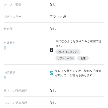
なし
メーター交換
ブラック系
ボディカラー
なし
板金歴
気になるような傷や凹みが確認でき
外装状態
ます。
B
フロントバンパー
リアバンパー
右側
S
キレイな状態ですが、微細な汚れ等
内装状態
が残っている場合もあります。
なし
車内での喫煙履歴
なし
ペットの乗車履歴