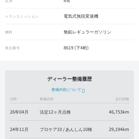
8名
定員
電気式無段変速機
トランスミッション
無鉛レギュラーガソリン
燃料
8619 (下4桁)
車台番号
ディーラー整備履歴
整備内容について
日時
整備内容
走行距離
26年04月
法定12ヶ月点検
46,753km
24年11月
プロケア10 / あんしん10検
29,194km