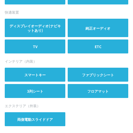
快適装置
ディスプレイオーディオ(ナビキ
純正オーディオ
ットあり)
TV
ETC
インテリア（内装）
スマートキー
ファブリックシート
3列シート
フロアマット
エクステリア（外装）
両側電動スライドドア