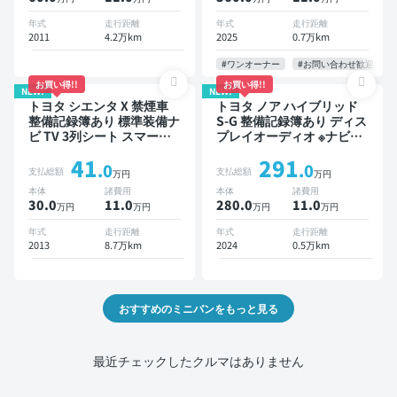
ートキー ETC 電動バック
ドア バックモニター 全方
年式
走行距離
年式
走行距離
位カメラ ドライブレコーダ
2011
4.2万km
2025
0.7万km
ー 衝突軽減 両側電動スラ
イドドア 7人乗り
#ワンオーナー
#お問い合わせ歓迎
お買い得!!
お買い得!!
NEW!
NEW!
トヨタ シエンタ X 禁煙車
トヨタ ノア ハイブリッド
整備記録簿あり 標準装備ナ
S-G 整備記録簿あり ディス
ビ TV 3列シート スマート
プレイオーディオ ※ナビキ
キー バックモニター 7人乗
ットあり TV オートクルー
41
291
り
ズ 3列シート スマートキー
.0
.0
支払総額
支払総額
万円
万円
バックモニター ドライブレ
本体
諸費用
本体
諸費用
コーダー 衝突軽減 7人乗り
30.0
11
.0
280.0
11
.0
万円
万円
万円
万円
年式
走行距離
年式
走行距離
2013
8.7万km
2024
0.5万km
おすすめのミニバンをもっと見る
最近チェックしたクルマはありません