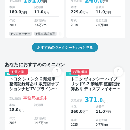
.0
.0
支払総額
支払総額
万円
万円
ートキー ETC バックモニ
ETC バックモニター ドラ
本体
諸費用
本体
諸費用
ター ドライブレコーダー
イブレコーダー 衝突軽減
180.0
11
.0
229.0
11
.0
万円
万円
万円
万円
衝突軽減 両側電動スライド
両側電動スライドドア 7人
ドア 7人乗り
乗り
年式
走行距離
年式
走行距離
2017
7.4万km
2018
7.0万km
#ワンオーナー
#現車確認歓迎
#お問い合わせ歓迎
おすすめのヴォクシーをもっと見る
あなたにおすすめのミニバン
お買い得!!
お買い得!!
NEW!
NEW!
トヨタ シエンタ G 禁煙車
トヨタ ヴォクシー ハイブ
整備記録簿あり 販売店オプ
リッドS-Z 禁煙車 整備記録
ションナビ TV ブラインド
簿あり ディスプレイオーデ
スポットモニター 3列シー
ィオ TV 後席モニター ブラ
371
事務局確認中
ト スマートキー バックモ
インドスポットモニター デ
支払総額
.0
支払総額
万円
ニター ドライブレコーダー
ジタルインナーミラー オー
本体
諸費用
本体
諸費用
衝突軽減 両側電動スライド
トクルーズ 3列シート スマ
28.0
---
万円
360.0
11
.0
万円
万円
ドア 7人乗り
ートキー ETC 電動バック
ドア バックモニター 全方
年式
走行距離
年式
走行距離
2016
14.6万km
位カメラ ドライブレコーダ
2025
0.7万km
ー 衝突軽減 両側電動スラ