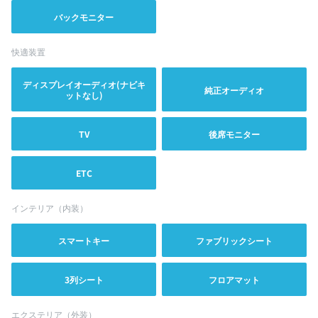
バックモニター
快適装置
ディスプレイオーディオ(ナビキ
純正オーディオ
ットなし)
TV
後席モニター
ETC
インテリア（内装）
スマートキー
ファブリックシート
3列シート
フロアマット
エクステリア（外装）