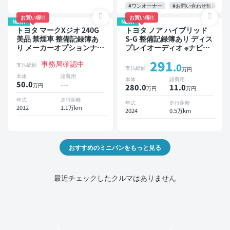
イドドア 7人乗り
#ワンオーナー
#お問い合わせ歓迎
お買い得!!
お買い得!!
NEW!
NEW!
トヨタ マークXジオ 240G
トヨタ ノア ハイブリッド
美品 禁煙車 整備記録簿あ
S-G 整備記録簿あり ディス
り メーカーオプションナビ
プレイオーディオ ※ナビキ
TV 3列シート スマートキー
ットあり TV オートクルー
291
事務局確認中
ETC バックモニター 7人乗
ズ 3列シート スマートキー
支払総額
.0
支払総額
万円
り
バックモニター ドライブレ
本体
諸費用
本体
諸費用
コーダー 衝突軽減 7人乗り
50.0
---
万円
280.0
11
.0
万円
万円
年式
走行距離
年式
走行距離
2012
1.1万km
2024
0.5万km
おすすめのミニバンをもっと見る
最近チェックしたクルマはありません