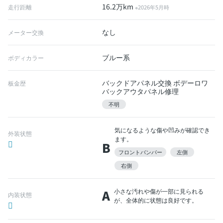
16.2万km
走行距離
※2026年5月時
なし
メーター交換
ブルー系
ボディカラー
バックドアパネル交換 ボデーロワ
板金歴
バックアウタパネル修理
不明
気になるような傷や凹みが確認でき
外装状態
ます。
B
フロントバンパー
左側
右側
A
小さな汚れや傷が一部に見られる
内装状態
が、全体的に状態は良好です。