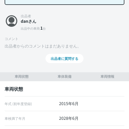
出品者
danさん
1
出品中の車両
台
コメント
出品者からのコメントはまだありません。
出品者に質問する
車両状態
車体装備
車両情報
車両状態
2015年6月
年式 (初年度登録)
2028年6月
車検満了年月