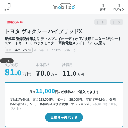
モビリコ
探す
ログイン
メニュー
8
0
価格交渉OK
トヨタ ヴォクシー ハイブリッドX
禁煙車 整備記録簿あり ディスプレイオーディオ TV 後席モニター 3列シート
スマートキー ETC バックモニター 両側電動スライドドア 7人乗り
4VK6RW7U
2015年・16.2万km・ブルー系
車両ID
外装 左前
1
/
8
支払総額
本体価格
諸費用
81
.0
70
11
.0
.0
万円
万円
万円
11,000
月々
円の分割払いで購入できます
支払回数60回、 頭金123,600円、 ボーナス28,000円、 実質年率6.9％、 分割
払金合計833,156円（各種税金及び諸費用・オプション込）
※見積り時に変更
できます。
見積りを表示する