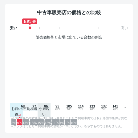
中古車販売店の価格との比較
お買い得
販売価格帯と市場に出ている台数の割合
68
77
86
95
105
114
123
132
141
お買い
平均相場
やや高
得
い
比較対象の中古車店が取り扱う車両とモビリコ掲載車両では取引形態や条件が異な
るため、グラフは参考情報です。
3%
8%
13%
15%
15%
15%
11%
7%
1%
10%
グラフはモビリコ掲載車両の価格が「高い、安い」を示すものではありません。