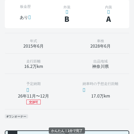
板金歴
外装
内装
B
A
あり
年式
車検
2015年6月
2028年6月
走行距離
出品地域
16.2万km
神奈川県
予定納期
納車時の予想走行距離
26年11月〜12月
17.0万km
交渉可
#ワンオーナー
かんたん！1分で完了