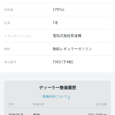
1797cc
排気量
7名
定員
電気式無段変速機
トランスミッション
無鉛レギュラーガソリン
燃料
7303 (下4桁)
車台番号
ディーラー整備履歴
整備内容について
日時
整備内容
走行距離
26年05月
車検
161,158km