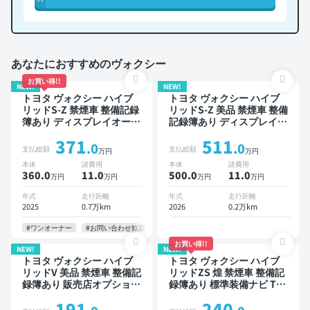
あなたにおすすめのヴォクシー
お買い得!!
NEW!
NEW!
トヨタ ヴォクシー ハイブ
トヨタ ヴォクシー ハイブ
リッドS-Z 禁煙車 整備記録
リッドS-Z 美品 禁煙車 整備
簿あり ディスプレイオーデ
記録簿あり ディスプレイオ
ィオ TV 後席モニター ブラ
ーディオ ※ナビキットあり
371
511
インドスポットモニター デ
TV ブラインドスポットモ
.0
.0
支払総額
支払総額
万円
万円
ジタルインナーミラー オー
ニター デジタルインナーミ
本体
諸費用
本体
諸費用
トクルーズ 3列シート スマ
ラー オートクルーズ 3列シ
360.0
11
.0
500.0
11
.0
万円
万円
万円
万円
ートキー ETC 電動バック
ート スマートキー ETC 電
ドア バックモニター 全方
動バックドア バックモニタ
年式
走行距離
年式
走行距離
位カメラ ドライブレコーダ
ー 全方位カメラ ドライブ
2025
0.7万km
2026
0.2万km
ー 衝突軽減 両側電動スラ
レコーダー 衝突軽減 両側
イドドア 7人乗り
電動スライドドア 7人乗り
#ワンオーナー
#お問い合わせ歓迎
お買い得!!
NEW!
NEW!
トヨタ ヴォクシー ハイブ
トヨタ ヴォクシー ハイブ
リッドV 美品 禁煙車 整備記
リッドZS 煌 禁煙車 整備記
録簿あり 販売店オプション
録簿あり 標準装備ナビ TV
ナビ TV 後席モニター オー
後席モニター オートクルー
191
240
トクルーズ 3列シート スマ
ズ 3列シート スマートキー