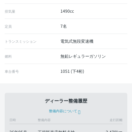
1490cc
排気量
7名
定員
電気式無段変速機
トランスミッション
無鉛レギュラーガソリン
燃料
1051 (下4桁)
車台番号
ディーラー整備履歴
整備内容について
日時
整備内容
走行距離