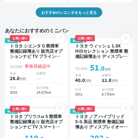
おすすめのシエンタをもっと見る
あなたにおすすめのミニバン
お買い得!!
お買い得!!
NEW!
NEW!
トヨタ シエンタ G 禁煙車
トヨタ ウィッシュ 1.8X
整備記録簿あり 販売店オプ
HIDセレクション 禁煙車 整
ションナビ TV ブラインド
備記録簿あり ディスプレイ
スポットモニター 3列シー
オーディオ ※ナビキットあ
51
事務局確認中
ト スマートキー バックモ
り 後席モニター スマート
支払総額
.0
支払総額
万円
ニター ドライブレコーダー
キー ETC ドライブレコー
本体
諸費用
本体
諸費用
衝突軽減 両側電動スライド
ダー
28.0
---
万円
40.0
11
.0
万円
万円
ドア 7人乗り
年式
走行距離
年式
走行距離
2016
14.6万km
2011
8.7万km
お買い得!!
お買い得!!
NEW!
NEW!
トヨタ プリウスα S 禁煙車
トヨタ ノア ハイブリッド
整備記録簿あり 販売店オプ
S-G 美品 禁煙車 整備記録
ションナビ TV スマートキ
簿あり ディスプレイオーデ
ー ETC バックモニター
ィオ ※ナビキットあり TV
119
292
オートクルーズ 3列シート