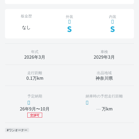
板金歴
外装
内装
S
S
なし
年式
車検
2026年3月
2029年3月
走行距離
出品地域
0.1万km
神奈川県
予定納期
納車時の予想走行距離
26年9月〜10月
---
万km
交渉可
#ワンオーナー