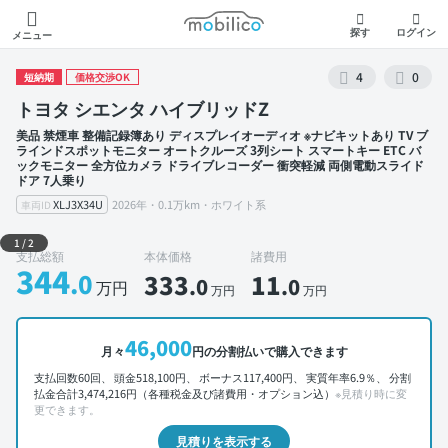
モビリコ
探す
ログイン
メニュー
4
0
短納期
価格交渉OK
トヨタ シエンタ ハイブリッドZ
美品 禁煙車 整備記録簿あり ディスプレイオーディオ ※ナビキットあり TV ブ
ラインドスポットモニター オートクルーズ 3列シート スマートキー ETC バ
ックモニター 全方位カメラ ドライブレコーダー 衝突軽減 両側電動スライド
ドア 7人乗り
XLJ3X34U
2026年・0.1万km・ホワイト系
車両ID
外装 左前
1
/
2
支払総額
本体価格
諸費用
344
.0
333
11
.0
.0
万円
万円
万円
46,000
月々
円の分割払いで購入できます
支払回数60回、 頭金518,100円、 ボーナス117,400円、 実質年率6.9％、 分割
払金合計3,474,216円（各種税金及び諸費用・オプション込）
※見積り時に変
更できます。
見積りを表示する