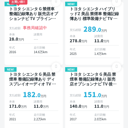
お買い得!!
NEW!
NEW!
トヨタ シエンタ G 禁煙車
トヨタ シエンタ ハイブリ
整備記録簿あり 販売店オプ
ッドZ 美品 禁煙車 整備記録
ションナビ TV ブラインド
簿あり 標準装備ナビ TV ブ
スポットモニター 3列シー
ラインドスポットモニター
289
事務局確認中
ト スマートキー バックモ
オートクルーズ 3列シート
支払総額
.0
支払総額
万円
ニター ドライブレコーダー
スマートキー ETC バック
本体
諸費用
本体
諸費用
衝突軽減 両側電動スライド
モニター 全方位カメラ ド
28.0
---
万円
278.0
11
.0
万円
万円
ドア 7人乗り
ライブレコーダー 衝突軽減
両側電動スライドドア 7人
年式
走行距離
年式
走行距離
2016
14.6万km
乗り
2025
1.4万km
NEW!
NEW!
トヨタ シエンタ G 美品 禁
トヨタ シエンタ G 美品 禁
煙車 整備記録簿あり ディ
煙車 整備記録簿あり 販売
スプレイオーディオ TV ブ
店オプションナビ TV 後席
ラインドスポットモニター
モニター 3列シート スマー
182
151
3列シート スマートキー
トキー バックモニター ド
.0
.0
支払総額
支払総額
万円
万円
ETC バックモニター 全方
ライブレコーダー 衝突軽減
本体
諸費用
本体
諸費用
位カメラ ドライブレコーダ
両側電動スライドドア 7人
171.0
11
.0
140.0
11
.0
万円
万円
万円
万円
ー 衝突軽減 両側電動スラ
乗り
イドドア 7人乗り
年式
走行距離
年式
走行距離
2021
2.2万km
2017
2.0万km