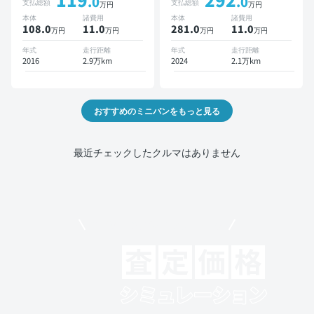
.0
.0
支払総額
支払総額
万円
万円
スマートキー ETC バック
本体
諸費用
本体
諸費用
モニター ドライブレコーダ
108.0
11
.0
281.0
11
.0
万円
万円
万円
万円
ー 衝突軽減 両側電動スラ
イドドア 7人乗り
年式
走行距離
年式
走行距離
2016
2.9万km
2024
2.1万km
おすすめのミニバンをもっと見る
最近チェックしたクルマはありません
モビリコでクルマを売りたい方