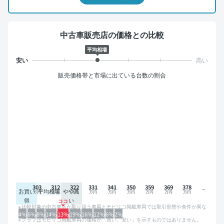
中古車販売店の価格との比較
平均相場
販売価格帯と市場に出ている台数の割合
303
312
322
331
341
350
359
369
378
お買い
平均相場
やや高
得
い
比較対象の中古車店が取り扱う車両とモビリコ掲載車両では取引形態や条件が異な
るため、グラフは参考情報です。
4%
6%
8%
14%
13%
19%
16%
12%
6%
2%
グラフはモビリコ掲載車両の価格が「高い、安い」を示すものではありません。