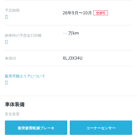
予定納期
26年9月〜10月
交渉可
---
万km
納車時の予想走行距離
XLJ3X34U
車両ID
販売可能エリアについて
車体装備
安全装置
衝突被害軽減ブレーキ
コーナーセンサー