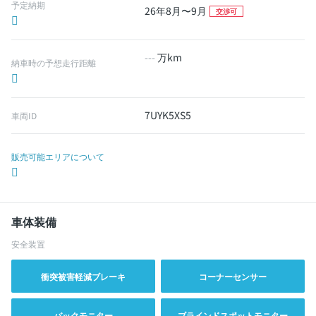
予定納期
26年8月〜9月
交渉可
---
万km
納車時の予想走行距離
7UYK5XS5
車両ID
販売可能エリアについて
車体装備
安全装置
衝突被害軽減ブレーキ
コーナーセンサー
バックモニター
ブラインドスポットモニター