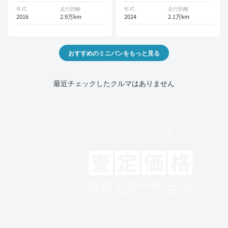
イドドア 7人乗り
年式
走行距離
年式
走行距離
2016
2.9万km
2024
2.1万km
おすすめのミニバンをもっと見る
最近チェックしたクルマはありません
モビリコでクルマを売りたい方
クルマの将来的な価値を予測！
出品や下取りの際の参考に。