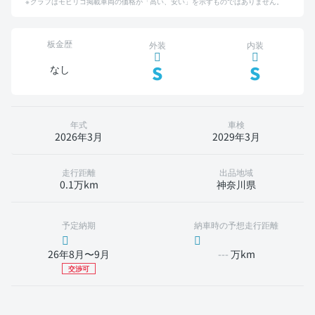
グラフはモビリコ掲載車両の価格が「高い、安い」を示すものではありません。
板金歴
外装
内装
S
S
なし
年式
車検
2026年3月
2029年3月
走行距離
出品地域
0.1万km
神奈川県
予定納期
納車時の予想走行距離
26年8月〜9月
---
万km
交渉可