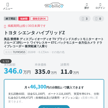
モビリコ
探す
ログイン
メニュー
3
0
終了間近
短納期
価格交渉OK
掲載期間は残り30日未満です
トヨタ シエンタ ハイブリッドZ
美品 禁煙車 ディスプレイオーディオ TV ブラインドスポットモニター オート
クルーズ 3列シート ワイヤレスキー ETC バックモニター 全方位カメラ ドラ
イブレコーダー 衝突軽減 7人乗り
7UYK5XS5
2026年・0.1万km・その他の色
車両ID
外装 左前
1
/
13
支払総額
本体価格
諸費用
346
.0
335
11
.0
.0
万円
万円
万円
46,300
月々
円の分割払いで購入できます
支払回数60回、 頭金521,100円、 ボーナス118,100円、 実質年率6.9％、 分割
払金合計3,498,472円（各種税金及び諸費用・オプション込）
※見積り時に変
更できます。