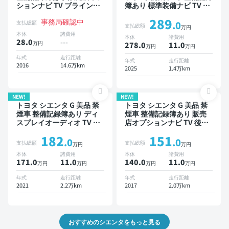
ションナビ TV ブラインド
簿あり 標準装備ナビ TV ブ
スポットモニター 3列シー
ラインドスポットモニター
289
事務局確認中
ト スマートキー バックモ
オートクルーズ 3列シート
支払総額
.0
支払総額
万円
ニター ドライブレコーダー
スマートキー ETC バック
本体
諸費用
本体
諸費用
衝突軽減 両側電動スライド
モニター 全方位カメラ ド
28.0
---
万円
278.0
11
.0
万円
万円
ドア 7人乗り
ライブレコーダー 衝突軽減
両側電動スライドドア 7人
年式
走行距離
年式
走行距離
2016
14.6万km
乗り
2025
1.4万km
NEW!
NEW!
トヨタ シエンタ G 美品 禁
トヨタ シエンタ G 美品 禁
煙車 整備記録簿あり ディ
煙車 整備記録簿あり 販売
スプレイオーディオ TV ブ
店オプションナビ TV 後席
ラインドスポットモニター
モニター 3列シート スマー
182
151
3列シート スマートキー
トキー バックモニター ド
.0
.0
支払総額
支払総額
万円
万円
ETC バックモニター 全方
ライブレコーダー 衝突軽減
本体
諸費用
本体
諸費用
位カメラ ドライブレコーダ
両側電動スライドドア 7人
171.0
11
.0
140.0
11
.0
万円
万円
万円
万円
ー 衝突軽減 両側電動スラ
乗り
イドドア 7人乗り
年式
走行距離
年式
走行距離
2021
2.2万km
2017
2.0万km
おすすめのシエンタをもっと見る