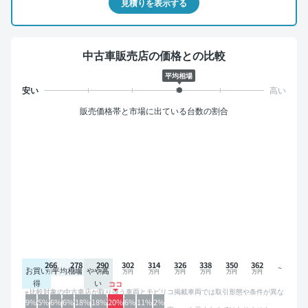
見積りを表示する
中古車販売店の価格との比較
平均相場
販売価格帯と市場に出ている台数の割合
266
278
290
302
314
326
338
350
362
お買い
平均相場
やや高
得
い
比較対象の中古車店が取り扱う車両とモビリコ掲載車両では取引形態や条件が異な
るため、グラフは参考情報です。
9%
5%
6%
6%
18%
18%
20%
6%
11%
2%