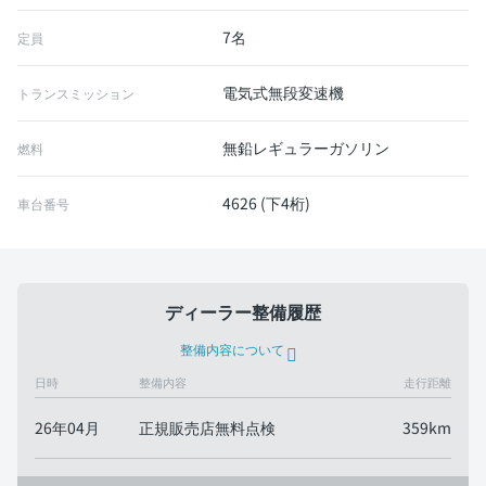
7名
定員
電気式無段変速機
トランスミッション
無鉛レギュラーガソリン
燃料
4626 (下4桁)
車台番号
ディーラー整備履歴
整備内容について
日時
整備内容
走行距離
26年04月
正規販売店無料点検
359km