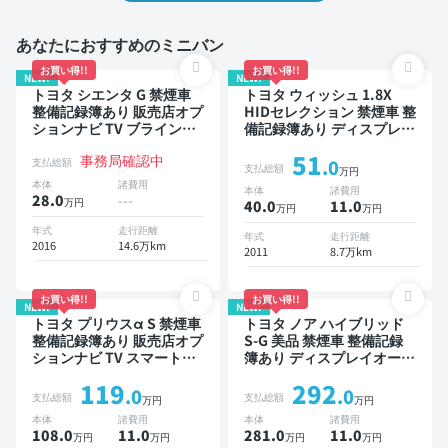
あなたにおすすめのミニバン
お買い得!!
お買い得!!
NEW!
NEW!
トヨタ シエンタ G 禁煙車
トヨタ ウィッシュ 1.8X
整備記録簿あり 販売店オプ
HIDセレクション 禁煙車 整
ションナビ TV ブラインド
備記録簿あり ディスプレイ
スポットモニター 3列シー
オーディオ ※ナビキットあ
51
事務局確認中
ト スマートキー バックモ
り 後席モニター スマート
支払総額
.0
支払総額
万円
ニター ドライブレコーダー
キー ETC ドライブレコー
本体
諸費用
本体
諸費用
衝突軽減 両側電動スライド
ダー
28.0
---
万円
40.0
11
.0
万円
万円
ドア 7人乗り
年式
走行距離
年式
走行距離
2016
14.6万km
2011
8.7万km
お買い得!!
お買い得!!
NEW!
NEW!
トヨタ プリウスα S 禁煙車
トヨタ ノア ハイブリッド
整備記録簿あり 販売店オプ
S-G 美品 禁煙車 整備記録
ションナビ TV スマートキ
簿あり ディスプレイオーデ
ー ETC バックモニター
ィオ ※ナビキットあり TV
119
292
オートクルーズ 3列シート
.0
.0
支払総額
支払総額
万円
万円
スマートキー ETC バック
本体
諸費用
本体
諸費用
モニター ドライブレコーダ
108.0
11
.0
281.0
11
.0
万円
万円
万円
万円
ー 衝突軽減 両側電動スラ