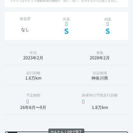
グラフはモビリコ掲載車両の価格が「高い、安い」を示すものではありません。
板金歴
外装
内装
S
S
なし
年式
車検
2023年2月
2028年2月
走行距離
出品地域
1.6万km
神奈川県
予定納期
納車時の予想走行距離
26年8月〜9月
1.8万km
かんたん！1分で完了