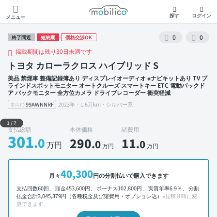
モビリコ
探す
ログイン
メニュー
0
0
終了間近
短納期
価格交渉OK
掲載期間は残り30日未満です
トヨタ カローラクロス ハイブリッド S
美品 禁煙車 整備記録簿あり ディスプレイオーディオ ※ナビキットあり TV ブ
ラインドスポットモニター オートクルーズ スマートキー ETC 電動バックド
ア バックモニター 全方位カメラ ドライブレコーダー 衝突軽減
99AWNNRF
2023年・1.6万km・シルバー系
車両ID
外装 左前
1
/
7
支払総額
本体価格
諸費用
301
.0
290
11
.0
.0
万円
万円
万円
40,300
月々
円の分割払いで購入できます
支払回数60回、 頭金453,600円、 ボーナス102,800円、 実質年率6.9％、 分割
払金合計3,045,379円（各種税金及び諸費用・オプション込）
※見積り時に変
更できます。