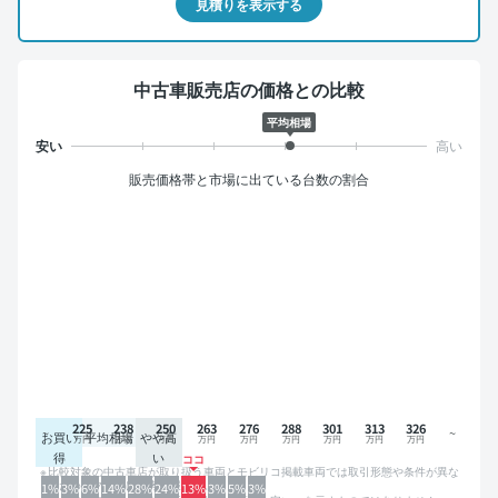
見積りを表示する
中古車販売店の価格との比較
平均相場
販売価格帯と市場に出ている台数の割合
225
238
250
263
276
288
301
313
326
お買い
平均相場
やや高
得
い
比較対象の中古車店が取り扱う車両とモビリコ掲載車両では取引形態や条件が異な
るため、グラフは参考情報です。
1%
3%
6%
14%
28%
24%
13%
3%
5%
3%