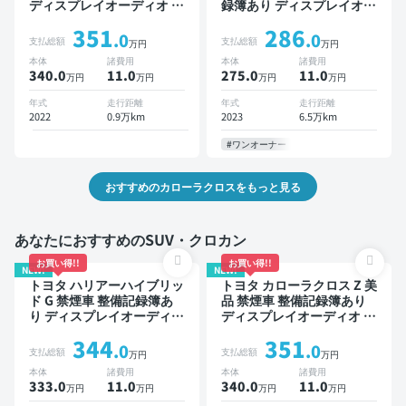
ディスプレイオーディオ ※
録簿あり ディスプレイオー
ナビキットあり ブラインド
ディオ ※ナビキットあり TV
351
286
スポットモニター オートク
オートクルーズ スマートキ
.0
.0
支払総額
支払総額
万円
万円
ルーズ スマートキー ETC
ー ETC 電動バックドア バ
本体
諸費用
本体
諸費用
電動バックドア バックモニ
ックモニター 衝突軽減
340.0
11
.0
275.0
11
.0
万円
万円
万円
万円
ター 全方位カメラ ドライ
ブレコーダー 衝突軽減
年式
走行距離
年式
走行距離
2022
0.9万km
2023
6.5万km
#ワンオーナー
おすすめのカローラクロスをもっと見る
あなたにおすすめのSUV・クロカン
お買い得!!
お買い得!!
NEW!
NEW!
トヨタ ハリアーハイブリッ
トヨタ カローラクロス Z 美
ド G 禁煙車 整備記録簿あ
品 禁煙車 整備記録簿あり
り ディスプレイオーディオ
ディスプレイオーディオ ※
TV ブラインドスポットモ
ナビキットあり ブラインド
344
351
ニター デジタルインナーミ
スポットモニター オートク
.0
.0
支払総額
支払総額
万円
万円
ラー オートクルーズ ワイ
ルーズ スマートキー ETC
本体
諸費用
本体
諸費用
ヤレスキー ETC 電動バッ
電動バックドア バックモニ
333.0
11
.0
340.0
11
.0
万円
万円
万円
万円
クドア バックモニター 全
ター 全方位カメラ ドライ