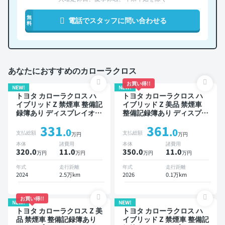
無
電話でスタッフに問い合わせる
料
あなたにおすすめのカローラクロス
お買い得!!
NEW!
NEW!
トヨタ カローラクロス ハ
トヨタ カローラクロス ハ
イブリッド Z 禁煙車 整備記
イブリッド Z 美品 禁煙車
録簿あり ディスプレイオー
整備記録簿あり ディスプレ
ディオ ※ナビキットあり TV
イオーディオ ※ナビキット
331
361
ブラインドスポットモニタ
あり TV ブラインドスポッ
.0
.0
支払総額
支払総額
万円
万円
ー オートクルーズ スマー
トモニター オートクルーズ
本体
諸費用
本体
諸費用
トキー 電動バックドア バ
スマートキー ETC 電動バ
320.0
11
.0
350.0
11
.0
万円
万円
万円
万円
ックモニター 全方位カメラ
ックドア バックモニター
ドライブレコーダー 衝突軽
全方位カメラ ドライブレコ
年式
走行距離
年式
走行距離
減
ーダー 衝突軽減
2024
2.5万km
2026
0.1万km
お買い得!!
NEW!
NEW!
トヨタ カローラクロス Z 美
トヨタ カローラクロス ハ
品 禁煙車 整備記録簿あり
イブリッド Z 禁煙車 整備記