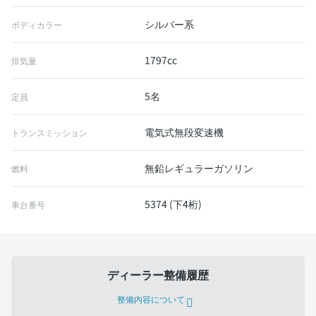
シルバー系
ボディカラー
1797cc
排気量
5名
定員
電気式無段変速機
トランスミッション
無鉛レギュラーガソリン
燃料
5374 (下4桁)
車台番号
ディーラー整備履歴
整備内容について