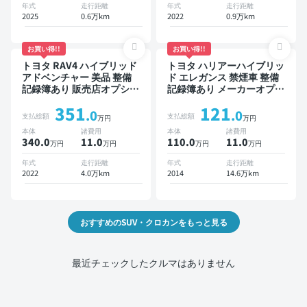
方位カメラ ドライブレコー
ブレコーダー 衝突軽減
年式
走行距離
年式
走行距離
ダー 衝突軽減
2025
0.6万km
2022
0.9万km
お買い得!!
お買い得!!
トヨタ RAV4 ハイブリッド
トヨタ ハリアーハイブリッ
アドベンチャー 美品 整備
ド エレガンス 禁煙車 整備
記録簿あり 販売店オプショ
記録簿あり メーカーオプシ
ンナビ TV ブラインドスポ
ョンナビ TV スマートキー
351
121
ットモニター デジタルイン
ETC バックモニター ドラ
.0
.0
支払総額
支払総額
万円
万円
ナーミラー オートクルーズ
イブレコーダー
本体
諸費用
本体
諸費用
スマートキー ETC バック
340.0
11
.0
110.0
11
.0
万円
万円
万円
万円
モニター ドライブレコーダ
ー 衝突軽減
年式
走行距離
年式
走行距離
2022
4.0万km
2014
14.6万km
おすすめのSUV・クロカンをもっと見る
最近チェックしたクルマはありません