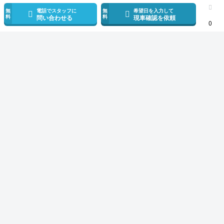
無
電話でスタッフに
無
希望日を入力して
料
料
問い合わせる
現車確認を依頼
0
スマホで新着情報を見逃さない
公式アプリを無料ダウンロード
モビリコ（クルマの個人売買）
中古車一覧
カローラクロス
ハイブリッド
サービス規約とその他情報
販売可能エリア
運営会社