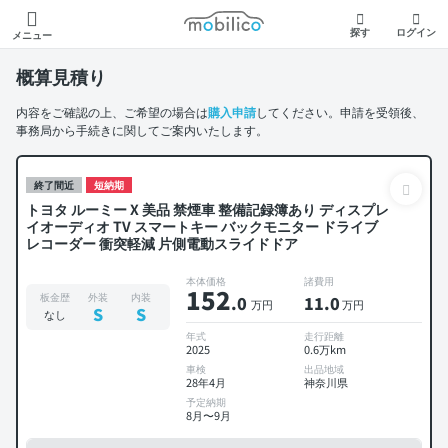
モビリコ
探す
ログイン
メニュー
概算見積り
内容をご確認の上、ご希望の場合は
購入申請
してください。申請を受領後、
事務局から手続きに関してご案内いたします。
終了間近
短納期
トヨタ ルーミー X 美品 禁煙車 整備記録簿あり ディスプレ
イオーディオ TV スマートキー バックモニター ドライブ
レコーダー 衝突軽減 片側電動スライドドア
本体価格
諸費用
152
板金歴
外装
内装
.0
11
.0
万円
万円
S
S
なし
年式
走行距離
2025
0.6万km
車検
出品地域
28年4月
神奈川県
予定納期
8月〜9月