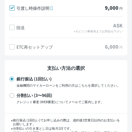
9,000
引渡し時操作説明
円
ASK
陸送
※モビリコ事務局までお問合せ下さい
6,000
ETC再セットアップ
円
支払い方法の選択
銀行振込 (1回払い)
金融機関のマイカーローンをご利用の方はこちらを選択してください。
分割払い (3〜96回)
クレジット審査 (WEB審査)についてメールでご案内します。
支払い回数
銀行振込 (1回払い)でお申し込みの際は、成約後3営業日以内のお支払いを
お願いします。
分割払いの引き落とし日は毎月2日です。