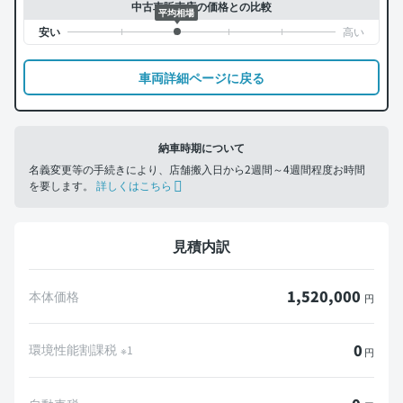
中古車販売店の価格との比較
平均相場
車両詳細ページに戻る
納車時期について
名義変更等の手続きにより、店舗搬入日から2週間～4週間程度お時間
を要します。
詳しくはこちら
見積内訳
1,520,000
本体価格
円
0
環境性能割課税
※1
円