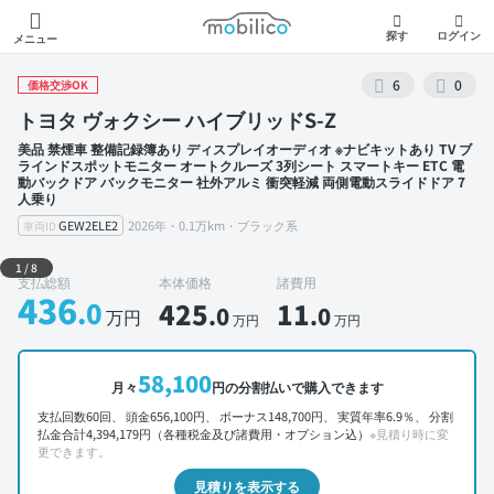
モビリコ
探す
ログイン
メニュー
6
0
価格交渉OK
トヨタ ヴォクシー ハイブリッドS-Z
美品 禁煙車 整備記録簿あり ディスプレイオーディオ ※ナビキットあり TV ブ
ラインドスポットモニター オートクルーズ 3列シート スマートキー ETC 電
動バックドア バックモニター 社外アルミ 衝突軽減 両側電動スライドドア 7
人乗り
GEW2ELE2
2026年・0.1万km・ブラック系
車両ID
外装 左前
1
/
8
支払総額
本体価格
諸費用
436
.0
425
11
.0
.0
万円
万円
万円
58,100
月々
円の分割払いで購入できます
支払回数60回、 頭金656,100円、 ボーナス148,700円、 実質年率6.9％、 分割
払金合計4,394,179円（各種税金及び諸費用・オプション込）
※見積り時に変
更できます。
見積りを表示する