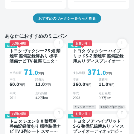
ラ ドライブレコーダー 衝
突軽減 両側電動スライドド
ア 7人乗り
おすすめのヴォクシーをもっと見る
あなたにおすすめのミニバン
お買い得!!
お買い得!!
NEW!
NEW!
トヨタ ヴォクシー ZS 煌 禁
トヨタ ヴォクシー ハイブ
煙車 整備記録簿あり 標準
リッドS-Z 禁煙車 整備記録
装備ナビ TV 後席モニター
簿あり ディスプレイオーデ
3列シート ETC バックモニ
ィオ TV 後席モニター ブラ
71
371
ター 両側電動スライドドア
インドスポットモニター デ
.0
.0
支払総額
支払総額
万円
万円
8人乗り
ジタルインナーミラー オー
本体
諸費用
本体
諸費用
トクルーズ 3列シート スマ
60.0
11
.0
360.0
11
.0
万円
万円
万円
万円
ートキー ETC 電動バック
ドア バックモニター 全方
年式
走行距離
年式
走行距離
位カメラ ドライブレコーダ
2011
4.2万km
2025
0.7万km
ー 衝突軽減 両側電動スラ
イドドア 7人乗り
#ワンオーナー
#お問い合わせ歓迎
お買い得!!
お買い得!!
NEW!
NEW!
トヨタ シエンタ X 禁煙車
トヨタ ノア ハイブリッド
整備記録簿あり 標準装備ナ
S-G 整備記録簿あり ディス
ビ TV 3列シート スマート
プレイオーディオ ※ナビキ