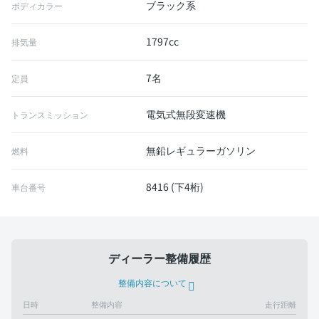
ブラック系
ボディカラー
1797cc
排気量
7名
定員
電気式無段変速機
トランスミッション
無鉛レギュラーガソリン
燃料
8416 (下4桁)
車台番号
ディーラー整備履歴
整備内容について
日時
整備内容
走行距離