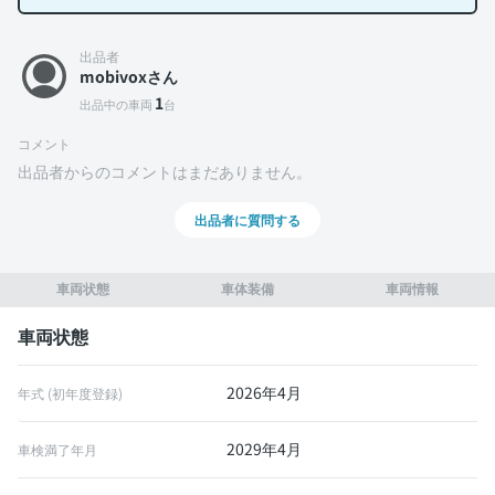
出品者
mobivoxさん
1
出品中の車両
台
コメント
出品者からのコメントはまだありません。
出品者に質問する
車両状態
車体装備
車両情報
車両状態
2026年4月
年式 (初年度登録)
2029年4月
車検満了年月