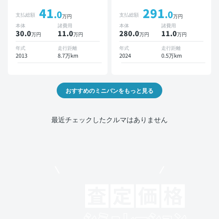
キー バックモニター 7人乗
ットあり TV オートクルー
41
291
り
ズ 3列シート スマートキー
.0
.0
支払総額
支払総額
万円
万円
バックモニター ドライブレ
本体
諸費用
本体
諸費用
コーダー 衝突軽減 7人乗り
30.0
11
.0
280.0
11
.0
万円
万円
万円
万円
年式
走行距離
年式
走行距離
2013
8.7万km
2024
0.5万km
おすすめのミニバンをもっと見る
最近チェックしたクルマはありません
モビリコでクルマを売りたい方