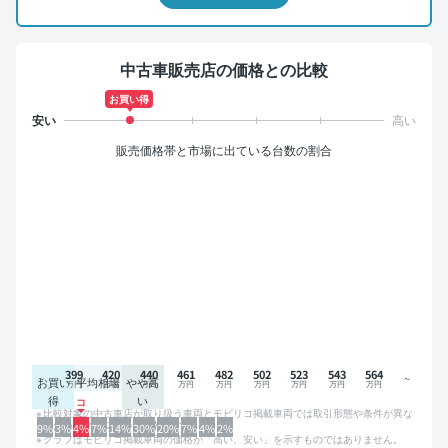
中古車販売店の価格との比較
お買い得
販売価格帯と市場に出ている台数の割合
399
420
440
461
482
502
523
543
564
お買い
平均相場
やや高
得
い
比較対象の中古車店が取り扱う車両とモビリコ掲載車両では取引形態や条件が異な
るため、グラフは参考情報です。
9%
3%
4%
7%
14%
30%
20%
7%
4%
2%
グラフはモビリコ掲載車両の価格が「高い、安い」を示すものではありません。