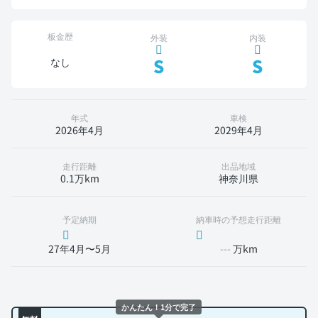
板金歴
外装
内装
S
S
なし
年式
車検
2026年4月
2029年4月
走行距離
出品地域
0.1万km
神奈川県
予定納期
納車時の予想走行距離
27年4月〜5月
---
万km
かんたん！1分で完了