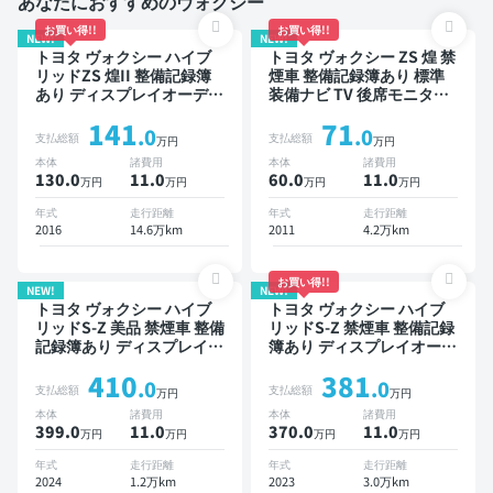
あなたにおすすめのヴォクシー
お買い得!!
お買い得!!
NEW!
NEW!
トヨタ ヴォクシー ハイブ
トヨタ ヴォクシー ZS 煌 禁
リッドZS 煌II 整備記録簿
煙車 整備記録簿あり 標準
あり ディスプレイオーディ
装備ナビ TV 後席モニター
オ TV 後席モニター スマー
3列シート ETC バックモニ
141
71
トキー バックモニター ド
ター 両側電動スライドドア
.0
.0
支払総額
支払総額
万円
万円
ライブレコーダー 7人乗り
8人乗り
本体
諸費用
本体
諸費用
130.0
11
.0
60.0
11
.0
万円
万円
万円
万円
年式
走行距離
年式
走行距離
2016
14.6万km
2011
4.2万km
お買い得!!
NEW!
NEW!
トヨタ ヴォクシー ハイブ
トヨタ ヴォクシー ハイブ
リッドS-Z 美品 禁煙車 整備
リッドS-Z 禁煙車 整備記録
記録簿あり ディスプレイオ
簿あり ディスプレイオーデ
ーディオ ※ナビキットあり
ィオ ※ナビキットあり TV
410
381
TV 後席モニター ブライン
後席モニター オートクルー
.0
.0
支払総額
支払総額
万円
万円
ドスポットモニター デジタ
ズ 3列シート スマートキー
本体
諸費用
本体
諸費用
ルインナーミラー オートク
ETC 電動バックドア バッ
399.0
11
.0
370.0
11
.0
万円
万円
万円
万円
ルーズ 3列シート スマート
クモニター ドライブレコー
キー ETC 電動バックドア
ダー 衝突軽減 両側電動ス
年式
走行距離
年式
走行距離
バックモニター 全方位カメ
ライドドア 7人乗り
2024
1.2万km
2023
3.0万km