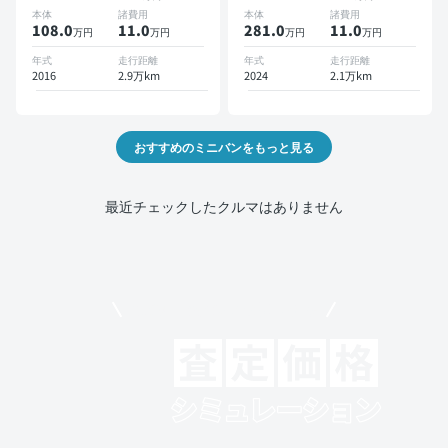
スマートキー ETC バック
本体
諸費用
本体
諸費用
モニター ドライブレコーダ
108.0
11
.0
281.0
11
.0
万円
万円
万円
万円
ー 衝突軽減 両側電動スラ
イドドア 7人乗り
年式
走行距離
年式
走行距離
2016
2.9万km
2024
2.1万km
おすすめのミニバンをもっと見る
最近チェックしたクルマはありません
モビリコでクルマを売りたい方