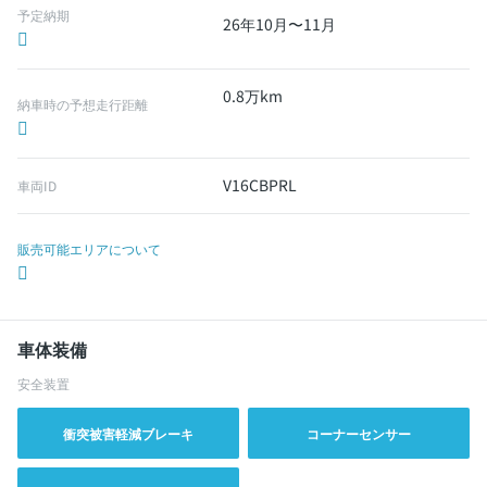
予定納期
26年10月〜11月
0.8万km
納車時の予想走行距離
V16CBPRL
車両ID
販売可能エリアについて
車体装備
安全装置
衝突被害軽減ブレーキ
コーナーセンサー