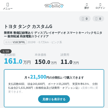
モビリコ
探す
ログイン
メニュー
0
0
トヨタ タンク カスタムG
禁煙車 整備記録簿あり ディスプレイオーディオ スマートキー バックモニタ
ー 衝突軽減 両側電動スライドドア
V16CBPRL
2019年・0.7万km・ピンク系
車両ID
外装 左前
1
/
10
支払総額
本体価格
諸費用
161
.0
150
11
.0
.0
万円
万円
万円
21,500
月々
円の分割払いで購入できます
支払回数60回、 頭金243,600円、 ボーナス55,200円、 実質年率6.9％、 分割
払金合計1,631,868円（各種税金及び諸費用・オプション込）
※見積り時に変
更できます。
見積りを表示する