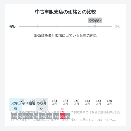
中古車販売店の価格との比較
やや高い
販売価格帯と市場に出ている台数の割合
123
126
130
133
137
140
143
147
150
お買い
平均相場
やや高
得
い
比較対象の中古車店が取り扱う車両とモビリコ掲載車両では取引形態や条件が異な
るため、グラフは参考情報です。
18%
9%
9%
0%
0%
18%
18%
18%
0%
9%
グラフはモビリコ掲載車両の価格が「高い、安い」を示すものではありません。