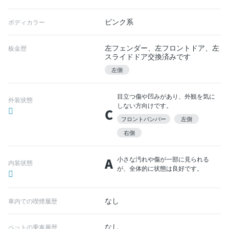
ピンク系
ボディカラー
左フェンダー、左フロントドア、左
板金歴
スライドドア交換済みです
左側
目立つ傷や凹みがあり、外観を気に
外装状態
しない方向けです。
C
フロントバンパー
左側
右側
A
小さな汚れや傷が一部に見られる
内装状態
が、全体的に状態は良好です。
なし
車内での喫煙履歴
なし
ペットの乗車履歴