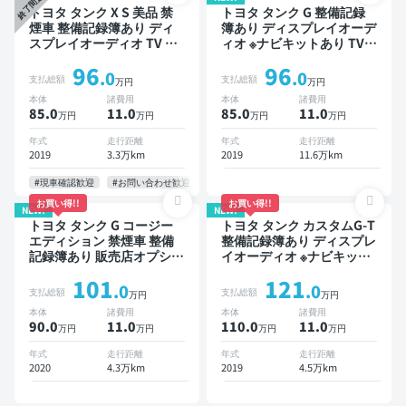
終了間近
トヨタ タンク X S 美品 禁
トヨタ タンク G 整備記録
煙車 整備記録簿あり ディ
簿あり ディスプレイオーデ
スプレイオーディオ TV ス
ィオ ※ナビキットあり TV
マートキー ETC バックモ
オートクルーズ スマートキ
96
96
ニター ドライブレコーダー
ー ETC バックモニター ド
.0
.0
支払総額
支払総額
万円
万円
衝突軽減 片側電動スライド
ライブレコーダー 衝突軽減
本体
諸費用
本体
諸費用
ドア
両側電動スライドドア
85.0
11
.0
85.0
11
.0
万円
万円
万円
万円
年式
走行距離
年式
走行距離
2019
3.3万km
2019
11.6万km
#現車確認歓迎
#お問い合わせ歓迎
お買い得!!
お買い得!!
NEW!
NEW!
トヨタ タンク G コージー
トヨタ タンク カスタムG-T
エディション 禁煙車 整備
整備記録簿あり ディスプレ
記録簿あり 販売店オプショ
イオーディオ ※ナビキット
ンナビ TV スマートキー
あり TV オートクルーズ ス
101
121
ETC バックモニター ドラ
マートキー ETC バックモ
.0
.0
支払総額
支払総額
万円
万円
イブレコーダー 衝突軽減
ニター 全方位カメラ 衝突
本体
諸費用
本体
諸費用
両側電動スライドドア
軽減 両側電動スライドドア
90.0
11
.0
110.0
11
.0
万円
万円
万円
万円
年式
走行距離
年式
走行距離
2020
4.3万km
2019
4.5万km