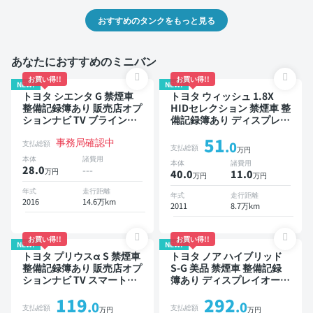
おすすめのタンクをもっと見る
あなたにおすすめのミニバン
お買い得!!
お買い得!!
NEW!
NEW!
トヨタ シエンタ G 禁煙車
トヨタ ウィッシュ 1.8X
整備記録簿あり 販売店オプ
HIDセレクション 禁煙車 整
ションナビ TV ブラインド
備記録簿あり ディスプレイ
スポットモニター 3列シー
オーディオ ※ナビキットあ
51
事務局確認中
ト スマートキー バックモ
り 後席モニター スマート
支払総額
.0
支払総額
万円
ニター ドライブレコーダー
キー ETC ドライブレコー
本体
諸費用
本体
諸費用
衝突軽減 両側電動スライド
ダー
28.0
---
万円
40.0
11
.0
万円
万円
ドア 7人乗り
年式
走行距離
年式
走行距離
2016
14.6万km
2011
8.7万km
お買い得!!
お買い得!!
NEW!
NEW!
トヨタ プリウスα S 禁煙車
トヨタ ノア ハイブリッド
整備記録簿あり 販売店オプ
S-G 美品 禁煙車 整備記録
ションナビ TV スマートキ
簿あり ディスプレイオーデ
ー ETC バックモニター
ィオ ※ナビキットあり TV
119
292
オートクルーズ 3列シート
.0
.0
支払総額
支払総額
万円
万円