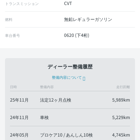
CVT
トランスミッション
無鉛レギュラーガソリン
燃料
0620 (下4桁)
車台番号
ディーラー整備履歴
整備内容について
日時
整備内容
走行距離
25年11月
法定12ヶ月点検
5,989km
24年11月
車検
5,229km
24年05月
プロケア10 / あんしん10検
4,745km