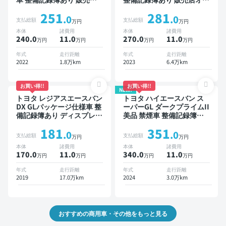
オプションナビ TV デジタ
ションナビ TV 後席モニタ
251
281
ルインナーミラー ワイヤレ
ー スマートキー ETC バッ
.0
.0
支払総額
支払総額
万円
万円
スキー ETC バックモニタ
クモニター 衝突軽減 両側
本体
諸費用
本体
諸費用
ー 全方位カメラ 衝突軽減
電動スライドドア
240.0
11
.0
270.0
11
.0
万円
万円
万円
万円
年式
走行距離
年式
走行距離
2022
1.8万km
2023
6.4万km
お買い得!!
お買い得!!
NEW!
トヨタ レジアスエースバン
トヨタ ハイエースバン ス
DX GLパッケージ仕様車 整
ーパーGL ダークプライムII
備記録簿あり ディスプレイ
美品 禁煙車 整備記録簿あ
オーディオ ※ナビキットあ
り
181
351
り TV ワイヤレスキー ETC
.0
.0
支払総額
支払総額
万円
万円
バックモニター ドライブレ
本体
諸費用
本体
諸費用
コーダー
170.0
11
.0
340.0
11
.0
万円
万円
万円
万円
年式
走行距離
年式
走行距離
2019
17.0万km
2024
3.0万km
おすすめの商用車・その他をもっと見る