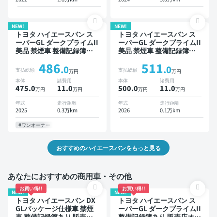
NEW!
NEW!
トヨタ ハイエースバン ス
トヨタ ハイエースバン ス
ーパーGL ダークプライムII
ーパーGL ダークプライムII
美品 禁煙車 整備記録簿あ
美品 禁煙車 整備記録簿あ
り ディスプレイオーディオ
り ディスプレイオーディオ
486
511
※ナビキットあり TV スマー
※ナビキットあり TV デジタ
.0
.0
支払総額
支払総額
万円
万円
トキー ETC バックモニタ
ルインナーミラー オートク
本体
諸費用
本体
諸費用
ー 全方位カメラ 衝突軽減
ルーズ スマートキー ETC
475.0
11
.0
500.0
11
.0
万円
万円
万円
万円
両側電動スライドドア
バックモニター 全方位カメ
ラ 衝突軽減 両側電動スラ
年式
走行距離
年式
走行距離
イドドア
2025
0.3万km
2026
0.1万km
#ワンオーナー
おすすめのハイエースバンをもっと見る
あなたにおすすめの商用車・その他
お買い得!!
お買い得!!
NEW!
NEW!
トヨタ ハイエースバン DX
トヨタ ハイエースバン ス
GLパッケージ仕様車 禁煙
ーパーGL ダークプライムII
車 整備記録簿あり 販売店
整備記録簿あり 販売店オプ