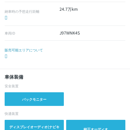
24.7万km
納車時の予想走行距離
J97WNK4S
車両ID
販売可能エリアについて
車体装備
安全装置
バックモニター
快適装置
ディスプレイオーディオ(ナビキ
純正オーディオ