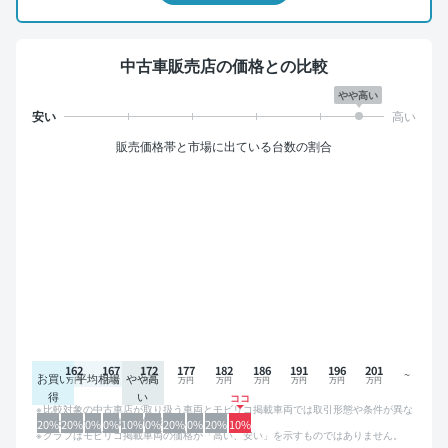
中古車販売店の価格との比較
やや高い
販売価格帯と市場に出ている台数の割合
162
167
172
177
182
186
191
196
201
お買い
平均相場
やや高
得
い
比較対象の中古車店が取り扱う車両とモビリコ掲載車両では取引形態や条件が異な
るため、グラフは参考情報です。
20%
20%
0%
0%
10%
0%
20%
0%
20%
10%
グラフはモビリコ掲載車両の価格が「高い、安い」を示すものではありません。