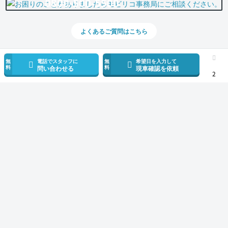
0800-500-5500
よくあるご質問はこちら
無
電話でスタッフに
無
希望日を入力して
料
料
問い合わせる
現車確認を依頼
2
スマホで新着情報を見逃さない
公式アプリを無料ダウンロード
モビリコ（クルマの個人売買）
中古車一覧
ハイエースバン
DX GLパッ
サービス規約とその他情報