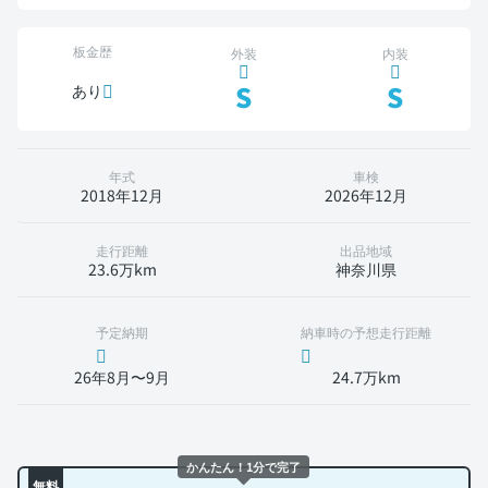
板金歴
外装
内装
S
S
あり
年式
車検
2018年12月
2026年12月
走行距離
出品地域
23.6万km
神奈川県
予定納期
納車時の予想走行距離
26年8月〜9月
24.7万km
かんたん！1分で完了
無料