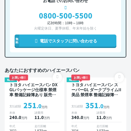
お電話でのお問い合わせ
0800-500-5500
応対時間：10時～18時
火曜定休日、夏季休暇、年末年始を除く
無
電話でスタッフに問い合わせる
料
あなたにおすすめのハイエースバン
お買い得!!
お買い得!!
NEW!
NEW!
トヨタ ハイエースバン DX
トヨタ ハイエースバン ス
GLパッケージ仕様車 禁煙
ーパーGL ダークプライムII
車 整備記録簿あり 販売店
美品 禁煙車 整備記録簿あ
オプションナビ TV デジタ
り
251
351
ルインナーミラー ワイヤレ
.0
.0
支払総額
支払総額
万円
万円
スキー ETC バックモニタ
本体
諸費用
本体
諸費用
ー 全方位カメラ 衝突軽減
240.0
11
.0
340.0
11
.0
万円
万円
万円
万円
年式
走行距離
年式
走行距離
2022
1.8万km
2024
3.0万km