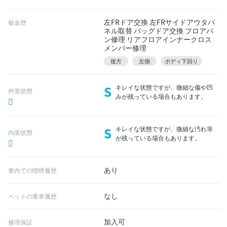
左FRドア交換 左FRサイドアウタパ
板金歴
ネル取替 バッグドア交換 フロアパ
ン修理 リアフロアインナークロス
メンバー修理
後方
左側
ボディ下回り
S
キレイな状態ですが、微細な傷や凹
外装状態
みが残っている場合もあります。
S
キレイな状態ですが、微細な汚れ等
内装状態
が残っている場合もあります。
あり
車内での喫煙履歴
なし
ペットの乗車履歴
加入可
修理保証