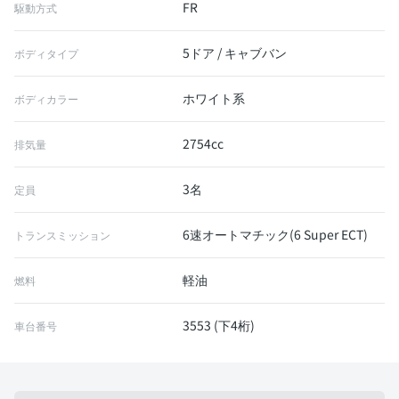
FR
駆動方式
5ドア / キャブバン
ボディタイプ
ホワイト系
ボディカラー
2754cc
排気量
3名
定員
6速オートマチック(6 Super ECT)
トランスミッション
軽油
燃料
3553 (下4桁)
車台番号