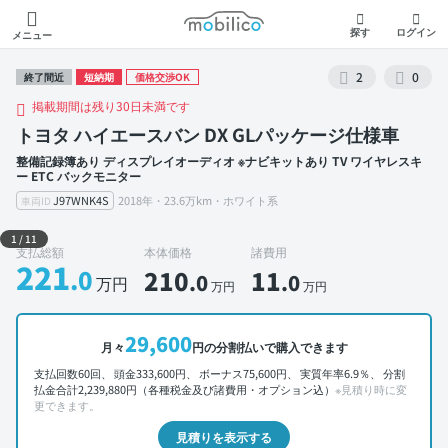
モビリコ
探す
ログイン
メニュー
2
0
終了間近
短納期
価格交渉OK
掲載期間は残り30日未満です
トヨタ ハイエースバン DX GLパッケージ仕様車
整備記録簿あり ディスプレイオーディオ ※ナビキットあり TV ワイヤレスキ
ー ETC バックモニター
J97WNK4S
2018年・23.6万km・ホワイト系
車両ID
外装 左前
1
/
11
支払総額
本体価格
諸費用
221
.0
210
11
.0
.0
万円
万円
万円
29,600
月々
円の分割払いで購入できます
支払回数60回、 頭金333,600円、 ボーナス75,600円、 実質年率6.9％、 分割
払金合計2,239,880円（各種税金及び諸費用・オプション込）
※見積り時に変
更できます。
見積りを表示する