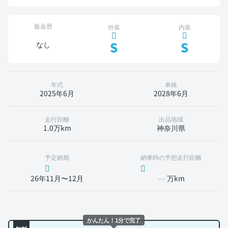
板金歴
外装
内装
S
S
なし
年式
車検
2025年6月
2028年6月
走行距離
出品地域
1.0万km
神奈川県
予定納期
納車時の予想走行距離
26年11月〜12月
---
万km
かんたん！1分で完了