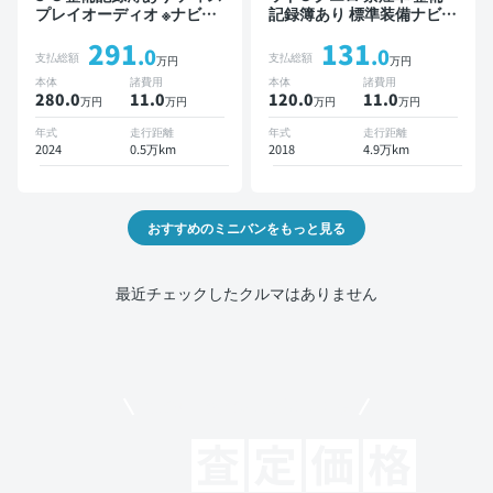
プレイオーディオ ※ナビキ
記録簿あり 標準装備ナビ
ットあり TV オートクルー
TV スマートキー ETC バッ
291
131
ズ 3列シート スマートキー
クモニター ドライブレコー
.0
.0
支払総額
支払総額
万円
万円
バックモニター ドライブレ
ダー 衝突軽減 両側電動ス
本体
諸費用
本体
諸費用
コーダー 衝突軽減 7人乗り
ライドドア
280.0
11
.0
120.0
11
.0
万円
万円
万円
万円
年式
走行距離
年式
走行距離
2024
0.5万km
2018
4.9万km
おすすめのミニバンをもっと見る
最近チェックしたクルマはありません
モビリコでクルマを売りたい方