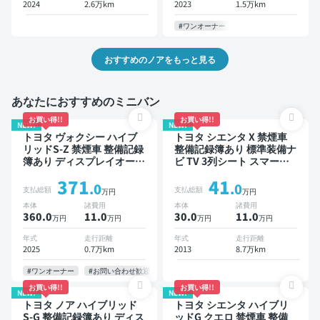
2024
2.6万km
2023
1.5万km
#ワンオーナー
おすすめのノアをもっと見る
あなたにおすすめのミニバン
お買い得!!
お買い得!!
NEW!
NEW!
トヨタ ヴォクシー ハイブ
トヨタ シエンタ X 禁煙車
リッドS-Z 禁煙車 整備記録
整備記録簿あり 標準装備ナ
簿あり ディスプレイオーデ
ビ TV 3列シート スマート
ィオ TV 後席モニター ブラ
キー バックモニター 7人乗
371
41
インドスポットモニター デ
り
.0
.0
支払総額
支払総額
万円
万円
ジタルインナーミラー オー
本体
諸費用
本体
諸費用
トクルーズ 3列シート スマ
360.0
11
.0
30.0
11
.0
万円
万円
万円
万円
ートキー ETC 電動バック
ドア バックモニター 全方
年式
走行距離
年式
走行距離
位カメラ ドライブレコーダ
2025
0.7万km
2013
8.7万km
ー 衝突軽減 両側電動スラ
イドドア 7人乗り
#ワンオーナー
#お問い合わせ歓迎
お買い得!!
お買い得!!
NEW!
NEW!
トヨタ ノア ハイブリッド
トヨタ シエンタ ハイブリ
S-G 整備記録簿あり ディス
ッドG クエロ 禁煙車 整備