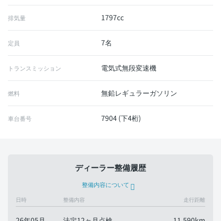
1797cc
排気量
7名
定員
電気式無段変速機
トランスミッション
無鉛レギュラーガソリン
燃料
7904 (下4桁)
車台番号
ディーラー整備履歴
整備内容について
日時
整備内容
走行距離
26年05月
法定12ヶ月点検
11,590km