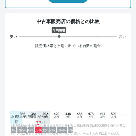
中古車販売店の価格との比較
平均相場
販売価格帯と市場に出ている台数の割合
366
384
402
420
438
455
473
491
509
お買い
平均相場
やや高
得
い
比較対象の中古車店が取り扱う車両とモビリコ掲載車両では取引形態や条件が異な
るため、グラフは参考情報です。
3%
2%
5%
17%
23%
22%
22%
7%
0%
1%
グラフはモビリコ掲載車両の価格が「高い、安い」を示すものではありません。