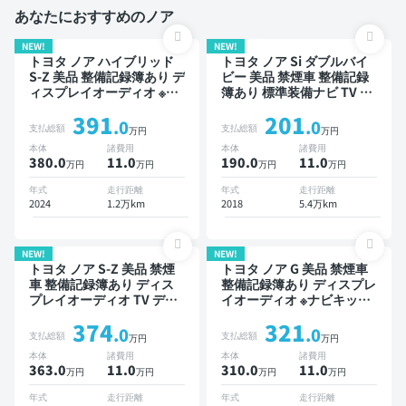
あなたにおすすめのノア
NEW!
NEW!
トヨタ ノア ハイブリッド
トヨタ ノア Si ダブルバイ
S-Z 美品 整備記録簿あり デ
ビー 美品 禁煙車 整備記録
ィスプレイオーディオ ※ナ
簿あり 標準装備ナビ TV 後
ビキットあり TV 後席モニ
席モニター 3列シート スマ
391
201
ター オートクルーズ 3列シ
ートキー ETC バックモニ
.0
.0
支払総額
支払総額
万円
万円
ート スマートキー ETC バ
ター ドライブレコーダー
本体
諸費用
本体
諸費用
ックモニター ドライブレコ
衝突軽減 両側電動スライド
380.0
11
.0
190.0
11
.0
万円
万円
万円
万円
ーダー 衝突軽減 7人乗り
ドア 8人乗り
年式
走行距離
年式
走行距離
2024
1.2万km
2018
5.4万km
NEW!
NEW!
トヨタ ノア S-Z 美品 禁煙
トヨタ ノア G 美品 禁煙車
車 整備記録簿あり ディス
整備記録簿あり ディスプレ
プレイオーディオ TV デジ
イオーディオ ※ナビキット
タルインナーミラー オート
あり TV オートクルーズ 3
374
321
クルーズ 3列シート スマー
列シート スマートキー
.0
.0
支払総額
支払総額
万円
万円
トキー ETC バックモニタ
ETC バックモニター 衝突
本体
諸費用
本体
諸費用
ー ドライブレコーダー 衝
軽減 片側電動スライドドア
363.0
11
.0
310.0
11
.0
万円
万円
万円
万円
突軽減 両側電動スライドド
7人乗り
ア 7人乗り
年式
走行距離
年式
走行距離