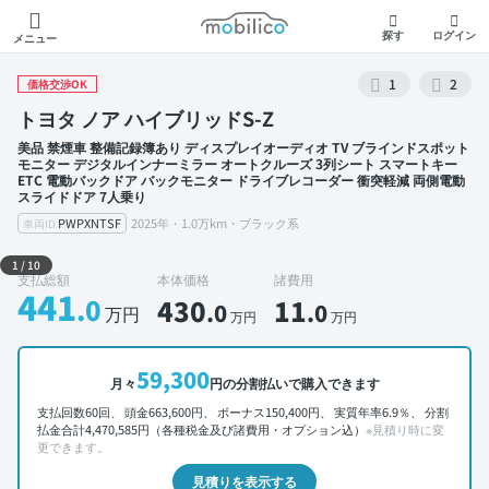
モビリコ
探す
ログイン
メニュー
1
2
価格交渉OK
トヨタ ノア ハイブリッドS-Z
美品 禁煙車 整備記録簿あり ディスプレイオーディオ TV ブラインドスポット
モニター デジタルインナーミラー オートクルーズ 3列シート スマートキー
ETC 電動バックドア バックモニター ドライブレコーダー 衝突軽減 両側電動
スライドドア 7人乗り
PWPXNTSF
2025年・1.0万km・ブラック系
車両ID
外装 左前
1
/
10
支払総額
本体価格
諸費用
441
.0
430
11
.0
.0
万円
万円
万円
59,300
月々
円の分割払いで購入できます
支払回数60回、 頭金663,600円、 ボーナス150,400円、 実質年率6.9％、 分割
払金合計4,470,585円（各種税金及び諸費用・オプション込）
※見積り時に変
更できます。
見積りを表示する