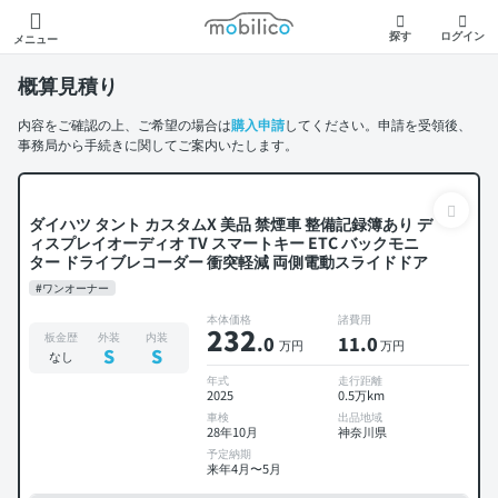
モビリコ
探す
ログイン
メニュー
概算見積り
内容をご確認の上、ご希望の場合は
購入申請
してください。申請を受領後、
事務局から手続きに関してご案内いたします。
ダイハツ タント カスタムX 美品 禁煙車 整備記録簿あり デ
ィスプレイオーディオ TV スマートキー ETC バックモニ
ター ドライブレコーダー 衝突軽減 両側電動スライドドア
#ワンオーナー
本体価格
諸費用
232
板金歴
外装
内装
.0
11
.0
万円
万円
S
S
なし
年式
走行距離
2025
0.5万km
車検
出品地域
28年10月
神奈川県
予定納期
来年4月〜5月