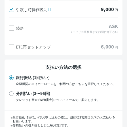
9,000
引渡し時操作説明
円
ASK
陸送
※モビリコ事務局までお問合せ下さい
6,000
ETC再セットアップ
円
支払い方法の選択
銀行振込 (1回払い)
金融機関のマイカーローンをご利用の方はこちらを選択してください。
分割払い (3〜96回)
クレジット審査 (WEB審査)についてメールでご案内します。
支払い回数
銀行振込 (1回払い)でお申し込みの際は、成約後3営業日以内のお支払いを
お願いします。
分割払いの引き落とし日は毎月2日です。