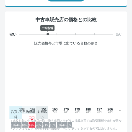
中古車販売店の価格との比較
平均相場
販売価格帯と市場に出ている台数の割合
133
142
151
160
170
179
188
197
206
お買い
平均相場
やや高
得
い
比較対象の中古車店が取り扱う車両とモビリコ掲載車両では取引形態や条件が異な
るため、グラフは参考情報です。
1%
4%
10%
18%
20%
21%
16%
2%
4%
5%
グラフはモビリコ掲載車両の価格が「高い、安い」を示すものではありません。