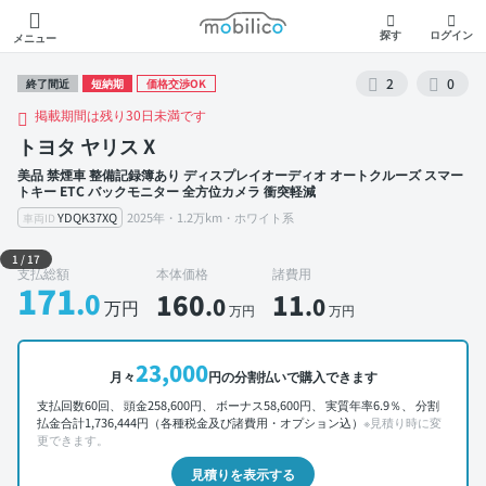
モビリコ
探す
ログイン
メニュー
2
0
終了間近
短納期
価格交渉OK
掲載期間は残り30日未満です
トヨタ ヤリス X
美品 禁煙車 整備記録簿あり ディスプレイオーディオ オートクルーズ スマー
トキー ETC バックモニター 全方位カメラ 衝突軽減
YDQK37XQ
2025年・1.2万km・ホワイト系
車両ID
外装 左前
1
/
17
支払総額
本体価格
諸費用
171
.0
160
11
.0
.0
万円
万円
万円
23,000
月々
円の分割払いで購入できます
支払回数60回、 頭金258,600円、 ボーナス58,600円、 実質年率6.9％、 分割
払金合計1,736,444円（各種税金及び諸費用・オプション込）
※見積り時に変
更できます。
見積りを表示する