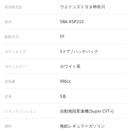
ウエインズトヨタ神奈川
取扱販売店
5BA-KSP210
型式
FF
駆動方式
5ドア / ハッチバック
ボディタイプ
ホワイト系
ボディカラー
996cc
排気量
5名
定員
自動無段変速機(Super CVT-i)
トランスミッション
無鉛レギュラーガソリン
燃料