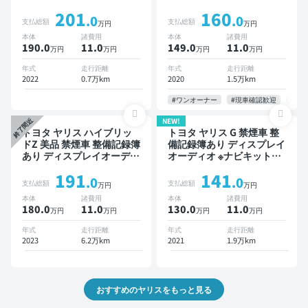
ナビキットあり ブラインド
ィオ ※ナビキットあり ブラ
201
160
スポットモニター オートク
インドスポットモニター オ
.0
.0
支払総額
支払総額
万円
万円
ルーズ スマートキー ETC
ートクルーズ スマートキー
本体
諸費用
本体
諸費用
バックモニター 全方位カメ
ETC バックモニター ドラ
190.0
11
.0
149.0
11
.0
万円
万円
万円
万円
ラ 衝突軽減
イブレコーダー 衝突軽減
年式
走行距離
年式
走行距離
2022
0.7万km
2020
1.5万km
#ワンオーナー
#現車確認歓迎
#お
NEW!
終了間近
トヨタ ヤリス ハイブリッ
トヨタ ヤリス G 禁煙車 整
ドZ 美品 禁煙車 整備記録簿
備記録簿あり ディスプレイ
あり ディスプレイオーディ
オーディオ ※ナビキットあ
オ ※ナビキットあり ブライ
り スマートキー ドライブ
191
141
ンドスポットモニター オー
レコーダー 衝突軽減
.0
.0
支払総額
支払総額
万円
万円
トクルーズ スマートキー
本体
諸費用
本体
諸費用
ETC バックモニター ドラ
180.0
11
.0
130.0
11
.0
万円
万円
万円
万円
イブレコーダー 衝突軽減
年式
走行距離
年式
走行距離
2023
6.2万km
2021
1.9万km
おすすめのヤリスをもっと見る