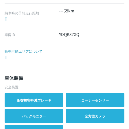
---
万km
納車時の予想走行距離
YDQK37XQ
車両ID
販売可能エリアについて
車体装備
安全装置
衝突被害軽減ブレーキ
コーナーセンサー
バックモニター
全方位カメラ