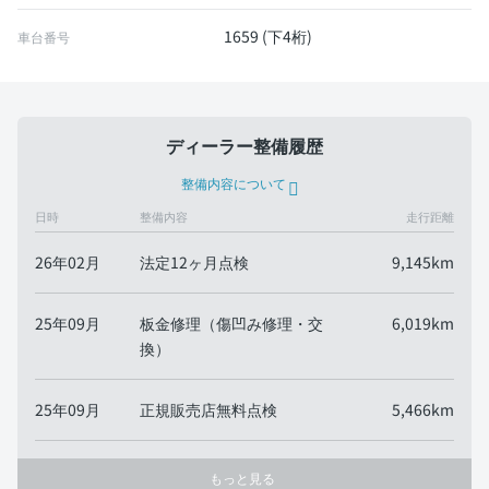
1659 (下4桁)
車台番号
ディーラー整備履歴
整備内容について
日時
整備内容
走行距離
26年02月
法定12ヶ月点検
9,145km
25年09月
板金修理（傷凹み修理・交
6,019km
換）
25年09月
正規販売店無料点検
5,466km
もっと見る