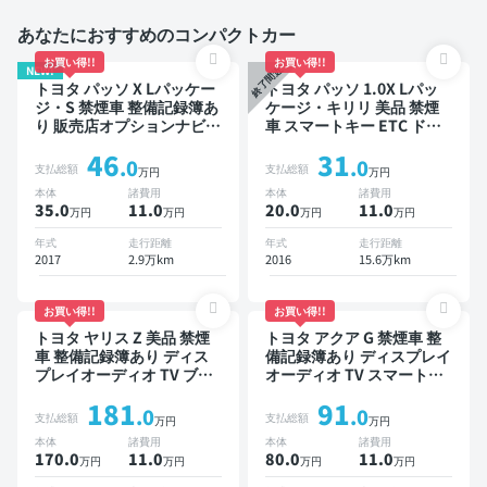
あなたにおすすめのコンパクトカー
お買い得!!
お買い得!!
NEW!
終了間近
トヨタ パッソ X Lパッケー
トヨタ パッソ 1.0X Lパッ
ジ・S 禁煙車 整備記録簿あ
ケージ・キリリ 美品 禁煙
り 販売店オプションナビ
車 スマートキー ETC ドラ
TV スマートキー ETC バッ
イブレコーダー
46
31
クモニター ドライブレコー
.0
.0
支払総額
支払総額
万円
万円
ダー 衝突軽減
本体
諸費用
本体
諸費用
35.0
11
.0
20.0
11
.0
万円
万円
万円
万円
年式
走行距離
年式
走行距離
2017
2.9万km
2016
15.6万km
お買い得!!
お買い得!!
トヨタ ヤリス Z 美品 禁煙
トヨタ アクア G 禁煙車 整
車 整備記録簿あり ディス
備記録簿あり ディスプレイ
プレイオーディオ TV ブラ
オーディオ TV スマートキ
インドスポットモニター オ
ー ETC バックモニター 衝
181
91
ートクルーズ スマートキー
突軽減
.0
.0
支払総額
支払総額
万円
万円
ETC バックモニター 全方
本体
諸費用
本体
諸費用
位カメラ ドライブレコーダ
170.0
11
.0
80.0
11
.0
万円
万円
万円
万円
ー 衝突軽減