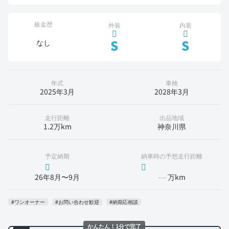
板金歴
外装
内装
S
S
なし
年式
車検
2025年3月
2028年3月
走行距離
出品地域
1.2万km
神奈川県
予定納期
納車時の予想走行距離
26年8月〜9月
---
万km
#ワンオーナー
#お問い合わせ歓迎
#納期応相談
かんたん！1分で完了