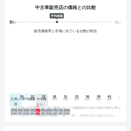
中古車販売店の価格との比較
平均相場
販売価格帯と市場に出ている台数の割合
19
22
25
28
31
33
36
39
42
お買い
平均相場
やや高
得
い
比較対象の中古車店が取り扱う車両とモビリコ掲載車両では取引形態や条件が異な
るため、グラフは参考情報です。
18%
0%
18%
9%
9%
0%
18%
9%
0%
18%
グラフはモビリコ掲載車両の価格が「高い、安い」を示すものではありません。