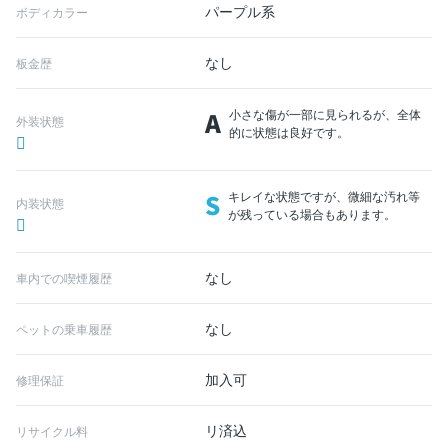
パープル系
ボディカラー
なし
板金歴
A
小さな傷が一部に見られるが、全体
外装状態
的に状態は良好です。
S
キレイな状態ですが、微細な汚れ等
内装状態
が残っている場合もあります。
なし
車内での喫煙履歴
なし
ペットの乗車履歴
加入可
修理保証
リ済込
リサイクル料