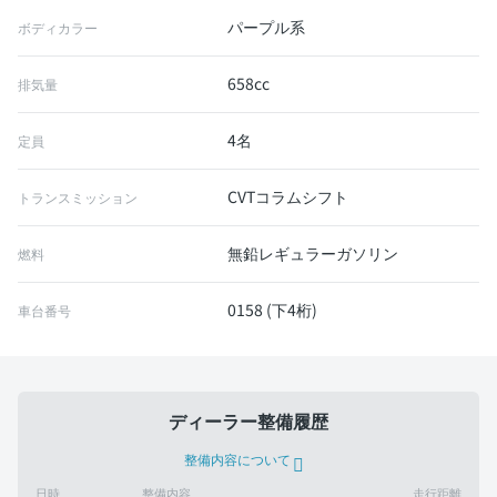
パープル系
ボディカラー
658cc
排気量
4名
定員
CVTコラムシフト
トランスミッション
無鉛レギュラーガソリン
燃料
0158 (下4桁)
車台番号
ディーラー整備履歴
整備内容について
日時
整備内容
走行距離