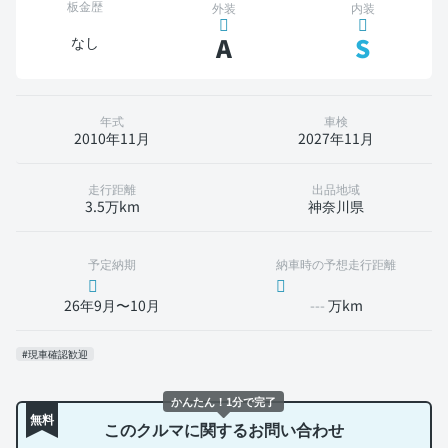
板金歴
外装
内装
A
S
なし
年式
車検
2010年11月
2027年11月
走行距離
出品地域
3.5万km
神奈川県
予定納期
納車時の予想走行距離
26年9月〜10月
---
万km
#現車確認歓迎
かんたん！1分で完了
無料
このクルマに関するお問い合わせ