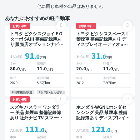
他に同じ車種の出品はありません
あなたにおすすめの軽自動車
お買い得!!
お買い得!!
トヨタ ピクシスジョイ F G
トヨタ ピクシススペース L
ターボ SAIII 整備記録簿あ
禁煙車 整備記録簿あり デ
り 販売店オプションナビ
ィスプレイオーディオ ※ナ
TV ワイヤレスキー スマー
ビキットあり TV ワイヤレ
91
31
トキー ETC バックモニタ
スキー ETC
.0
.0
支払総額
支払総額
万円
万円
ー ドライブレコーダー 衝
本体
諸費用
本体
諸費用
突軽減
80.0
11
.0
20.0
11
.0
万円
万円
万円
万円
年式
走行距離
年式
走行距離
2020
5.6万km
2012
7.9万km
#現車確認歓迎
#お問い合わせ歓迎
お買い得!!
スズキ ハスラー ワンダラ
ホンダ N-WGN Lホンダセ
ー 美品 禁煙車 整備記録簿
ンシング 美品 禁煙車 整備
あり 社外ナビ TV スマート
記録簿あり ディスプレイオ
キー ETC バックモニター
ーディオ ※ナビキットあり
111
121
ドライブレコーダー
オートクルーズ スマートキ
.0
.0
支払総額
支払総額
万円
万円
ー ETC バックモニター ド
本体
諸費用
本体
諸費用
ライブレコーダー 衝突軽減