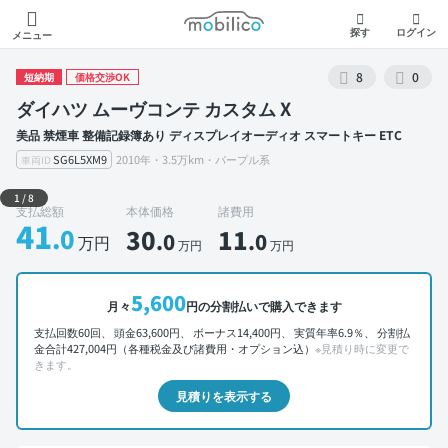
モビリコ
探す
ログイン
メニュー
8
0
短納期
価格交渉OK
ダイハツ ムーヴコンテ カスタム X
美品 禁煙車 整備記録簿あり ディスプレイオーディオ スマートキー ETC
SG6L5XM9
2010年・3.5万km・パープル系
車両ID
外装 左前
1
/
8
支払総額
本体価格
諸費用
41
.0
30
11
.0
.0
万円
万円
万円
5,600
月々
円の分割払いで購入できます
支払回数60回、 頭金63,600円、 ボーナス14,400円、 実質年率6.9％、 分割払
金合計427,004円（各種税金及び諸費用・オプション込）
※見積り時に変更で
きます。
見積りを表示する