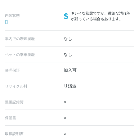
S
キレイな状態ですが、微細な汚れ等
内装状態
が残っている場合もあります。
なし
車内での喫煙履歴
なし
ペットの乗車履歴
加入可
修理保証
リ済込
リサイクル料
○
整備記録簿
○
保証書
○
取扱説明書