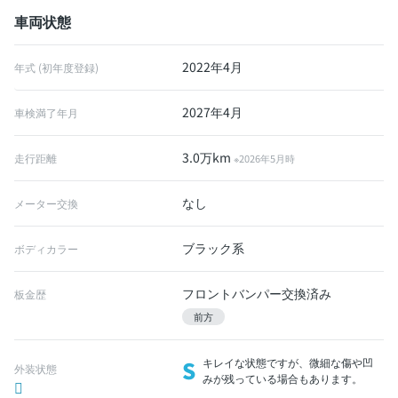
車両状態
2022年4月
年式 (初年度登録)
2027年4月
車検満了年月
3.0万km
走行距離
※2026年5月時
なし
メーター交換
ブラック系
ボディカラー
フロントバンパー交換済み
板金歴
前方
S
キレイな状態ですが、微細な傷や凹
外装状態
みが残っている場合もあります。