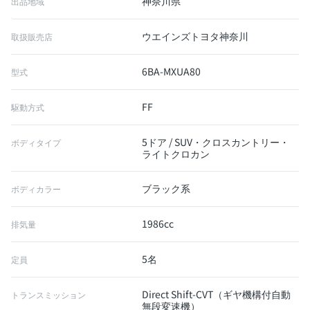
神奈川県
出品地域
ウエインズトヨタ神奈川
取扱販売店
6BA-MXUA80
型式
FF
駆動方式
5ドア / SUV・クロスカントリー・
ボディタイプ
ライトクロカン
ブラック系
ボディカラー
1986cc
排気量
5名
定員
Direct Shift-CVT（ギヤ機構付自動
トランスミッション
無段変速機）