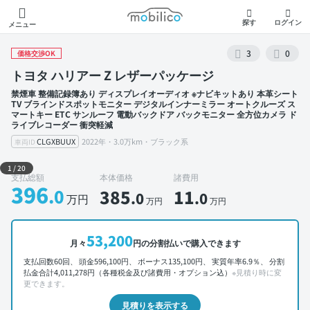
モビリコ
探す
ログイン
メニュー
3
0
価格交渉OK
トヨタ ハリアー Z レザーパッケージ
禁煙車 整備記録簿あり ディスプレイオーディオ ※ナビキットあり 本革シート
TV ブラインドスポットモニター デジタルインナーミラー オートクルーズ ス
マートキー ETC サンルーフ 電動バックドア バックモニター 全方位カメラ ド
ライブレコーダー 衝突軽減
CLGXBUUX
2022年・3.0万km・ブラック系
車両ID
外装 左前
1
/
20
支払総額
本体価格
諸費用
396
.0
385
11
.0
.0
万円
万円
万円
53,200
月々
円の分割払いで購入できます
支払回数60回、 頭金596,100円、 ボーナス135,100円、 実質年率6.9％、 分割
払金合計4,011,278円（各種税金及び諸費用・オプション込）
※見積り時に変
更できます。
見積りを表示する