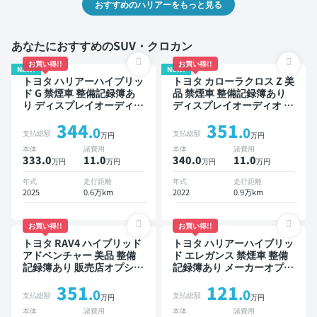
おすすめのハリアーをもっと見る
あなたにおすすめのSUV・クロカン
お買い得!!
お買い得!!
NEW!
NEW!
トヨタ ハリアーハイブリッ
トヨタ カローラクロス Z 美
ド G 禁煙車 整備記録簿あ
品 禁煙車 整備記録簿あり
り ディスプレイオーディオ
ディスプレイオーディオ ※
TV ブラインドスポットモ
ナビキットあり ブラインド
344
351
ニター デジタルインナーミ
スポットモニター オートク
.0
.0
支払総額
支払総額
万円
万円
ラー オートクルーズ ワイ
ルーズ スマートキー ETC
本体
諸費用
本体
諸費用
ヤレスキー ETC 電動バッ
電動バックドア バックモニ
333.0
11
.0
340.0
11
.0
万円
万円
万円
万円
クドア バックモニター 全
ター 全方位カメラ ドライ
方位カメラ ドライブレコー
ブレコーダー 衝突軽減
年式
走行距離
年式
走行距離
ダー 衝突軽減
2025
0.6万km
2022
0.9万km
お買い得!!
お買い得!!
トヨタ RAV4 ハイブリッド
トヨタ ハリアーハイブリッ
アドベンチャー 美品 整備
ド エレガンス 禁煙車 整備
記録簿あり 販売店オプショ
記録簿あり メーカーオプシ
ンナビ TV ブラインドスポ
ョンナビ TV スマートキー
351
121
ットモニター デジタルイン
ETC バックモニター ドラ
.0
.0
支払総額
支払総額
万円
万円
ナーミラー オートクルーズ
イブレコーダー
本体
諸費用
本体
諸費用
スマートキー ETC バック