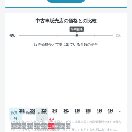
中古車販売店の価格との比較
平均相場
販売価格帯と市場に出ている台数の割合
289
307
325
343
362
380
398
416
434
お買い
平均相場
やや高
得
い
比較対象の中古車店が取り扱う車両とモビリコ掲載車両では取引形態や条件が異な
るため、グラフは参考情報です。
1%
2%
6%
17%
28%
26%
12%
6%
2%
2%
グラフはモビリコ掲載車両の価格が「高い、安い」を示すものではありません。