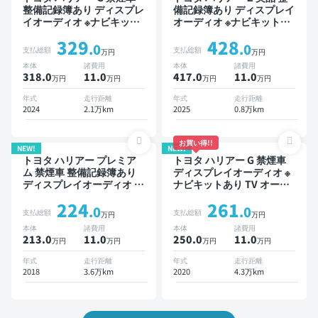
整備記録簿あり ディスプレ
備記録簿あり ディスプレイ
イオーディオ ※ナビキット
オーディオ ※ナビキットあ
あり TV ブラインドスポッ
り TV ブラインドスポット
329
428
トモニター デジタルインナ
モニター デジタルインナー
.0
.0
支払総額
支払総額
万円
万円
ーミラー オートクルーズ
ミラー オートクルーズ ス
本体
諸費用
本体
諸費用
スマートキー ETC 電動バ
マートキー ETC 電動バッ
318.0
11
.0
417.0
11
.0
万円
万円
万円
万円
ックドア バックモニター
クドア バックモニター ド
ドライブレコーダー 衝突軽
ライブレコーダー フルエア
年式
走行距離
年式
走行距離
減
ロ 衝突軽減
2024
2.1万km
2025
0.8万km
お買い得!!
NEW!
NEW!
トヨタ ハリアー プレミア
トヨタ ハリアー G 禁煙車
ム 禁煙車 整備記録簿あり
ディスプレイオーディオ ※
ディスプレイオーディオ ※
ナビキットあり TV オート
ナビキットあり TV オート
クルーズ スマートキー 電
224
261
クルーズ ワイヤレスキー
動バックドア ドライブレコ
.0
.0
支払総額
支払総額
万円
万円
スマートキー ETC 電動バ
ーダー 衝突軽減
本体
諸費用
本体
諸費用
ックドア バックモニター
213.0
11
.0
250.0
11
.0
万円
万円
万円
万円
ドライブレコーダー 衝突軽
減
年式
走行距離
年式
走行距離
2018
3.6万km
2020
4.3万km