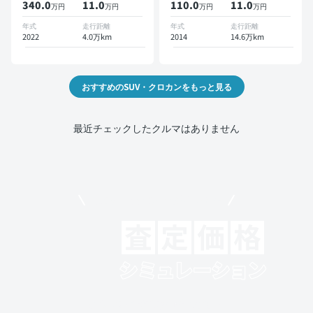
340.0
11
.0
110.0
11
.0
万円
万円
万円
万円
モニター ドライブレコーダ
ー 衝突軽減
年式
走行距離
年式
走行距離
2022
4.0万km
2014
14.6万km
おすすめのSUV・クロカンをもっと見る
最近チェックしたクルマはありません
モビリコでクルマを売りたい方
クルマの将来的な価値を予測！