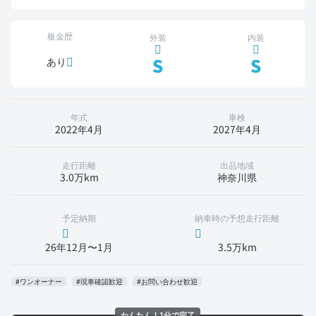
板金歴
外装
内装
S
S
あり
年式
車検
2022年4月
2027年4月
走行距離
出品地域
3.0万km
神奈川県
予定納期
納車時の予想走行距離
26年12月〜1月
3.5万km
#ワンオーナー
#現車確認歓迎
#お問い合わせ歓迎
かんたん！1分で完了