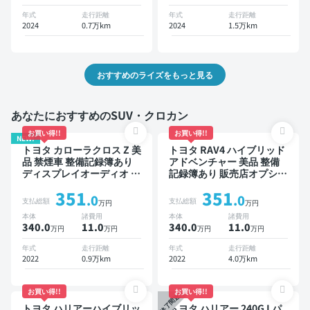
年式
走行距離
年式
走行距離
2024
0.7万km
2024
1.5万km
おすすめのライズをもっと見る
あなたにおすすめのSUV・クロカン
お買い得!!
お買い得!!
NEW!
トヨタ カローラクロス Z 美
トヨタ RAV4 ハイブリッド
品 禁煙車 整備記録簿あり
アドベンチャー 美品 整備
ディスプレイオーディオ ※
記録簿あり 販売店オプショ
ナビキットあり ブラインド
ンナビ TV ブラインドスポ
351
351
スポットモニター オートク
ットモニター デジタルイン
.0
.0
支払総額
支払総額
万円
万円
ルーズ スマートキー ETC
ナーミラー オートクルーズ
本体
諸費用
本体
諸費用
電動バックドア バックモニ
スマートキー ETC バック
340.0
11
.0
340.0
11
.0
万円
万円
万円
万円
ター 全方位カメラ ドライ
モニター ドライブレコーダ
ブレコーダー 衝突軽減
ー 衝突軽減
年式
走行距離
年式
走行距離
2022
0.9万km
2022
4.0万km
お買い得!!
お買い得!!
終了間近
トヨタ ハリアーハイブリッ
トヨタ ハリアー 240G Lパ