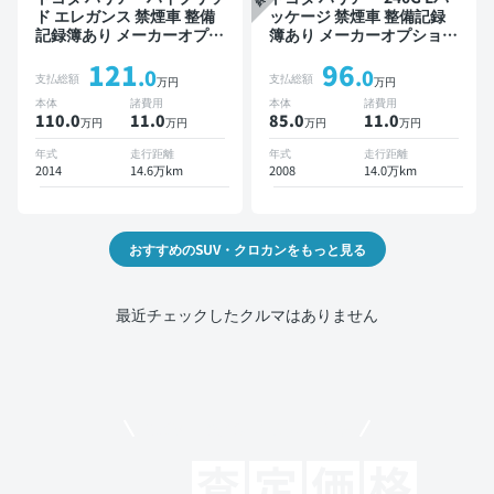
ド エレガンス 禁煙車 整備
ッケージ 禁煙車 整備記録
記録簿あり メーカーオプシ
簿あり メーカーオプション
ョンナビ TV スマートキー
ナビ TV ワイヤレスキー
121
96
ETC バックモニター ドラ
ETC サンルーフ バックモ
.0
.0
支払総額
支払総額
万円
万円
イブレコーダー
ニター ドライブレコーダー
本体
諸費用
本体
諸費用
110.0
11
.0
85.0
11
.0
万円
万円
万円
万円
年式
走行距離
年式
走行距離
2014
14.6万km
2008
14.0万km
おすすめのSUV・クロカンをもっと見る
最近チェックしたクルマはありません
モビリコでクルマを売りたい方