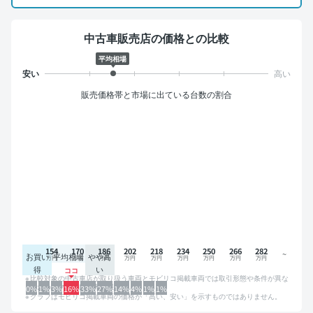
中古車販売店の価格との比較
平均相場
販売価格帯と市場に出ている台数の割合
154
170
186
202
218
234
250
266
282
お買い
平均相場
やや高
得
い
比較対象の中古車店が取り扱う車両とモビリコ掲載車両では取引形態や条件が異な
るため、グラフは参考情報です。
0%
1%
3%
16%
33%
27%
14%
4%
1%
1%
グラフはモビリコ掲載車両の価格が「高い、安い」を示すものではありません。