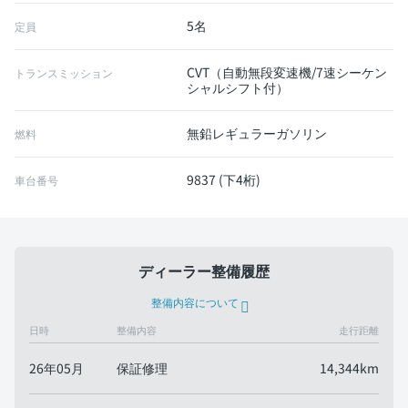
5名
定員
CVT（自動無段変速機/7速シーケン
トランスミッション
シャルシフト付）
無鉛レギュラーガソリン
燃料
9837 (下4桁)
車台番号
ディーラー整備履歴
整備内容について
日時
整備内容
走行距離
26年05月
保証修理
14,344km