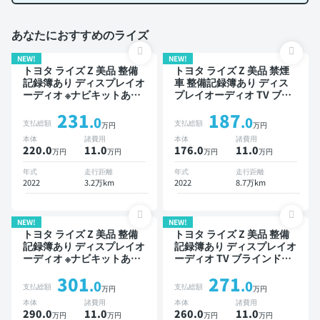
あなたにおすすめのライズ
NEW!
NEW!
トヨタ ライズ Z 美品 整備
トヨタ ライズ Z 美品 禁煙
記録簿あり ディスプレイオ
車 整備記録簿あり ディス
ーディオ ※ナビキットあり
プレイオーディオ TV ブラ
TV ブラインドスポットモ
インドスポットモニター オ
231
187
ニター オートクルーズ ス
ートクルーズ スマートキー
.0
.0
支払総額
支払総額
万円
万円
マートキー ETC バックモ
ETC バックモニター 全方
本体
諸費用
本体
諸費用
ニター 全方位カメラ ドラ
位カメラ ドライブレコーダ
220.0
11
.0
176.0
11
.0
万円
万円
万円
万円
イブレコーダー 衝突軽減
ー 衝突軽減
年式
走行距離
年式
走行距離
2022
3.2万km
2022
8.7万km
NEW!
NEW!
トヨタ ライズ Z 美品 整備
トヨタ ライズ Z 美品 整備
記録簿あり ディスプレイオ
記録簿あり ディスプレイオ
ーディオ ※ナビキットあり
ーディオ TV ブラインドス
TV ブラインドスポットモ
ポットモニター オートクル
301
271
ニター スマートキー ETC
ーズ スマートキー ETC バ
.0
.0
支払総額
支払総額
万円
万円
バックモニター ドライブレ
ックモニター 全方位カメラ
本体
諸費用
本体
諸費用
コーダー 衝突軽減
ドライブレコーダー 衝突軽
290.0
11
.0
260.0
11
.0
万円
万円
万円
万円
減