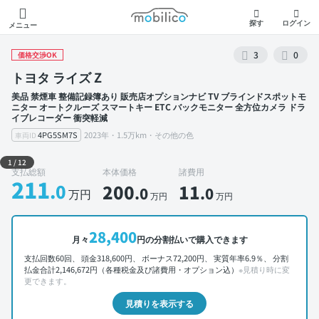
モビリコ
探す
ログイン
メニュー
3
0
価格交渉OK
トヨタ ライズ Z
美品 禁煙車 整備記録簿あり 販売店オプションナビ TV ブラインドスポットモ
ニター オートクルーズ スマートキー ETC バックモニター 全方位カメラ ドラ
イブレコーダー 衝突軽減
4PG5SM7S
2023年・1.5万km・その他の色
車両ID
外装 左前
1
/
12
支払総額
本体価格
諸費用
211
.0
200
11
.0
.0
万円
万円
万円
28,400
月々
円の分割払いで購入できます
支払回数60回、 頭金318,600円、 ボーナス72,200円、 実質年率6.9％、 分割
払金合計2,146,672円（各種税金及び諸費用・オプション込）
※見積り時に変
更できます。
見積りを表示する