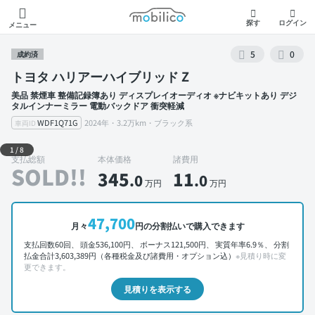
モビリコ
探す
ログイン
メニュー
5
0
成約済
トヨタ ハリアーハイブリッド Z
美品 禁煙車 整備記録簿あり ディスプレイオーディオ ※ナビキットあり デジ
タルインナーミラー 電動バックドア 衝突軽減
WDF1Q71G
2024年・3.2万km・ブラック系
車両ID
外装 左前
1
/
8
支払総額
本体価格
諸費用
SOLD!!
345
11
.0
.0
万円
万円
47,700
月々
円の分割払いで購入できます
支払回数60回、 頭金536,100円、 ボーナス121,500円、 実質年率6.9％、 分割
払金合計3,603,389円（各種税金及び諸費用・オプション込）
※見積り時に変
更できます。
見積りを表示する