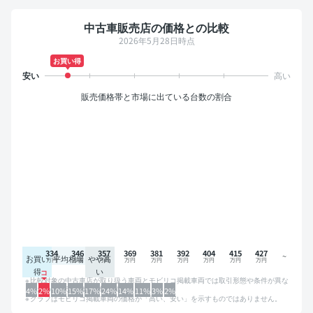
中古車販売店の価格との比較
2026年5月28日時点
お買い得
販売価格帯と市場に出ている台数の割合
334
346
357
369
381
392
404
415
427
お買い
平均相場
やや高
得
い
比較対象の中古車店が取り扱う車両とモビリコ掲載車両では取引形態や条件が異な
るため、グラフは参考情報です。
4%
2%
10%
15%
17%
24%
14%
11%
3%
2%
グラフはモビリコ掲載車両の価格が「高い、安い」を示すものではありません。