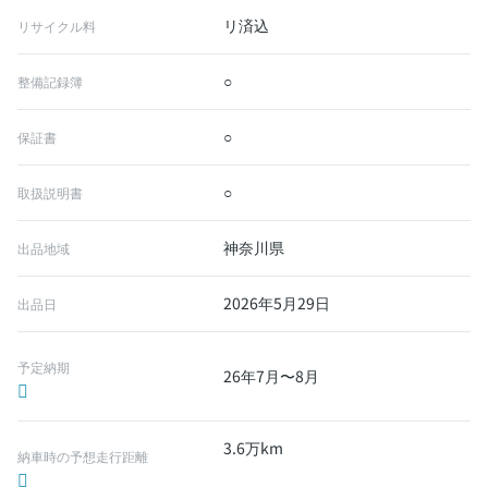
リ済込
リサイクル料
○
整備記録簿
○
保証書
○
取扱説明書
神奈川県
出品地域
2026年5月29日
出品日
予定納期
26年7月〜8月
3.6万km
納車時の予想走行距離