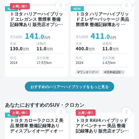
お買い得!!
NEW!
NEW!
トヨタ ハリアーハイブリッ
トヨタ ハリアーハイブリッ
ド エレガンス 禁煙車 整備
ド Z レザーパッケージ 美品
記録簿あり 販売店オプショ
禁煙車 整備記録簿あり デ
ンナビ スマートキー ETC
ィスプレイオーディオ ※ナ
141
411
フルエアロ
ビキットあり 本革シート
.0
.0
支払総額
支払総額
万円
万円
TV ブラインドスポットモ
本体
諸費用
本体
諸費用
ニター デジタルインナーミ
130.0
11
.0
400.0
11
.0
万円
万円
万円
万円
ラー オートクルーズ スマ
ートキー ETC 電動バック
年式
走行距離
年式
走行距離
ドア 全方位カメラ ドライ
2014
17.9万km
2024
1.4万km
ブレコーダー 衝突軽減
#ワンオーナー
#現車確認歓迎
おすすめのハリアーハイブリッドをもっと見る
あなたにおすすめのSUV・クロカン
お買い得!!
お買い得!!
NEW!
トヨタ カローラクロス Z 美
トヨタ RAV4 ハイブリッド
品 禁煙車 整備記録簿あり
アドベンチャー 美品 整備
ディスプレイオーディオ ※
記録簿あり 販売店オプショ
ナビキットあり ブラインド
ンナビ TV ブラインドスポ