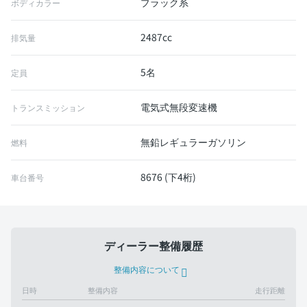
ブラック系
ボディカラー
2487cc
排気量
5名
定員
電気式無段変速機
トランスミッション
無鉛レギュラーガソリン
燃料
8676 (下4桁)
車台番号
ディーラー整備履歴
整備内容について
日時
整備内容
走行距離