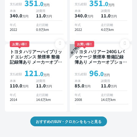
351
351
スポットモニター オートク
ットモニター デジタルイン
.0
.0
支払総額
支払総額
万円
万円
ルーズ スマートキー ETC
ナーミラー オートクルーズ
本体
諸費用
本体
諸費用
電動バックドア バックモニ
スマートキー ETC バック
340.0
11
.0
340.0
11
.0
万円
万円
万円
万円
ター 全方位カメラ ドライ
モニター ドライブレコーダ
ブレコーダー 衝突軽減
ー 衝突軽減
年式
走行距離
年式
走行距離
2022
0.9万km
2022
4.0万km
お買い得!!
お買い得!!
終了間近
トヨタ ハリアーハイブリッ
トヨタ ハリアー 240G Lパ
ド エレガンス 禁煙車 整備
ッケージ 禁煙車 整備記録
記録簿あり メーカーオプシ
簿あり メーカーオプション
ョンナビ TV スマートキー
ナビ TV ワイヤレスキー
121
96
ETC バックモニター ドラ
ETC サンルーフ バックモ
.0
.0
支払総額
支払総額
万円
万円
イブレコーダー
ニター ドライブレコーダー
本体
諸費用
本体
諸費用
110.0
11
.0
85.0
11
.0
万円
万円
万円
万円
年式
走行距離
年式
走行距離
2014
14.6万km
2008
14.0万km
おすすめのSUV・クロカンをもっと見る