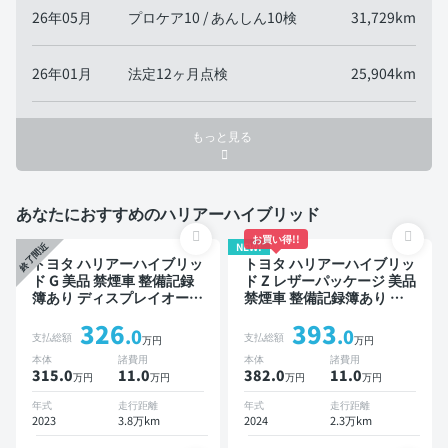
26年05月
プロケア10 / あんしん10検
31,729km
26年01月
法定12ヶ月点検
25,904km
もっと見る
あなたにおすすめのハリアーハイブリッド
お買い得!!
NEW!
終了間近
トヨタ ハリアーハイブリッ
トヨタ ハリアーハイブリッ
ド G 美品 禁煙車 整備記録
ド Z レザーパッケージ 美品
簿あり ディスプレイオーデ
禁煙車 整備記録簿あり デ
ィオ ※ナビキットあり TV
ィスプレイオーディオ ※ナ
326
393
ブラインドスポットモニタ
ビキットあり TV ブライン
.0
.0
支払総額
支払総額
万円
万円
ー デジタルインナーミラー
ドスポットモニター デジタ
本体
諸費用
本体
諸費用
オートクルーズ スマートキ
ルインナーミラー オートク
315.0
11
.0
382.0
11
.0
万円
万円
万円
万円
ー ETC 電動バックドア バ
ルーズ スマートキー ETC
ックモニター ドライブレコ
電動バックドア バックモニ
年式
走行距離
年式
走行距離
ーダー 衝突軽減
ター ドライブレコーダー
2023
3.8万km
2024
2.3万km
衝突軽減