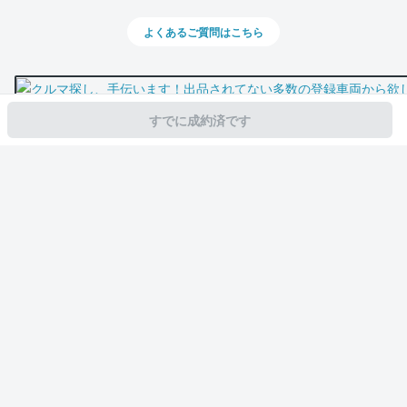
よくあるご質問はこちら
すでに成約済です
スマホで新着情報を見逃さない
公式アプリを無料ダウンロード
モビリコ（クルマの個人売買）
中古車一覧
ハリアーハイブリッド
Z
サービス規約とその他情報