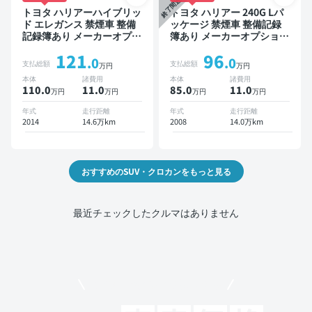
終了間近
トヨタ ハリアーハイブリッ
トヨタ ハリアー 240G Lパ
ド エレガンス 禁煙車 整備
ッケージ 禁煙車 整備記録
記録簿あり メーカーオプシ
簿あり メーカーオプション
ョンナビ TV スマートキー
ナビ TV ワイヤレスキー
121
96
ETC バックモニター ドラ
ETC サンルーフ バックモ
.0
.0
支払総額
支払総額
万円
万円
イブレコーダー
ニター ドライブレコーダー
本体
諸費用
本体
諸費用
110.0
11
.0
85.0
11
.0
万円
万円
万円
万円
年式
走行距離
年式
走行距離
2014
14.6万km
2008
14.0万km
おすすめのSUV・クロカンをもっと見る
最近チェックしたクルマはありません
モビリコでクルマを売りたい方