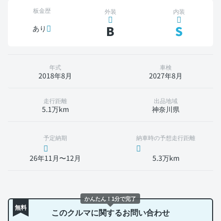
板金歴
外装
内装
B
S
あり
年式
車検
2018年8月
2027年8月
走行距離
出品地域
5.1万km
神奈川県
予定納期
納車時の予想走行距離
26年11月〜12月
5.3万km
かんたん！1分で完了
無料
このクルマに関するお問い合わせ