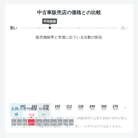
中古車販売店の価格との比較
平均相場
販売価格帯と市場に出ている台数の割合
147
163
179
195
212
228
244
260
276
お買い
平均相場
やや高
得
い
比較対象の中古車店が取り扱う車両とモビリコ掲載車両では取引形態や条件が異な
るため、グラフは参考情報です。
0%
1%
8%
18%
22%
25%
16%
7%
1%
1%
グラフはモビリコ掲載車両の価格が「高い、安い」を示すものではありません。