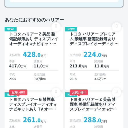
あなたにおすすめのハリアー
NEW!
NEW!
トヨタ ハリアー Z 美品 整
トヨタ ハリアー プレミア
備記録簿あり ディスプレイ
ム 禁煙車 整備記録簿あり
オーディオ ※ナビキットあ
ディスプレイオーディオ ※
り TV ブラインドスポット
ナビキットあり TV オート
428
224
モニター デジタルインナー
クルーズ ワイヤレスキー
.0
.0
支払総額
支払総額
万円
万円
ミラー オートクルーズ ス
スマートキー ETC 電動バ
本体
諸費用
本体
諸費用
マートキー ETC 電動バッ
ックドア バックモニター
417.0
11
.0
213.0
11
.0
万円
万円
万円
万円
クドア バックモニター ド
ドライブレコーダー 衝突軽
ライブレコーダー フルエア
減
年式
走行距離
年式
走行距離
ロ 衝突軽減
2025
0.8万km
2018
3.6万km
お買い得!!
お買い得!!
NEW!
NEW!
トヨタ ハリアー G 禁煙車
トヨタ ハリアー Z 美品 禁
ディスプレイオーディオ ※
煙車 整備記録簿あり ディ
ナビキットあり TV オート
スプレイオーディオ ※ナビ
クルーズ スマートキー 電
キットあり TV ブラインド
261
288
動バックドア ドライブレコ
スポットモニター デジタル
.0
.0
支払総額
支払総額
万円
万円
ーダー 衝突軽減
インナーミラー オートクル
本体
諸費用
本体
諸費用