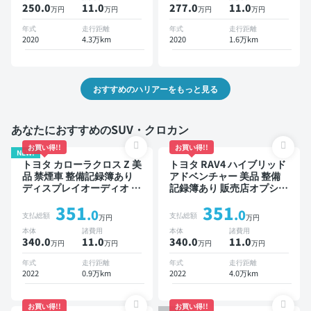
ーズ スマートキー ETC サ
250.0
11
.0
277.0
11
.0
万円
万円
万円
万円
ンルーフ バックモニター
全方位カメラ ドライブレコ
年式
走行距離
年式
走行距離
ーダー 衝突軽減
2020
4.3万km
2020
1.6万km
おすすめのハリアーをもっと見る
あなたにおすすめのSUV・クロカン
お買い得!!
お買い得!!
NEW!
トヨタ カローラクロス Z 美
トヨタ RAV4 ハイブリッド
品 禁煙車 整備記録簿あり
アドベンチャー 美品 整備
ディスプレイオーディオ ※
記録簿あり 販売店オプショ
ナビキットあり ブラインド
ンナビ TV ブラインドスポ
351
351
スポットモニター オートク
ットモニター デジタルイン
.0
.0
支払総額
支払総額
万円
万円
ルーズ スマートキー ETC
ナーミラー オートクルーズ
本体
諸費用
本体
諸費用
電動バックドア バックモニ
スマートキー ETC バック
340.0
11
.0
340.0
11
.0
万円
万円
万円
万円
ター 全方位カメラ ドライ
モニター ドライブレコーダ
ブレコーダー 衝突軽減
ー 衝突軽減
年式
走行距離
年式
走行距離
2022
0.9万km
2022
4.0万km
お買い得!!
お買い得!!