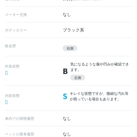
なし
メーター交換
ブラック系
ボディカラー
板金歴
右側
気になるような傷や凹みが確認でき
外装状態
B
ます。
左側
S
キレイな状態ですが、微細な汚れ等
内装状態
が残っている場合もあります。
なし
車内での喫煙履歴
なし
ペットの乗車履歴