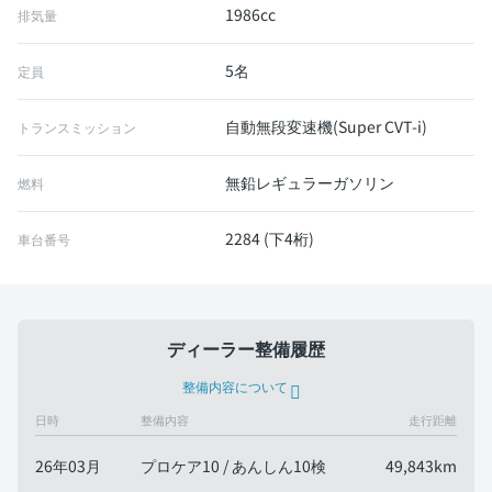
1986cc
排気量
5名
定員
自動無段変速機(Super CVT-i)
トランスミッション
無鉛レギュラーガソリン
燃料
2284 (下4桁)
車台番号
ディーラー整備履歴
整備内容について
日時
整備内容
走行距離
26年03月
プロケア10 / あんしん10検
49,843km