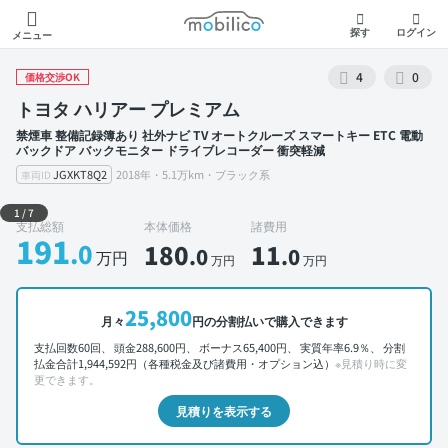
モビリコ
探す
ログイン
メニュー
4
0
価格交渉OK
トヨタ ハリアー プレミアム
禁煙車 整備記録簿あり 社外ナビ TV オートクルーズ スマートキー ETC 電動
バックドア バックモニター ドライブレコーダー 衝突軽減
JGXKT8Q2
2018年・5.1万km・ブラック系
車両ID
外装 左前
1
/
7
支払総額
本体価格
諸費用
191
.0
180
11
.0
.0
万円
万円
万円
25,800
月々
円の分割払いで購入できます
支払回数60回、 頭金288,600円、 ボーナス65,400円、 実質年率6.9％、 分割
払金合計1,944,592円（各種税金及び諸費用・オプション込）
※見積り時に変
更できます。
見積りを表示する