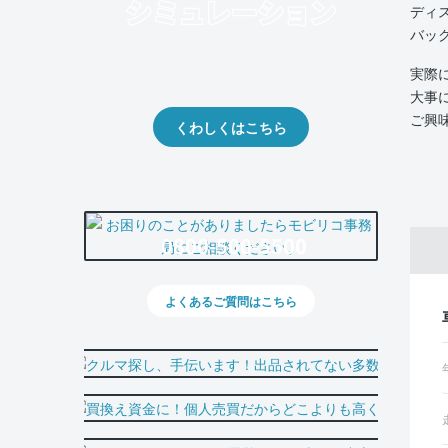
ディ
バッ
クルマの将来的な価値を予測！
実際
出品や下取りの際の参考に。
大事
ご興
くわしくはこちら
0800-500-5500
よくあるご質問はこちら