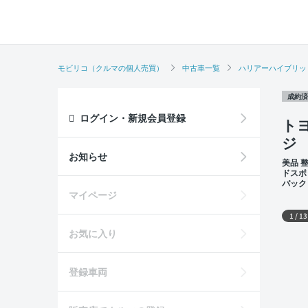
モビリコ（クルマの個人売買）
中古車一覧
ハリアーハイブリッ
成約済
ログイン・新規会員登録
ト
ジ
お知らせ
美品 
ドスポ
バック
外装
マイページ
1
/
13
お気に入り
登録車両