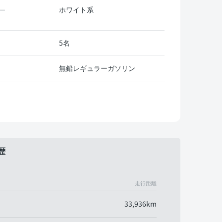
ホワイト系
ー
5名
無鉛レギュラーガソリン
歴
走行距離
33,936km