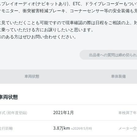
スプレイオーディオ(ナビキットあり)、ETC、ドライブレコーダーもつ
クモニター、衝突被害軽減ブレーキ、コーナーセンサー等の安全装備も
に見ていただくことも可能ですので現車確認の際は日程をご相談の上、
に乗っていただける方にお譲りしたいと思います。
味のある方はぜひお問い合わせください。
出品者への質問は締め切られ
車両状態
車体装備
車両状態
2021年1月
年式 (初年度登録)
車検満了年
3.8万km
走行距離
メーター交
※2026年5月時