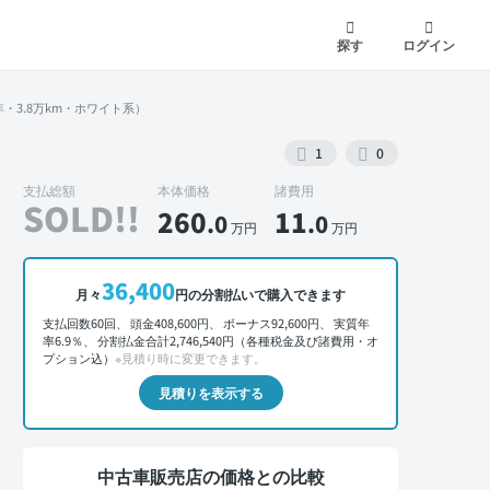
探す
ログイン
年・3.8万km・ホワイト系）
1
0
支払総額
本体価格
諸費用
SOLD!!
260
11
.0
.0
万円
万円
36,400
月々
円の分割払いで購入できます
外装 正面
支払回数60回、 頭金408,600円、 ボーナス92,600円、 実質年
率6.9％、 分割払金合計2,746,540円（各種税金及び諸費用・オ
プション込）
※見積り時に変更できます。
見積りを表示する
中古車販売店の価格との比較