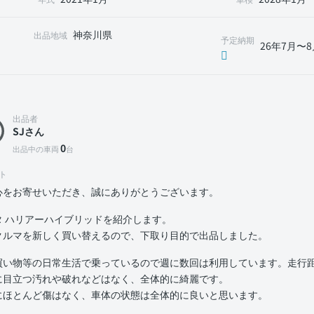
神奈川県
出品地域
予定納期
26年7月〜8
出品者
SJさん
0
出品中の車両
台
ト
心をお寄せいただき、誠にありがとうございます。
タ ハリアーハイブリッドを紹介します。
クルマを新しく買い替えるので、下取り目的で出品しました。
買い物等の日常生活で乗っているので週に数回は利用しています。走行距離
に目立つ汚れや破れなどはなく、全体的に綺麗です。
にほとんど傷はなく、車体の状態は全体的に良いと思います。