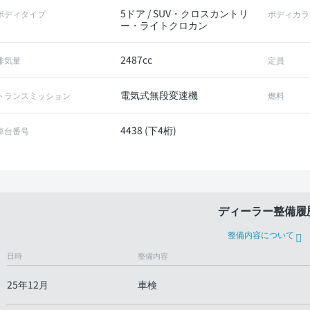
5ドア / SUV・クロスカントリ
ボディタイプ
ボディカラ
ー・ライトクロカン
2487cc
排気量
定員
電気式無段変速機
トランスミッション
燃料
4438 (下4桁)
車台番号
ディーラー整備履
整備内容について
日時
整備内容
25年12月
車検