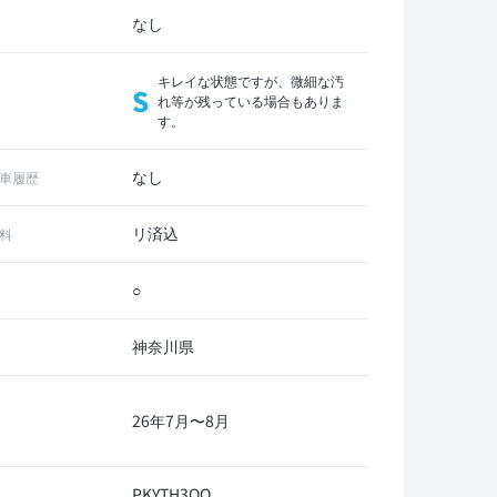
なし
キレイな状態ですが、微細な汚
S
れ等が残っている場合もありま
す。
なし
車履歴
リ済込
料
○
神奈川県
26年7月〜8月
PKYTH3QQ