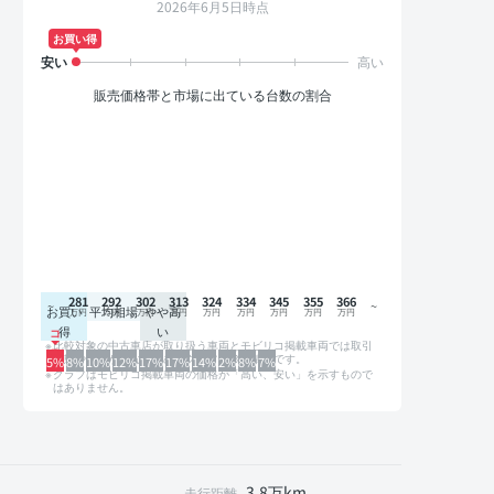
2026年6月5日時点
お買い得
販売価格帯と市場に出ている台数の割合
281
292
302
313
324
334
345
355
366
お買い
平均相場
やや高
得
い
比較対象の中古車店が取り扱う車両とモビリコ掲載車両では取引
形態や条件が異なるため、グラフは参考情報です。
5%
8%
10%
12%
17%
17%
14%
2%
8%
7%
グラフはモビリコ掲載車両の価格が「高い、安い」を示すもので
はありません。
3.8万km
走行距離