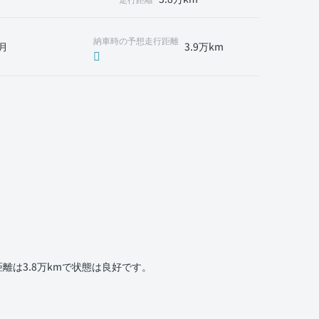
納車時の予想走行距離
月
3.9万km
は3.8万kmで状態は良好です。