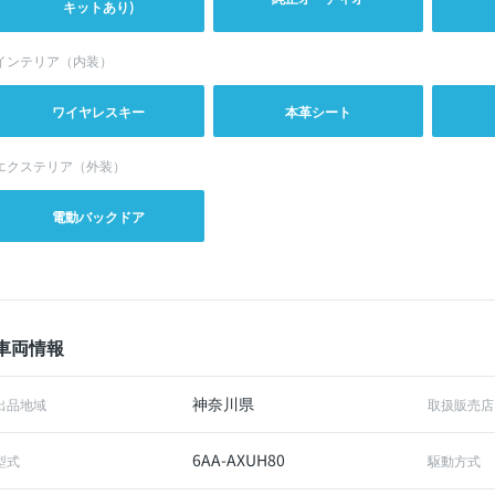
キットあり)
インテリア（内装）
ワイヤレスキー
本革シート
エクステリア（外装）
電動バックドア
車両情報
神奈川県
出品地域
取扱販売店
6AA-AXUH80
型式
駆動方式