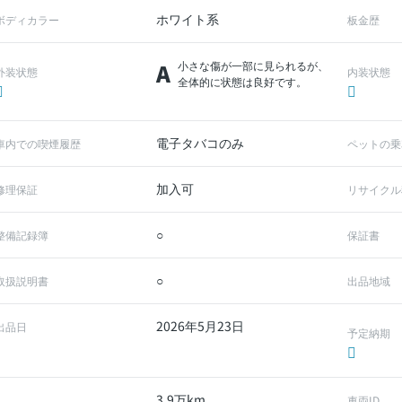
ホワイト系
ボディカラー
板金歴
A
小さな傷が一部に見られるが、
外装状態
内装状態
全体的に状態は良好です。
電子タバコのみ
車内での喫煙履歴
ペットの乗
加入可
修理保証
リサイクル
○
整備記録簿
保証書
○
取扱説明書
出品地域
2026年5月23日
出品日
予定納期
3.9万km
車両ID