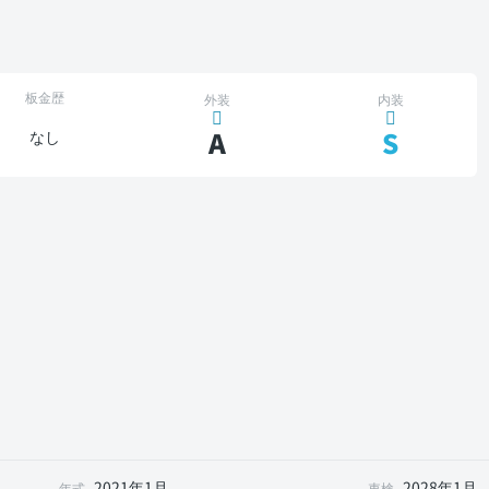
板金歴
外装
内装
A
S
なし
2021年1月
2028年1月
年式
車検