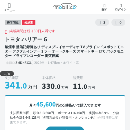
モビリコ
探す
ログイン
メニュー
3
0
終了間近
短納期
掲載期間は残り30日未満です
トヨタ ハリアー G
禁煙車 整備記録簿あり ディスプレイオーディオ TV ブラインドスポットモニ
ター デジタルインナーミラー オートクルーズ スマートキー ETC バックモニ
ター ドライブレコーダー 衝突軽減
ZMDNFJXL
2024年・1.4万km・ホワイト系
車両ID
外装 左前
1
/
8
支払総額
本体価格
諸費用
341
.0
330
11
.0
.0
万円
万円
万円
45,600
月々
円の分割払いで購入できます
支払回数60回、 頭金513,600円、 ボーナス116,400円、 実質年率6.9％、 分割
払金合計3,448,128円（各種税金及び諸費用・オプション込）
※見積り時に変
更できます。