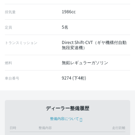
1986cc
排気量
5名
定員
Direct Shift-CVT（ギヤ機構付自動
トランスミッション
無段変速機）
無鉛レギュラーガソリン
燃料
9274 (下4桁)
車台番号
ディーラー整備履歴
整備内容について
日時
整備内容
走行距離