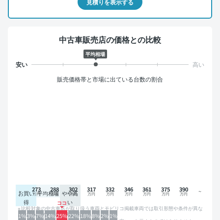
見積りを表示する
中古車販売店の価格との比較
平均相場
販売価格帯と市場に出ている台数の割合
273
288
302
317
332
346
361
375
390
お買い
平均相場
やや高
得
い
比較対象の中古車店が取り扱う車両とモビリコ掲載車両では取引形態や条件が異な
るため、グラフは参考情報です。
1%
3%
7%
14%
25%
22%
18%
8%
2%
1%