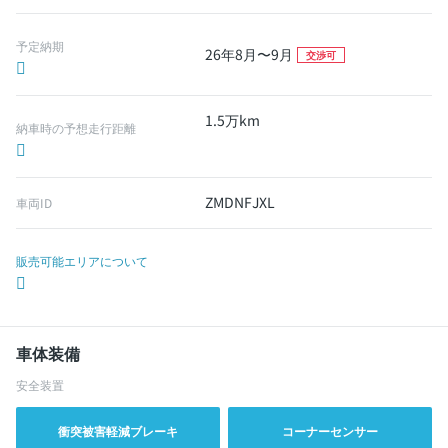
予定納期
26年8月〜9月
交渉可
1.5万km
納車時の予想走行距離
ZMDNFJXL
車両ID
販売可能エリアについて
車体装備
安全装置
衝突被害軽減ブレーキ
コーナーセンサー