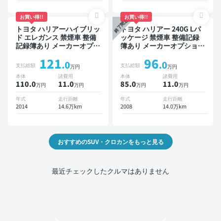
お買い得!!
お買い得!!
終了間近
トヨタ ハリアーハイブリッ
トヨタ ハリアー 240G Lパ
ド エレガンス 禁煙車 整備
ッケージ 禁煙車 整備記録
記録簿あり メーカーオプシ
簿あり メーカーオプション
ョンナビ TV スマートキー
ナビ TV ワイヤレスキー
121
96
ETC バックモニター ドラ
ETC サンルーフ バックモ
.0
.0
支払総額
支払総額
万円
万円
イブレコーダー
ニター ドライブレコーダー
本体
諸費用
本体
諸費用
110.0
11
.0
85.0
11
.0
万円
万円
万円
万円
年式
走行距離
年式
走行距離
2014
14.6万km
2008
14.0万km
おすすめのSUV・クロカンをもっと見る
最近チェックしたクルマはありません