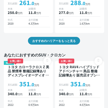
261
288
動バックドア ドライブレコ
スポットモニター デジタル
.0
.0
支払総額
支払総額
万円
万円
ーダー 衝突軽減
インナーミラー オートクル
本体
諸費用
本体
諸費用
ーズ スマートキー ETC サ
250.0
11
.0
277.0
11
.0
万円
万円
万円
万円
ンルーフ バックモニター
全方位カメラ ドライブレコ
年式
走行距離
年式
走行距離
ーダー 衝突軽減
2020
4.3万km
2020
1.6万km
おすすめのハリアーをもっと見る
あなたにおすすめのSUV・クロカン
お買い得!!
お買い得!!
NEW!
トヨタ カローラクロス Z 美
トヨタ RAV4 ハイブリッド
品 禁煙車 整備記録簿あり
アドベンチャー 美品 整備
ディスプレイオーディオ ※
記録簿あり 販売店オプショ
ナビキットあり ブラインド
ンナビ TV ブラインドスポ
351
351
スポットモニター オートク
ットモニター デジタルイン
.0
.0
支払総額
支払総額
万円
万円
ルーズ スマートキー ETC
ナーミラー オートクルーズ
本体
諸費用
本体
諸費用
電動バックドア バックモニ
スマートキー ETC バック
340.0
11
.0
340.0
11
.0
万円
万円
万円
万円
ター 全方位カメラ ドライ
モニター ドライブレコーダ
ブレコーダー 衝突軽減
ー 衝突軽減
年式
走行距離
年式
走行距離
2022
0.9万km
2022
4.0万km