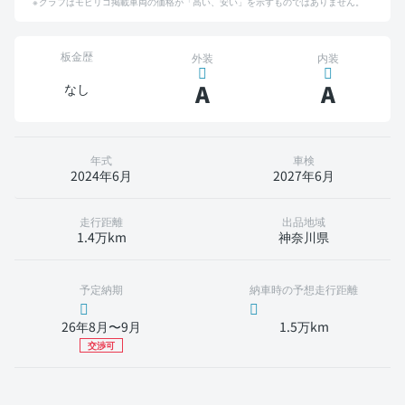
グラフはモビリコ掲載車両の価格が「高い、安い」を示すものではありません。
板金歴
外装
内装
A
A
なし
年式
車検
2024年6月
2027年6月
走行距離
出品地域
1.4万km
神奈川県
予定納期
納車時の予想走行距離
26年8月〜9月
1.5万km
交渉可