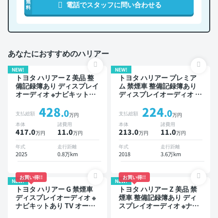
無
電話でスタッフに問い合わせる
料
あなたにおすすめのハリアー
NEW!
NEW!
トヨタ ハリアー Z 美品 整
トヨタ ハリアー プレミア
備記録簿あり ディスプレイ
ム 禁煙車 整備記録簿あり
オーディオ ※ナビキットあ
ディスプレイオーディオ ※
り TV ブラインドスポット
ナビキットあり TV オート
428
224
モニター デジタルインナー
クルーズ ワイヤレスキー
.0
.0
支払総額
支払総額
万円
万円
ミラー オートクルーズ ス
スマートキー ETC 電動バ
本体
諸費用
本体
諸費用
マートキー ETC 電動バッ
ックドア バックモニター
417.0
11
.0
213.0
11
.0
万円
万円
万円
万円
クドア バックモニター ド
ドライブレコーダー 衝突軽
ライブレコーダー フルエア
減
年式
走行距離
年式
走行距離
ロ 衝突軽減
2025
0.8万km
2018
3.6万km
お買い得!!
お買い得!!
NEW!
NEW!
トヨタ ハリアー G 禁煙車
トヨタ ハリアー Z 美品 禁
ディスプレイオーディオ ※
煙車 整備記録簿あり ディ
ナビキットあり TV オート
スプレイオーディオ ※ナビ
クルーズ スマートキー 電
キットあり TV ブラインド