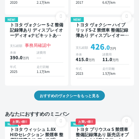
2020
2.1万km
2017
6.6万km
NEW!
NEW!
トヨタ ヴォクシー S-Z 整備
トヨタ ヴォクシー ハイブ
記録簿あり ディスプレイオ
リッドS-Z 禁煙車 整備記録
ーディオ ※ナビキットあり
簿あり ディスプレイオーデ
オートクルーズ 3列シート
ィオ ※ナビキットあり TV
426
事務局確認中
スマートキー ETC 電動バ
後席モニター ブラインドス
支払総額
.0
支払総額
万円
ックドア バックモニター
ポットモニター デジタルイ
本体
諸費用
本体
諸費用
ドライブレコーダー 衝突軽
ンナーミラー オートクルー
390.0
---
万円
415.0
11
.0
万円
万円
減 両側電動スライドドア 7
ズ 3列シート スマートキー
人乗り
ETC 電動バックドア バッ
年式
走行距離
年式
走行距離
2025
1.1万km
クモニター 全方位カメラ
2023
1.5万km
ドライブレコーダー 衝突軽
減 両側電動スライドドア 7
人乗り
おすすめのヴォクシーをもっと見る
あなたにおすすめのミニバン
お買い得!!
お買い得!!
NEW!
NEW!
トヨタ ウィッシュ 1.8X
トヨタ プリウスα S 禁煙車
HIDセレクション 禁煙車 整
整備記録簿あり 販売店オプ