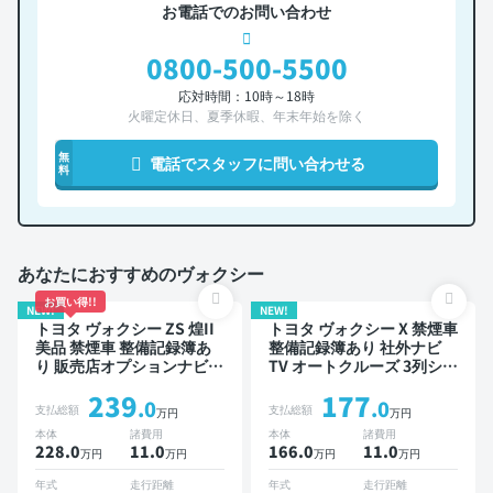
お電話でのお問い合わせ
0800-500-5500
応対時間：10時～18時
火曜定休日、夏季休暇、年末年始を除く
無
電話でスタッフに問い合わせる
料
あなたにおすすめのヴォクシー
お買い得!!
NEW!
NEW!
トヨタ ヴォクシー ZS 煌II
トヨタ ヴォクシー X 禁煙車
美品 禁煙車 整備記録簿あ
整備記録簿あり 社外ナビ
り 販売店オプションナビ
TV オートクルーズ 3列シー
TV オートクルーズ 3列シー
ト ワイヤレスキー ETC バ
239
177
ト スマートキー ETC バッ
ックモニター 社外アルミ
.0
.0
支払総額
支払総額
万円
万円
クモニター ドライブレコー
衝突軽減 両側電動スライド
本体
諸費用
本体
諸費用
ダー 衝突軽減 両側電動ス
ドア ローダウン 8人乗り
228.0
11
.0
166.0
11
.0
万円
万円
万円
万円
ライドドア 7人乗り
年式
走行距離
年式
走行距離