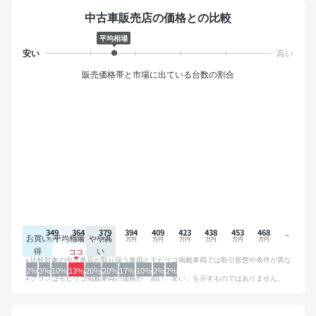
中古車販売店の価格との比較
平均相場
販売価格帯と市場に出ている台数の割合
349
364
379
394
409
423
438
453
468
お買い
平均相場
やや高
得
い
比較対象の中古車店が取り扱う車両とモビリコ掲載車両では取引形態や条件が異な
るため、グラフは参考情報です。
2%
3%
10%
13%
20%
20%
17%
10%
2%
2%
グラフはモビリコ掲載車両の価格が「高い、安い」を示すものではありません。