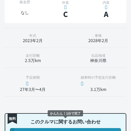
板金歴
外装
内装
C
A
なし
年式
車検
2023年2月
2028年2月
走行距離
出品地域
2.5万km
神奈川県
予定納期
納車時の予想走行距離
27年3月〜4月
3.1万km
かんたん！1分で完了
無料
このクルマに関するお問い合わせ