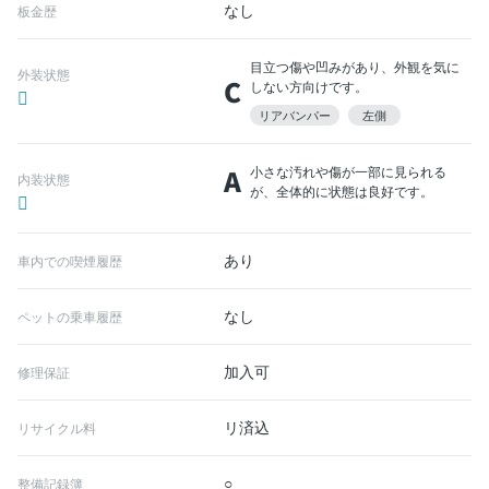
なし
板金歴
目立つ傷や凹みがあり、外観を気に
外装状態
C
しない方向けです。
リアバンパー
左側
A
小さな汚れや傷が一部に見られる
内装状態
が、全体的に状態は良好です。
あり
車内での喫煙履歴
なし
ペットの乗車履歴
加入可
修理保証
リ済込
リサイクル料
○
整備記録簿