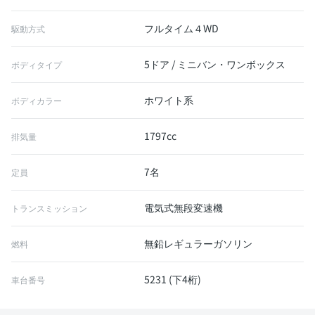
フルタイム４WD
駆動方式
5ドア / ミニバン・ワンボックス
ボディタイプ
ホワイト系
ボディカラー
1797cc
排気量
7名
定員
電気式無段変速機
トランスミッション
無鉛レギュラーガソリン
燃料
5231 (下4桁)
車台番号