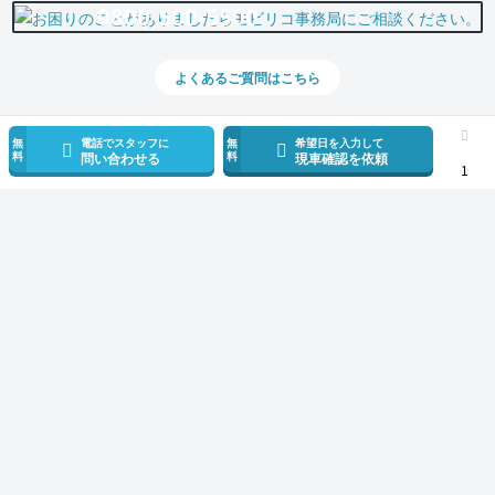
0800-500-5500
よくあるご質問はこちら
無
電話でスタッフに
無
希望日を入力して
料
料
問い合わせる
現車確認を依頼
1
スマホで新着情報を見逃さない
公式アプリを無料ダウンロード
モビリコ（クルマの個人売買）
中古車一覧
ヴォクシー
ハイブリッドS-Z
サービス規約とその他情報