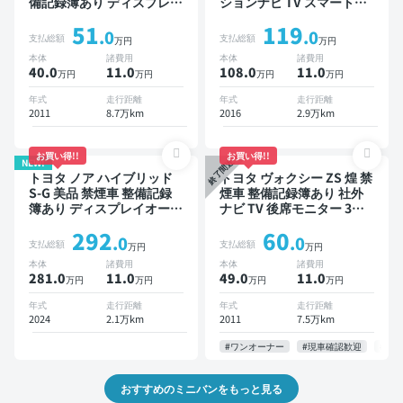
備記録簿あり ディスプレイ
ションナビ TV スマートキ
オーディオ ※ナビキットあ
ー ETC バックモニター
51
119
り 後席モニター スマート
.0
.0
支払総額
支払総額
万円
万円
キー ETC ドライブレコー
本体
諸費用
本体
諸費用
ダー
40.0
11
.0
108.0
11
.0
万円
万円
万円
万円
年式
走行距離
年式
走行距離
2011
8.7万km
2016
2.9万km
お買い得!!
お買い得!!
NEW!
終了間近
トヨタ ノア ハイブリッド
トヨタ ヴォクシー ZS 煌 禁
S-G 美品 禁煙車 整備記録
煙車 整備記録簿あり 社外
簿あり ディスプレイオーデ
ナビ TV 後席モニター 3列
ィオ ※ナビキットあり TV
シート スマートキー ETC
292
60
オートクルーズ 3列シート
社外アルミ 両側電動スライ
.0
.0
支払総額
支払総額
万円
万円
スマートキー ETC バック
ドドア 7人乗り
本体
諸費用
本体
諸費用
モニター ドライブレコーダ
281.0
11
.0
49.0
11
.0
万円
万円
万円
万円
ー 衝突軽減 両側電動スラ
イドドア 7人乗り
年式
走行距離
年式
走行距離
2024
2.1万km
2011
7.5万km
#ワンオーナー
#現車確認歓迎
#お
おすすめのミニバンをもっと見る