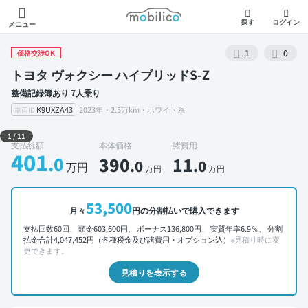
モビリコ
探す
ログイン
メニュー
1
0
価格交渉OK
トヨタ ヴォクシー ハイブリッドS-Z
整備記録簿あり 7人乗り
K9UXZA43
2023年・2.5万km・ホワイト系
車両ID
外装 左前
1
/
11
支払総額
本体価格
諸費用
401
.0
390
11
.0
.0
万円
万円
万円
53,500
月々
円の分割払いで購入できます
支払回数60回、 頭金603,600円、 ボーナス136,800円、 実質年率6.9％、 分割
払金合計4,047,452円（各種税金及び諸費用・オプション込）
※見積り時に変
更できます。
見積りを表示する