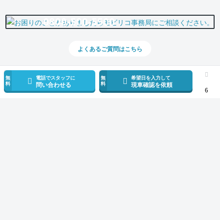
0800-500-5500
よくあるご質問はこちら
無
電話でスタッフに
無
希望日を入力して
料
料
問い合わせる
現車確認を依頼
6
スマホで新着情報を見逃さない
公式アプリを無料ダウンロード
モビリコ（クルマの個人売買）
中古車一覧
ハイエースバン
DX GLパッ