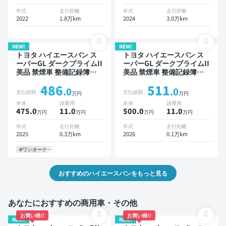
年式
走行距離
年式
走行距離
2022
1.8万km
2024
3.0万km
NEW!
NEW!
トヨタ ハイエースバン ス
トヨタ ハイエースバン ス
ーパーGL ダークプライムII
ーパーGL ダークプライムII
美品 禁煙車 整備記録簿あ
美品 禁煙車 整備記録簿あ
り ディスプレイオーディオ
り ディスプレイオーディオ
486
511
※ナビキットあり TV スマー
※ナビキットあり TV デジタ
.0
.0
支払総額
支払総額
万円
万円
トキー ETC バックモニタ
ルインナーミラー オートク
本体
諸費用
本体
諸費用
ー 全方位カメラ 衝突軽減
ルーズ スマートキー ETC
475.0
11
.0
500.0
11
.0
万円
万円
万円
万円
両側電動スライドドア
バックモニター 全方位カメ
ラ 衝突軽減 両側電動スラ
年式
走行距離
年式
走行距離
イドドア
2025
0.3万km
2026
0.1万km
#ワンオーナー
おすすめのハイエースバンをもっと見る
あなたにおすすめの商用車・その他
お買い得!!
お買い得!!
NEW!
NEW!