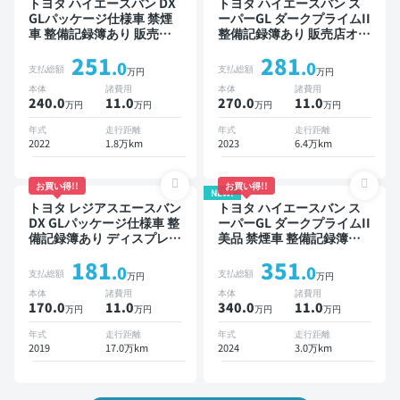
トヨタ ハイエースバン DX
トヨタ ハイエースバン ス
GLパッケージ仕様車 禁煙
ーパーGL ダークプライムII
車 整備記録簿あり 販売店
整備記録簿あり 販売店オプ
オプションナビ TV デジタ
ションナビ TV 後席モニタ
251
281
ルインナーミラー ワイヤレ
ー スマートキー ETC バッ
.0
.0
支払総額
支払総額
万円
万円
スキー ETC バックモニタ
クモニター 衝突軽減 両側
本体
諸費用
本体
諸費用
ー 全方位カメラ 衝突軽減
電動スライドドア
240.0
11
.0
270.0
11
.0
万円
万円
万円
万円
年式
走行距離
年式
走行距離
2022
1.8万km
2023
6.4万km
お買い得!!
お買い得!!
NEW!
トヨタ レジアスエースバン
トヨタ ハイエースバン ス
DX GLパッケージ仕様車 整
ーパーGL ダークプライムII
備記録簿あり ディスプレイ
美品 禁煙車 整備記録簿あ
オーディオ ※ナビキットあ
り
181
351
り TV ワイヤレスキー ETC
.0
.0
支払総額
支払総額
万円
万円
バックモニター ドライブレ
本体
諸費用
本体
諸費用
コーダー
170.0
11
.0
340.0
11
.0
万円
万円
万円
万円
年式
走行距離
年式
走行距離
2019
17.0万km
2024
3.0万km