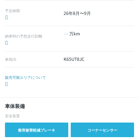
予定納期
26年8月〜9月
---
万km
納車時の予想走行距離
K65UT8JC
車両ID
販売可能エリアについて
車体装備
安全装置
衝突被害軽減ブレーキ
コーナーセンサー