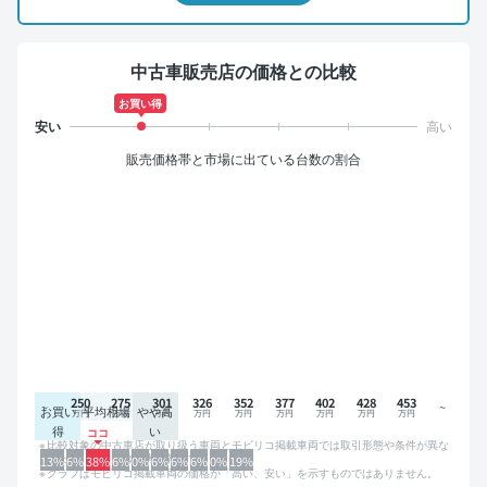
中古車販売店の価格との比較
お買い得
販売価格帯と市場に出ている台数の割合
250
275
301
326
352
377
402
428
453
お買い
平均相場
やや高
得
い
比較対象の中古車店が取り扱う車両とモビリコ掲載車両では取引形態や条件が異な
るため、グラフは参考情報です。
13%
6%
38%
6%
0%
6%
6%
6%
0%
19%
グラフはモビリコ掲載車両の価格が「高い、安い」を示すものではありません。