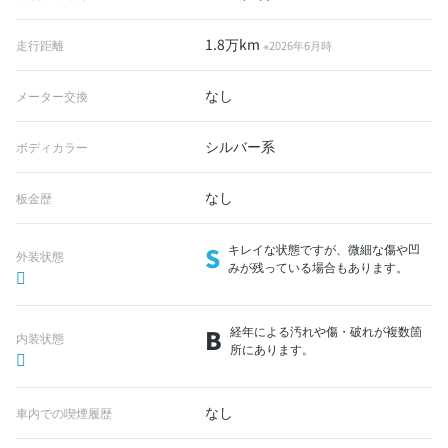
1.8万km
走行距離
※2026年6月時
なし
メーター交換
シルバー系
ボディカラー
なし
板金歴
S
キレイな状態ですが、微細な傷や凹
外装状態
みが残っている場合もあります。
B
経年による汚れや傷・破れが複数箇
内装状態
所にあります。
なし
車内での喫煙履歴