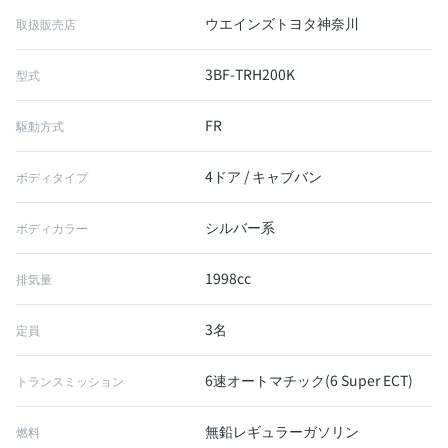
ウエインズトヨタ神奈川
取扱販売店
3BF-TRH200K
型式
FR
駆動方式
4ドア / キャブバン
ボディタイプ
シルバー系
ボディカラー
1998cc
排気量
3名
定員
6速オートマチック(6 Super ECT)
トランスミッション
無鉛レギュラーガソリン
燃料