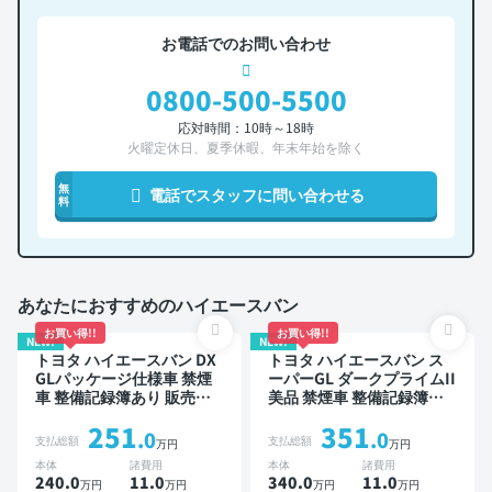
お電話でのお問い合わせ
0800-500-5500
応対時間：10時～18時
火曜定休日、夏季休暇、年末年始を除く
無
電話でスタッフに問い合わせる
料
あなたにおすすめのハイエースバン
お買い得!!
お買い得!!
NEW!
NEW!
トヨタ ハイエースバン DX
トヨタ ハイエースバン ス
GLパッケージ仕様車 禁煙
ーパーGL ダークプライムII
車 整備記録簿あり 販売店
美品 禁煙車 整備記録簿あ
オプションナビ TV デジタ
り
251
351
ルインナーミラー ワイヤレ
.0
.0
支払総額
支払総額
万円
万円
スキー ETC バックモニタ
本体
諸費用
本体
諸費用
ー 全方位カメラ 衝突軽減
240.0
11
.0
340.0
11
.0
万円
万円
万円
万円