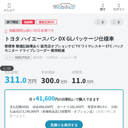
モビリコ
探す
ログイン
メニュー
6
0
終了間近
短納期
価格交渉OK
掲載期間は残り30日未満です
トヨタ ハイエースバン DX GLパッケージ仕様車
禁煙車 整備記録簿あり 販売店オプションナビ TV ワイヤレスキー ETC バック
モニター ドライブレコーダー 衝突軽減
K65UT8JC
2025年・1.8万km・シルバー系
車両ID
外装 左前
1
/
15
支払総額
本体価格
諸費用
311
.0
300
11
.0
.0
万円
万円
万円
41,600
月々
円の分割払いで購入できます
支払回数60回、 頭金468,600円、 ボーナス106,200円、 実質年率6.9％、 分割
払金合計3,146,066円（各種税金及び諸費用・オプション込）
※見積り時に変
更できます。
見積りを表示する