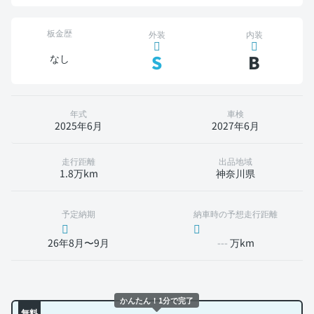
板金歴
外装
内装
S
B
なし
年式
車検
2025年6月
2027年6月
走行距離
出品地域
1.8万km
神奈川県
予定納期
納車時の予想走行距離
26年8月〜9月
---
万km
かんたん！1分で完了
無料