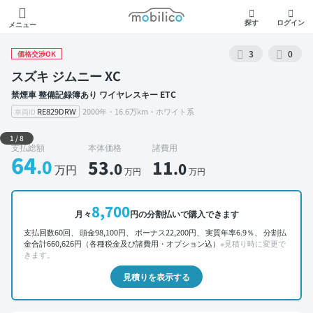
モビリコ
探す
ログイン
メニュー
3
0
価格交渉OK
スズキ ジムニー XC
禁煙車 整備記録簿あり ワイヤレスキー ETC
RE829DRW
2000年・16.6万km・ホワイト系
車両ID
外装 左前
1
/
8
支払総額
本体価格
諸費用
64
.0
53
11
.0
.0
万円
万円
万円
8,700
月々
円の分割払いで購入できます
支払回数60回、 頭金98,100円、 ボーナス22,200円、 実質年率6.9％、 分割払
金合計660,626円（各種税金及び諸費用・オプション込）
※見積り時に変更で
きます。
見積りを表示する