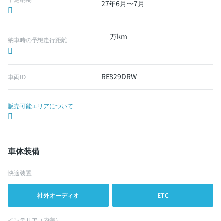
27年6月〜7月
---
万km
納車時の予想走行距離
RE829DRW
車両ID
販売可能エリアについて
車体装備
快適装置
社外オーディオ
ETC
インテリア（内装）