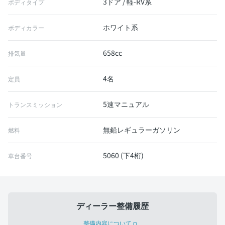
3ドア / 軽-RV系
ボディタイプ
ホワイト系
ボディカラー
658cc
排気量
4名
定員
5速マニュアル
トランスミッション
無鉛レギュラーガソリン
燃料
5060 (下4桁)
車台番号
ディーラー整備履歴
整備内容について