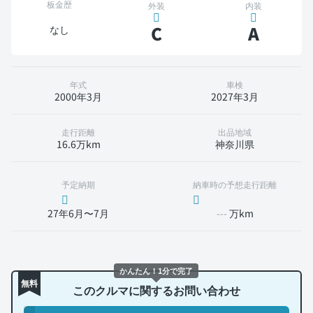
板金歴
外装
内装
C
A
なし
年式
車検
2000年3月
2027年3月
走行距離
出品地域
16.6万km
神奈川県
予定納期
納車時の予想走行距離
27年6月〜7月
---
万km
かんたん！1分で完了
無料
このクルマに関するお問い合わせ