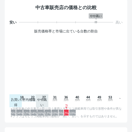
中古車販売店の価格との比較
やや高い
販売価格帯と市場に出ている台数の割合
18
22
27
31
36
40
44
49
53
お買い
平均相場
やや高
得
い
比較対象の中古車店が取り扱う車両とモビリコ掲載車両では取引形態や条件が異な
るため、グラフは参考情報です。
5%
14%
12%
14%
16%
12%
10%
5%
2%
10%
グラフはモビリコ掲載車両の価格が「高い、安い」を示すものではありません。