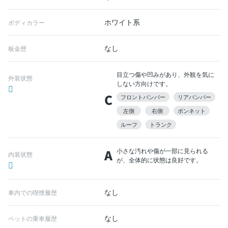
ホワイト系
ボディカラー
なし
板金歴
目立つ傷や凹みがあり、外観を気に
外装状態
しない方向けです。
C
フロントバンパー
リアバンパー
左側
右側
ボンネット
ルーフ
トランク
A
小さな汚れや傷が一部に見られる
内装状態
が、全体的に状態は良好です。
なし
車内での喫煙履歴
なし
ペットの乗車履歴