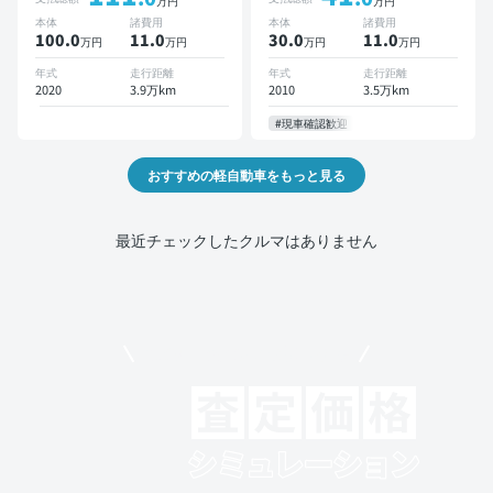
万円
万円
本体
諸費用
本体
諸費用
100.0
11
.0
30.0
11
.0
万円
万円
万円
万円
年式
走行距離
年式
走行距離
2020
3.9万km
2010
3.5万km
#現車確認歓迎
おすすめの軽自動車をもっと見る
最近チェックしたクルマはありません
モビリコでクルマを売りたい方