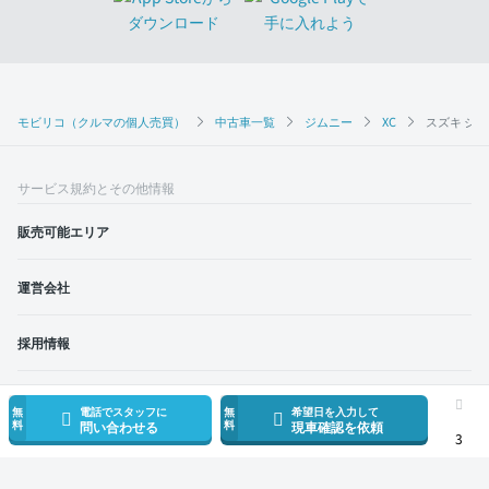
モビリコ（クルマの個人売買）
中古車一覧
ジムニー
XC
スズキ ジム
サービス規約とその他情報
販売可能エリア
運営会社
採用情報
モビリコ加盟会社
無
電話でスタッフに
無
希望日を入力して
料
料
問い合わせる
現車確認を依頼
3
利用規約