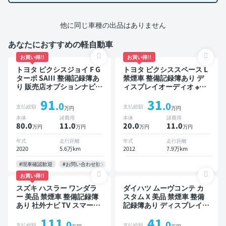
他に同じ車種の出品はありません
あなたにおすすめの軽自動車
お買い得!!
お買い得!!
トヨタ ピクシスジョイ F G
トヨタ ピクシススペース L
ターボ SAIII 整備記録簿あ
禁煙車 整備記録簿あり デ
り 販売店オプションナビ
ィスプレイオーディオ ※ナ
TV ワイヤレスキー スマー
ビキットあり TV ワイヤレ
91
31
トキー ETC バックモニタ
スキー ETC
.0
.0
支払総額
支払総額
万円
万円
ー ドライブレコーダー 衝
本体
諸費用
本体
諸費用
突軽減
80.0
11
.0
20.0
11
.0
万円
万円
万円
万円
年式
走行距離
年式
走行距離
2020
5.6万km
2012
7.9万km
#現車確認歓迎
#お問い合わせ歓迎
お買い得!!
スズキ ハスラー ワンダラ
ダイハツ ムーヴコンテ カ
ー 美品 禁煙車 整備記録簿
スタム X 美品 禁煙車 整備
あり 社外ナビ TV スマート
記録簿あり ディスプレイオ
キー ETC バックモニター
ーディオ スマートキー
111
41
ドライブレコーダー
ETC
.0
.0
支払総額
支払総額