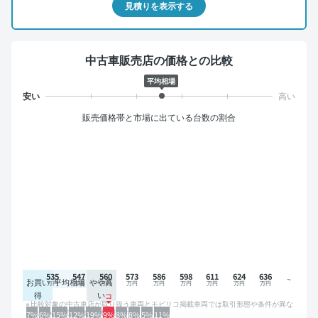
見積りを表示する
中古車販売店の価格との比較
平均相場
販売価格帯と市場に出ている台数の割合
535
547
560
573
586
598
611
624
636
お買い
平均相場
やや高
得
い
比較対象の中古車店が取り扱う車両とモビリコ掲載車両では取引形態や条件が異な
るため、グラフは参考情報です。
7%
6%
15%
12%
19%
9%
8%
8%
5%
11%