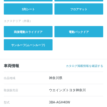
3列シート
フロアマット
エクステリア（外装）
両側電動スライドドア
電動バックドア
サンルーフ(ムーンルーフ)
車両情報
カタログ掲載情報を確認する
神奈川県
出品地域
ウエインズトヨタ神奈川
取扱販売店
3BA-AGH40W
型式