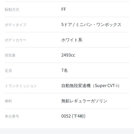
FF
駆動方式
5ドア / ミニバン・ワンボックス
ボディタイプ
ホワイト系
ボディカラー
2493cc
排気量
7名
定員
自動無段変速機（Super CVT-i）
トランスミッション
無鉛レギュラーガソリン
燃料
0052 (下4桁)
車台番号