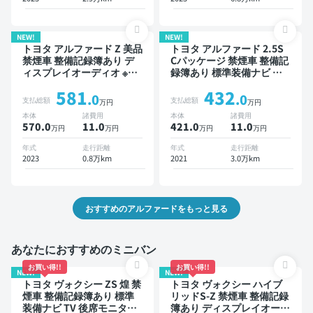
ダー 衝突軽減 両側電動ス
減 両側電動スライドドア 7
ライドドア 7人乗り
人乗り
NEW!
NEW!
トヨタ アルファード Z 美品
トヨタ アルファード 2.5S
禁煙車 整備記録簿あり デ
Cパッケージ 禁煙車 整備記
ィスプレイオーディオ ※ナ
録簿あり 標準装備ナビ 本
ビキットあり TV ブライン
革シート TV 後席モニター
581
432
ドスポットモニター デジタ
ブラインドスポットモニタ
.0
.0
支払総額
支払総額
万円
万円
ルインナーミラー オートク
ー デジタルインナーミラー
本体
諸費用
本体
諸費用
ルーズ スマートキー ETC
オートクルーズ 3列シート
570.0
11
.0
421.0
11
.0
万円
万円
万円
万円
電動バックドア バックモニ
ワイヤレスキー スマートキ
ター 全方位カメラ ドライ
ー ETC サンルーフ 電動バ
年式
走行距離
年式
走行距離
ブレコーダー 衝突軽減 両
ックドア バックモニター
2023
0.8万km
2021
3.0万km
側電動スライドドア 7人乗
ドライブレコーダー 社外ア
り
ルミ 衝突軽減 両側電動ス
ライドドア 7人乗り
おすすめのアルファードをもっと見る
あなたにおすすめのミニバン
お買い得!!
お買い得!!
NEW!
NEW!
トヨタ ヴォクシー ZS 煌 禁
トヨタ ヴォクシー ハイブ
煙車 整備記録簿あり 標準
リッドS-Z 禁煙車 整備記録
装備ナビ TV 後席モニター
簿あり ディスプレイオーデ