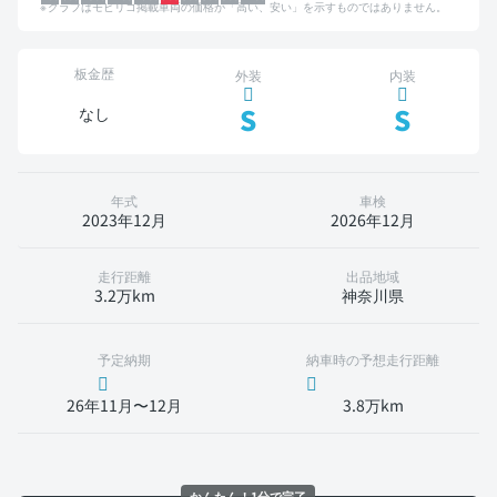
グラフはモビリコ掲載車両の価格が「高い、安い」を示すものではありません。
板金歴
外装
内装
S
S
なし
年式
車検
2023年12月
2026年12月
走行距離
出品地域
3.2万km
神奈川県
予定納期
納車時の予想走行距離
26年11月〜12月
3.8万km
かんたん！1分で完了