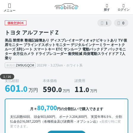
モビリコ
探す
ログイン
メニュー
1
0
価格交渉OK
トヨタ アルファード Z
美品 禁煙車 整備記録簿あり ディスプレイオーディオ ※ナビキットあり TV 後
席モニター ブラインドスポットモニター デジタルインナーミラー オートク
ルーズ 3列シート スマートキー ETC サンルーフ 電動バックドア バックモニ
ター 全方位カメラ ドライブレコーダー 衝突軽減 両側電動スライドドア 7人
乗り
ZM9UGQCM
2023年・3.2万km・ホワイト系
車両ID
外装 左前
1
/
16
支払総額
本体価格
諸費用
601
.0
590
11
.0
.0
万円
万円
万円
80,700
月々
円の分割払いで購入できます
支払回数60回、 頭金903,600円、 ボーナス204,800円、 実質年率6.9％、 分割
払金合計6,087,220円（各種税金及び諸費用・オプション込）
※見積り時に変
更できます。