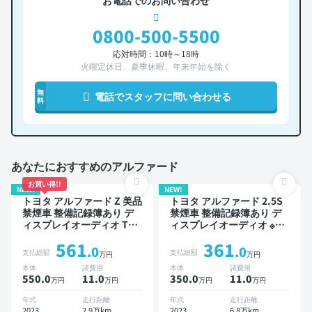
お電話でのお問い合わせ
0800-500-5500
応対時間：10時～18時
火曜定休日、夏季休暇、年末年始を除く
無
電話でスタッフに問い合わせる
料
あなたにおすすめのアルファード
お買い得!!
NEW!
NEW!
トヨタ アルファード Z 美品
トヨタ アルファード 2.5S
禁煙車 整備記録簿あり デ
禁煙車 整備記録簿あり デ
ィスプレイオーディオ TV
ィスプレイオーディオ ※ナ
後席モニター ブラインドス
ビキットあり TV 後席モニ
561
361
ポットモニター デジタルイ
ター ブラインドスポットモ
.0
.0
支払総額
支払総額
万円
万円
ンナーミラー オートクルー
ニター デジタルインナーミ
本体
諸費用
本体
諸費用
ズ 3列シート スマートキー
ラー オートクルーズ 3列シ
550.0
11
.0
350.0
11
.0
万円
万円
万円
万円
ETC サンルーフ 電動バッ
ート スマートキー ETC サ
クドア バックモニター 全
ンルーフ バックモニター
年式
走行距離
年式
走行距離
方位カメラ ドライブレコー
ドライブレコーダー 衝突軽
2023
2.9万km
2023
6.8万km