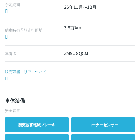
予定納期
26年11月〜12月
3.8万km
納車時の予想走行距離
ZM9UGQCM
車両ID
販売可能エリアについて
車体装備
安全装置
衝突被害軽減ブレーキ
コーナーセンサー