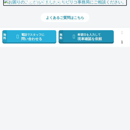
0800-500-5500
よくあるご質問はこちら
無
電話でスタッフに
無
希望日を入力して
料
料
問い合わせる
現車確認を依頼
1
スマホで新着情報を見逃さない
公式アプリを無料ダウンロード
モビリコ（クルマの個人売買）
中古車一覧
アルファード
Z
トヨタ 
サービス規約とその他情報