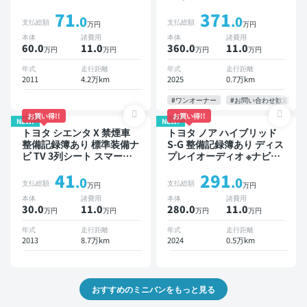
3列シート ETC バックモニ
ィオ TV 後席モニター ブラ
71
371
ター 両側電動スライドドア
インドスポットモニター デ
.0
.0
支払総額
支払総額
万円
万円
8人乗り
ジタルインナーミラー オー
本体
諸費用
本体
諸費用
トクルーズ 3列シート スマ
60.0
11
.0
360.0
11
.0
万円
万円
万円
万円
ートキー ETC 電動バック
ドア バックモニター 全方
年式
走行距離
年式
走行距離
位カメラ ドライブレコーダ
2011
4.2万km
2025
0.7万km
ー 衝突軽減 両側電動スラ
イドドア 7人乗り
#ワンオーナー
#お問い合わせ歓迎
お買い得!!
お買い得!!
NEW!
NEW!
トヨタ シエンタ X 禁煙車
トヨタ ノア ハイブリッド
整備記録簿あり 標準装備ナ
S-G 整備記録簿あり ディス
ビ TV 3列シート スマート
プレイオーディオ ※ナビキ
キー バックモニター 7人乗
ットあり TV オートクルー
41
291
り
ズ 3列シート スマートキー
.0
.0
支払総額
支払総額
万円
万円
バックモニター ドライブレ
本体
諸費用
本体
諸費用
コーダー 衝突軽減 7人乗り
30.0
11
.0
280.0
11
.0
万円
万円
万円
万円
年式
走行距離
年式
走行距離
2013
8.7万km
2024
0.5万km
おすすめのミニバンをもっと見る