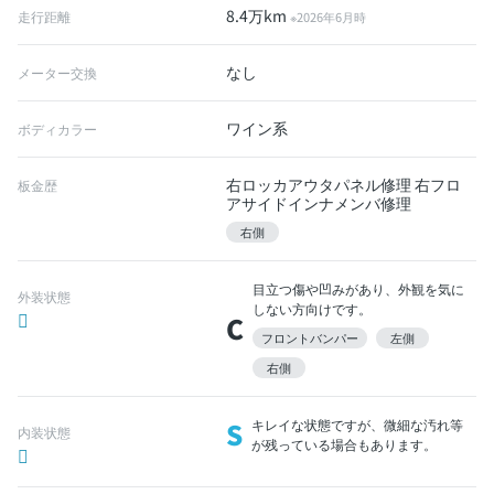
8.4万km
走行距離
※2026年6月時
なし
メーター交換
ワイン系
ボディカラー
右ロッカアウタパネル修理 右フロ
板金歴
アサイドインナメンバ修理
右側
目立つ傷や凹みがあり、外観を気に
外装状態
しない方向けです。
C
フロントバンパー
左側
右側
S
キレイな状態ですが、微細な汚れ等
内装状態
が残っている場合もあります。