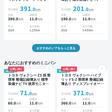
ビキットあり TV 後席モニ
席モニター 3列シート スマ
391
201
ター オートクルーズ 3列シ
ートキー ETC バックモニ
.0
.0
支払総額
支払総額
万円
万円
ート スマートキー ETC バ
ター ドライブレコーダー
本体
諸費用
本体
諸費用
ックモニター ドライブレコ
衝突軽減 両側電動スライド
380.0
11
.0
190.0
11
.0
万円
万円
万円
万円
ーダー 衝突軽減 7人乗り
ドア 8人乗り
年式
走行距離
年式
走行距離
2024
1.2万km
2018
5.4万km
おすすめのノアをもっと見る
あなたにおすすめのミニバン
お買い得!!
お買い得!!
NEW!
NEW!
トヨタ ヴォクシー ZS 煌 禁
トヨタ ヴォクシー ハイブ
煙車 整備記録簿あり 標準
リッドS-Z 禁煙車 整備記録
装備ナビ TV 後席モニター
簿あり ディスプレイオーデ
3列シート ETC バックモニ
ィオ TV 後席モニター ブラ
71
371
ター 両側電動スライドドア
インドスポットモニター デ
.0
.0
支払総額
支払総額
万円
万円
8人乗り
ジタルインナーミラー オー
本体
諸費用
本体
諸費用
トクルーズ 3列シート スマ
60.0
11
.0
360.0
11
.0
万円
万円
万円
万円
ートキー ETC 電動バック
ドア バックモニター 全方
年式
走行距離
年式
走行距離