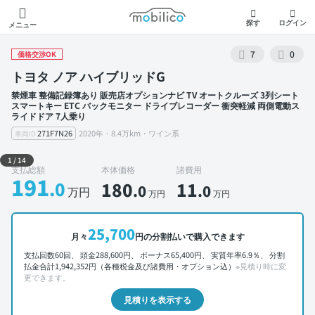
モビリコ
探す
ログイン
メニュー
7
0
価格交渉OK
トヨタ ノア ハイブリッドG
禁煙車 整備記録簿あり 販売店オプションナビ TV オートクルーズ 3列シート
スマートキー ETC バックモニター ドライブレコーダー 衝突軽減 両側電動ス
ライドドア 7人乗り
271F7N26
2020年・8.4万km・ワイン系
車両ID
外装 左前
1
/
14
支払総額
本体価格
諸費用
191
.0
180
11
.0
.0
万円
万円
万円
25,700
月々
円の分割払いで購入できます
支払回数60回、 頭金288,600円、 ボーナス65,400円、 実質年率6.9％、 分割
払金合計1,942,352円（各種税金及び諸費用・オプション込）
※見積り時に変
更できます。
見積りを表示する