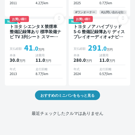
位カメラ ドライブレコーダ
2011
4.2万km
2025
0.7万km
ー 衝突軽減 両側電動スラ
イドドア 7人乗り
#ワンオーナー
#お問い合わせ歓迎
お買い得!!
お買い得!!
NEW!
NEW!
トヨタ シエンタ X 禁煙車
トヨタ ノア ハイブリッド
整備記録簿あり 標準装備ナ
S-G 整備記録簿あり ディス
ビ TV 3列シート スマート
プレイオーディオ ※ナビキ
キー バックモニター 7人乗
ットあり TV オートクルー
41
291
り
ズ 3列シート スマートキー
.0
.0
支払総額
支払総額
万円
万円
バックモニター ドライブレ
本体
諸費用
本体
諸費用
コーダー 衝突軽減 7人乗り
30.0
11
.0
280.0
11
.0
万円
万円
万円
万円
年式
走行距離
年式
走行距離
2013
8.7万km
2024
0.5万km
おすすめのミニバンをもっと見る
最近チェックしたクルマはありません