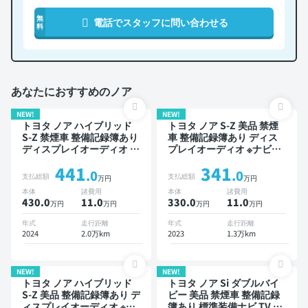
無
電話でスタッフに問い合わせる
料
あなたにおすすめのノア
NEW!
NEW!
トヨタ ノア ハイブリッド
トヨタ ノア S-Z 美品 禁煙
S-Z 禁煙車 整備記録簿あり
車 整備記録簿あり ディス
ディスプレイオーディオ ※
プレイオーディオ ※ナビキ
ナビキットあり TV 後席モ
ットあり TV ブラインドス
441
341
ニター ブラインドスポット
ポットモニター オートクル
.0
.0
支払総額
支払総額
万円
万円
モニター デジタルインナー
ーズ 3列シート スマートキ
本体
諸費用
本体
諸費用
ミラー オートクルーズ 3列
ー ETC バックモニター ド
430.0
11
.0
330.0
11
.0
万円
万円
万円
万円
シート スマートキー ETC
ライブレコーダー 衝突軽減
バックモニター 全方位カメ
両側電動スライドドア 7人
年式
走行距離
年式
走行距離
ラ ドライブレコーダー 衝
乗り
2024
2.0万km
2023
1.3万km
突軽減 両側電動スライドド
ア 7人乗り
NEW!
NEW!
トヨタ ノア ハイブリッド
トヨタ ノア Si ダブルバイ
S-Z 美品 整備記録簿あり デ
ビー 美品 禁煙車 整備記録
ィスプレイオーディオ ※ナ
簿あり 標準装備ナビ TV 後