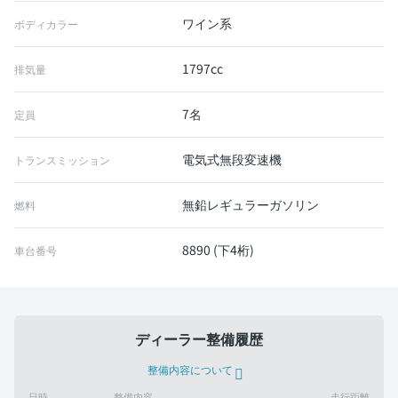
ワイン系
ボディカラー
1797cc
排気量
7名
定員
電気式無段変速機
トランスミッション
無鉛レギュラーガソリン
燃料
8890 (下4桁)
車台番号
ディーラー整備履歴
整備内容について
日時
整備内容
走行距離