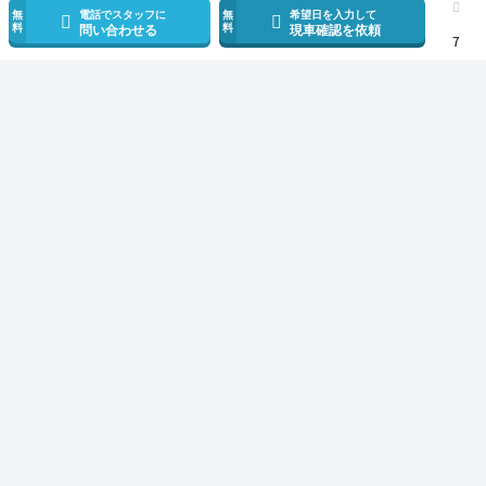
無
電話でスタッフに
無
希望日を入力して
料
料
問い合わせる
現車確認を依頼
7
スマホで新着情報を見逃さない
公式アプリを無料ダウンロード
モビリコ（クルマの個人売買）
中古車一覧
ノア
ハイブリッドG
トヨ
サービス規約とその他情報
販売可能エリア
運営会社