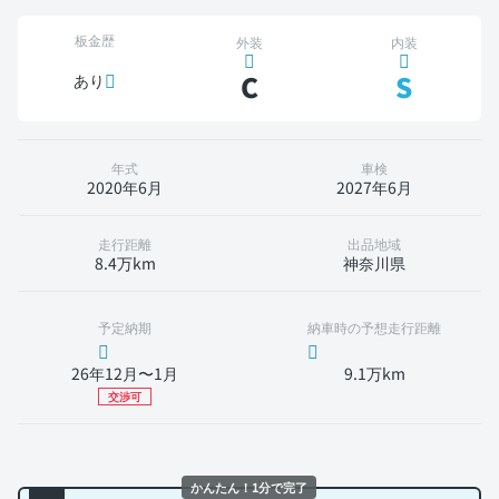
板金歴
外装
内装
C
S
あり
年式
車検
2020年6月
2027年6月
走行距離
出品地域
8.4万km
神奈川県
予定納期
納車時の予想走行距離
26年12月〜1月
9.1万km
交渉可
かんたん！1分で完了