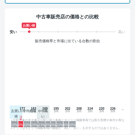
中古車販売店の価格との比較
お買い得
販売価格帯と市場に出ている台数の割合
177
183
189
195
202
208
214
220
226
お買い
平均相場
やや高
得
い
比較対象の中古車店が取り扱う車両とモビリコ掲載車両では取引形態や条件が異な
るため、グラフは参考情報です。
10%
0%
10%
23%
13%
3%
3%
23%
6%
10%
グラフはモビリコ掲載車両の価格が「高い、安い」を示すものではありません。