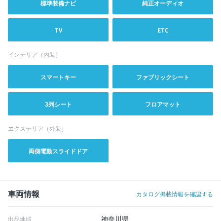
標準装備ナビ
純正オーディオ
TV
ETC
インテリア（内装）
スマートキー
ファブリックシート
3列シート
フロアマット
エクステリア（外装）
両側電動スライドドア
車両情報
カタログ掲載情報を確認する
神奈川県
出品地域