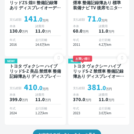
リッドZS 煌II 整備記録簿
煙車 整備記録簿あり 標準
あり ディスプレイオーディ
装備ナビ TV 後席モニター
オ TV 後席モニター スマー
3列シート ETC バックモニ
141
71
トキー バックモニター ド
ター 両側電動スライドドア
.0
.0
支払総額
支払総額
万円
万円
ライブレコーダー 7人乗り
8人乗り
本体
諸費用
本体
諸費用
130.0
11
.0
60.0
11
.0
万円
万円
万円
万円
年式
走行距離
年式
走行距離
2016
14.6万km
2011
4.2万km
お買い得!!
NEW!
NEW!
トヨタ ヴォクシー ハイブ
トヨタ ヴォクシー ハイブ
リッドS-Z 美品 禁煙車 整備
リッドS-Z 禁煙車 整備記録
記録簿あり ディスプレイオ
簿あり ディスプレイオーデ
ーディオ ※ナビキットあり
ィオ ※ナビキットあり TV
410
381
TV 後席モニター ブライン
後席モニター オートクルー
.0
.0
支払総額
支払総額
万円
万円
ドスポットモニター デジタ
ズ 3列シート スマートキー
本体
諸費用
本体
諸費用
ルインナーミラー オートク
ETC 電動バックドア バッ
399.0
11
.0
370.0
11
.0
万円
万円
万円
万円
ルーズ 3列シート スマート
クモニター ドライブレコー
キー ETC 電動バックドア
ダー 衝突軽減 両側電動ス
年式
走行距離
年式
走行距離
バックモニター 全方位カメ
ライドドア 7人乗り
2024
1.2万km
2023
3.0万km
ラ ドライブレコーダー 衝
突軽減 両側電動スライドド
ア 7人乗り