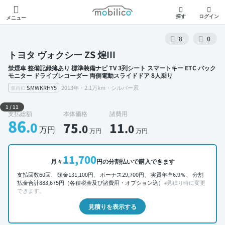
モビリコ
探す
ログイン
メニュー
8
0
トヨタ ヴォクシー ZS 煌III
禁煙車 整備記録簿あり 標準装備ナビ TV 3列シート スマートキー ETC バック
モニター ドライブレコーダー 両側電動スライドドア 8人乗り
SMWKRHY5
2013年・2.1万km・シルバー系
車両ID
外装 左前
1
/
11
支払総額
本体価格
諸費用
86
.0
75
11
.0
.0
万円
万円
万円
11,700
月々
円の分割払いで購入できます
支払回数60回、 頭金131,100円、 ボーナス29,700円、 実質年率6.9％、 分割
払金合計883,675円（各種税金及び諸費用・オプション込）
※見積り時に変更
できます。
見積りを表示する