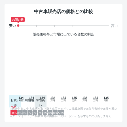
中古車販売店の価格との比較
お買い得
販売価格帯と市場に出ている台数の割合
134
134
134
134
135
135
135
135
135
お買い
平均相場
やや高
得
い
比較対象の中古車店が取り扱う車両とモビリコ掲載車両では取引形態や条件が異な
るため、グラフは参考情報です。
50%
0%
0%
0%
0%
0%
0%
0%
0%
50%
グラフはモビリコ掲載車両の価格が「高い、安い」を示すものではありません。