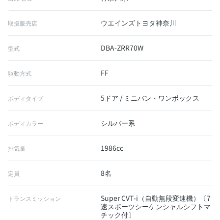
ウエインズトヨタ神奈川
取扱販売店
DBA-ZRR70W
型式
FF
駆動方式
5ドア / ミニバン・ワンボックス
ボディタイプ
シルバー系
ボディカラー
1986cc
排気量
8名
定員
Super CVT-i（自動無段変速機）〔7
トランスミッション
速スポーツシーケンシャルシフトマ
チック付〕