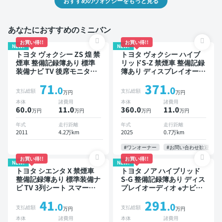
おすすめのヴォクシーをもっと見る
あなたにおすすめのミニバン
お買い得!!
お買い得!!
NEW!
NEW!
トヨタ ヴォクシー ZS 煌 禁
トヨタ ヴォクシー ハイブ
煙車 整備記録簿あり 標準
リッドS-Z 禁煙車 整備記録
装備ナビ TV 後席モニター
簿あり ディスプレイオーデ
3列シート ETC バックモニ
ィオ TV 後席モニター ブラ
71
371
ター 両側電動スライドドア
インドスポットモニター デ
.0
.0
支払総額
支払総額
万円
万円
8人乗り
ジタルインナーミラー オー
本体
諸費用
本体
諸費用
トクルーズ 3列シート スマ
60.0
11
.0
360.0
11
.0
万円
万円
万円
万円
ートキー ETC 電動バック
ドア バックモニター 全方
年式
走行距離
年式
走行距離
位カメラ ドライブレコーダ
2011
4.2万km
2025
0.7万km
ー 衝突軽減 両側電動スラ
イドドア 7人乗り
#ワンオーナー
#お問い合わせ歓迎
お買い得!!
お買い得!!
NEW!
NEW!
トヨタ シエンタ X 禁煙車
トヨタ ノア ハイブリッド
整備記録簿あり 標準装備ナ
S-G 整備記録簿あり ディス
ビ TV 3列シート スマート
プレイオーディオ ※ナビキ
キー バックモニター 7人乗
ットあり TV オートクルー
41
291
り
ズ 3列シート スマートキー
.0
.0
支払総額
支払総額
万円
万円
バックモニター ドライブレ
本体
諸費用
本体
諸費用
コーダー 衝突軽減 7人乗り