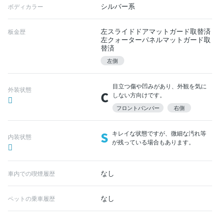
シルバー系
ボディカラー
左スライドドアマットガード取替済
板金歴
左クォーターパネルマットガード取
替済
左側
目立つ傷や凹みがあり、外観を気に
外装状態
C
しない方向けです。
フロントバンパー
右側
S
キレイな状態ですが、微細な汚れ等
内装状態
が残っている場合もあります。
なし
車内での喫煙履歴
なし
ペットの乗車履歴