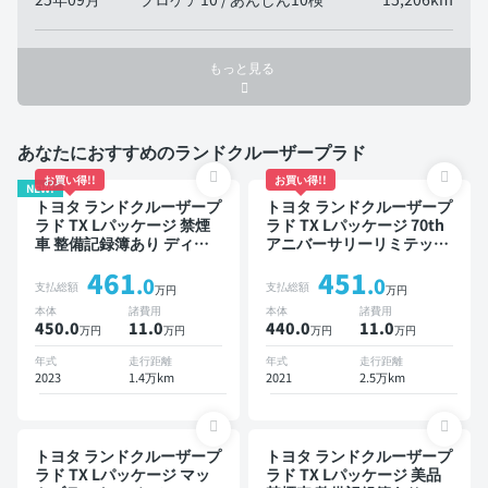
もっと見る
あなたにおすすめのランドクルーザープラド
お買い得!!
お買い得!!
NEW!
トヨタ ランドクルーザープ
トヨタ ランドクルーザープ
ラド TX Lパッケージ 禁煙
ラド TX Lパッケージ 70th
車 整備記録簿あり ディス
アニバーサリーリミテッド
プレイオーディオ ※ナビキ
禁煙車 整備記録簿あり デ
461
451
ットあり 本革シート TV ブ
ィスプレイオーディオ ※ナ
.0
.0
支払総額
支払総額
万円
万円
ラインドスポットモニター
ビキットあり 本革シート
本体
諸費用
本体
諸費用
オートクルーズ 3列シート
TV ブラインドスポットモ
450.0
11
.0
440.0
11
.0
万円
万円
万円
万円
スマートキー ETC サンル
ニター オートクルーズ ス
ーフ バックモニター ドラ
マートキー ETC サンルー
年式
走行距離
年式
走行距離
イブレコーダー 衝突軽減 7
フ バックモニター 全方位
2023
1.4万km
2021
2.5万km
人乗り
カメラ ドライブレコーダー
衝突軽減
トヨタ ランドクルーザープ
トヨタ ランドクルーザープ
ラド TX Lパッケージ マッ
ラド TX Lパッケージ 美品