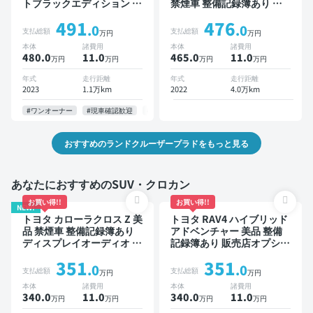
トブラックエディション 禁
禁煙車 整備記録簿あり デ
煙車 整備記録簿あり ディ
ィスプレイオーディオ ※ナ
491
476
スプレイオーディオ ※ナビ
ビキットあり 本革シート
.0
.0
支払総額
支払総額
万円
万円
キットあり 本革シート ブ
TV ブラインドスポットモ
本体
諸費用
本体
諸費用
ラインドスポットモニター
ニター オートクルーズ 3列
480.0
11
.0
465.0
11
.0
万円
万円
万円
万円
オートクルーズ 3列シート
シート スマートキー ETC
スマートキー ETC サンル
サンルーフ バックモニター
年式
走行距離
年式
走行距離
ーフ バックモニター 全方
全方位カメラ ドライブレコ
2023
1.1万km
2022
4.0万km
位カメラ 衝突軽減 7人乗り
ーダー 社外アルミ 衝突軽
減 7人乗り
#ワンオーナー
#現車確認歓迎
#お問い合わせ歓迎
#納期応相談
おすすめのランドクルーザープラドをもっと見る
あなたにおすすめのSUV・クロカン
お買い得!!
お買い得!!
NEW!
トヨタ カローラクロス Z 美
トヨタ RAV4 ハイブリッド
品 禁煙車 整備記録簿あり
アドベンチャー 美品 整備
ディスプレイオーディオ ※
記録簿あり 販売店オプショ
ナビキットあり ブラインド
ンナビ TV ブラインドスポ
351
351
スポットモニター オートク
ットモニター デジタルイン
.0
.0
支払総額
支払総額
万円
万円
ルーズ スマートキー ETC
ナーミラー オートクルーズ
本体
諸費用
本体
諸費用
電動バックドア バックモニ
スマートキー ETC バック
340.0
11
.0
340.0
11
.0
万円
万円
万円
万円
ター 全方位カメラ ドライ
モニター ドライブレコーダ