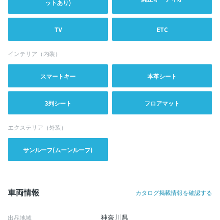
ットあり)
TV
ETC
インテリア（内装）
スマートキー
本革シート
3列シート
フロアマット
エクステリア（外装）
サンルーフ(ムーンルーフ)
車両情報
カタログ掲載情報を確認する
神奈川県
出品地域