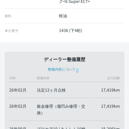
ク<6 Super ECT>
軽油
燃料
1436 (下4桁)
車台番号
ディーラー整備履歴
整備内容について
日時
整備内容
走行距離
26年02月
法定12ヶ月点検
17,419km
26年02月
板金修理（傷凹み修理・交
17,419km
換）
25年09月
プロケア10 / あんしん10検
15,206km