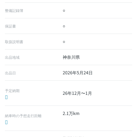
○
整備記録簿
○
保証書
○
取扱説明書
神奈川県
出品地域
2026年5月24日
出品日
予定納期
26年12月〜1月
2.1万km
納車時の予想走行距離