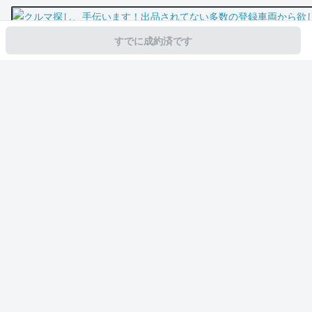
すでに成約済です
スマホで新着情報を見逃さない
公式アプリを無料ダウンロード
モビリコ（クルマの個人売買）
中古車一覧
ランドクルーザープラド
TX
サービス規約とその他情報
販売可能エリア
運営会社