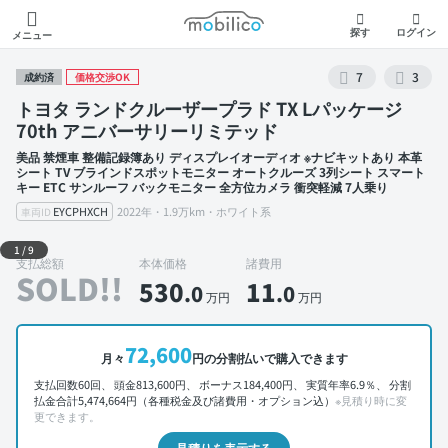
モビリコ
探す
ログイン
メニュー
7
3
成約済
価格交渉OK
トヨタ ランドクルーザープラド TX Lパッケージ
70th アニバーサリーリミテッド
美品 禁煙車 整備記録簿あり ディスプレイオーディオ ※ナビキットあり 本革
シート TV ブラインドスポットモニター オートクルーズ 3列シート スマート
キー ETC サンルーフ バックモニター 全方位カメラ 衝突軽減 7人乗り
EYCPHXCH
2022年・1.9万km・ホワイト系
車両ID
外装 左前
1
/
9
支払総額
本体価格
諸費用
SOLD!!
530
11
.0
.0
万円
万円
72,600
月々
円の分割払いで購入できます
支払回数60回、 頭金813,600円、 ボーナス184,400円、 実質年率6.9％、 分割
払金合計5,474,664円（各種税金及び諸費用・オプション込）
※見積り時に変
更できます。
見積りを表示する