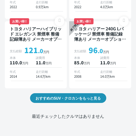
ブレコーダー 衝突軽減
ー 衝突軽減
年式
走行距離
年式
走行距離
2022
0.9万km
2022
4.0万km
お買い得!!
お買い得!!
終了間近
トヨタ ハリアーハイブリッ
トヨタ ハリアー 240G Lパ
ド エレガンス 禁煙車 整備
ッケージ 禁煙車 整備記録
記録簿あり メーカーオプシ
簿あり メーカーオプション
ョンナビ TV スマートキー
ナビ TV ワイヤレスキー
121
96
ETC バックモニター ドラ
ETC サンルーフ バックモ
.0
.0
支払総額
支払総額
万円
万円
イブレコーダー
ニター ドライブレコーダー
本体
諸費用
本体
諸費用
110.0
11
.0
85.0
11
.0
万円
万円
万円
万円
年式
走行距離
年式
走行距離
2014
14.6万km
2008
14.0万km
おすすめのSUV・クロカンをもっと見る
最近チェックしたクルマはありません