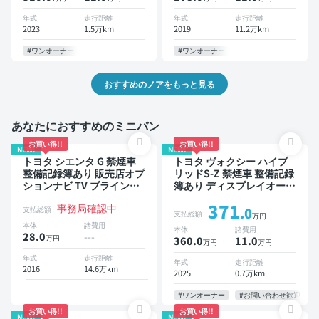
7人乗り
ター 衝突軽減 両側電動ス
ライドドア 7人乗り
年式
走行距離
年式
走行距離
2023
1.5万km
2019
11.2万km
#ワンオーナー
#ワンオーナー
おすすめのノアをもっと見る
あなたにおすすめのミニバン
お買い得!!
お買い得!!
NEW!
NEW!
トヨタ シエンタ G 禁煙車
トヨタ ヴォクシー ハイブ
整備記録簿あり 販売店オプ
リッドS-Z 禁煙車 整備記録
ションナビ TV ブラインド
簿あり ディスプレイオーデ
スポットモニター 3列シー
ィオ TV 後席モニター ブラ
371
事務局確認中
ト スマートキー バックモ
インドスポットモニター デ
支払総額
.0
支払総額
万円
ニター ドライブレコーダー
ジタルインナーミラー オー
本体
諸費用
本体
諸費用
衝突軽減 両側電動スライド
トクルーズ 3列シート スマ
28.0
---
万円
360.0
11
.0
万円
万円
ドア 7人乗り
ートキー ETC 電動バック
ドア バックモニター 全方
年式
走行距離
年式
走行距離
2016
14.6万km
位カメラ ドライブレコーダ
2025
0.7万km
ー 衝突軽減 両側電動スラ
イドドア 7人乗り
#ワンオーナー
#お問い合わせ歓迎
お買い得!!
お買い得!!
NEW!
NEW!