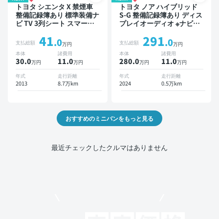
トヨタ シエンタ X 禁煙車
トヨタ ノア ハイブリッド
整備記録簿あり 標準装備ナ
S-G 整備記録簿あり ディス
ビ TV 3列シート スマート
プレイオーディオ ※ナビキ
キー バックモニター 7人乗
ットあり TV オートクルー
41
291
り
ズ 3列シート スマートキー
.0
.0
支払総額
支払総額
万円
万円
バックモニター ドライブレ
本体
諸費用
本体
諸費用
コーダー 衝突軽減 7人乗り
30.0
11
.0
280.0
11
.0
万円
万円
万円
万円
年式
走行距離
年式
走行距離
2013
8.7万km
2024
0.5万km
おすすめのミニバンをもっと見る
最近チェックしたクルマはありません
モビリコでクルマを売りたい方