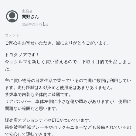
出品者
関野さん
1
出品中の車両
台
コメント
ご関心をお寄せいただき、誠にありがとうございます。
トヨタ ノアです！
今回クルマを新しく買い替えるので、下取り目的で出品しまし
た。
主に買い物等の日常生活で乗っているので週に数回は利用してい
ます。走行距離は2.8万kmと使用感はあまりありません。
禁煙車で内装も全体的に綺麗です。
リアバンパー、車体左側に小さな傷や凹みがありますが、使用に
問題ない範囲だと思います。
販売店オプションナビやETCがついています。
衝突被害軽減ブレーキやバックモニターなども装備されているの
で安心して運転できます。