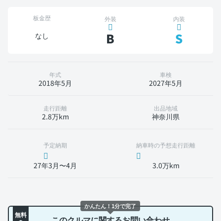
板金歴
外装
内装
B
S
なし
年式
車検
2018年5月
2027年5月
走行距離
出品地域
2.8万km
神奈川県
予定納期
納車時の予想走行距離
27年3月〜4月
3.0万km
かんたん！1分で完了
無料
このクルマに関するお問い合わせ