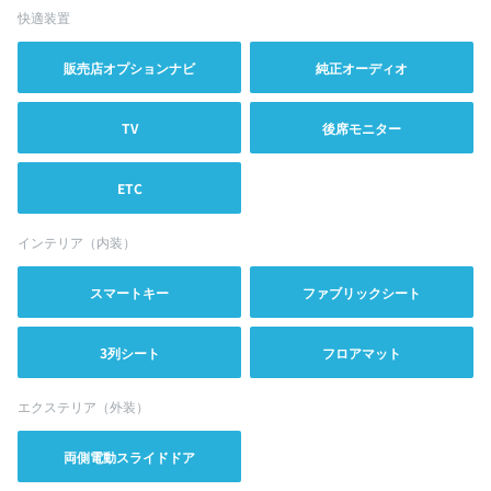
快適装置
販売店オプションナビ
純正オーディオ
TV
後席モニター
ETC
インテリア（内装）
スマートキー
ファブリックシート
3列シート
フロアマット
エクステリア（外装）
両側電動スライドドア