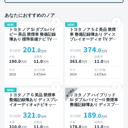
あなたにおすすめのノア
NEW!
NEW!
トヨタ ノア Si ダブルバイ
トヨタ ノア S-Z 美品 禁煙
ビー 美品 禁煙車 整備記録
車 整備記録簿あり ディス
簿あり 標準装備ナビ TV 後
プレイオーディオ TV デジ
席モニター 3列シート スマ
タルインナーミラー オート
201
374
ートキー ETC バックモニ
クルーズ 3列シート スマー
.0
.0
支払総額
支払総額
万円
万円
ター ドライブレコーダー
トキー ETC バックモニタ
本体
諸費用
本体
諸費用
衝突軽減 両側電動スライド
ー ドライブレコーダー 衝
190.0
11
.0
363.0
11
.0
万円
万円
万円
万円
ドア 8人乗り
突軽減 両側電動スライドド
ア 7人乗り
年式
走行距離
年式
走行距離
2018
5.4万km
2024
2.6万km
NEW!
終了間近
トヨタ ノア G 美品 禁煙車
トヨタ ノア ハイブリッド
整備記録簿あり ディスプレ
Si ダブルバイビーII 禁煙車
イオーディオ ※ナビキット
整備記録簿あり ディスプレ
あり TV オートクルーズ 3
イオーディオ ※ナビキット
321
189
列シート スマートキー
あり TV 後席モニター オー
.0
.0
支払総額
支払総額
万円
万円
ETC バックモニター 衝突
トクルーズ 3列シート スマ
本体
諸費用
本体
諸費用
軽減 片側電動スライドドア
ートキー ETC バックモニ
310.0
11
.0
178.0
11
.0
万円
万円
万円
万円