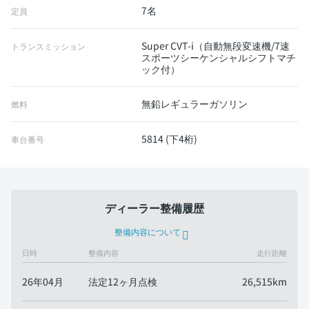
7名
定員
Super CVT-i（自動無段変速機/7速
トランスミッション
スポーツシーケンシャルシフトマチ
ック付）
無鉛レギュラーガソリン
燃料
5814 (下4桁)
車台番号
ディーラー整備履歴
整備内容について
日時
整備内容
走行距離
26年04月
法定12ヶ月点検
26,515km