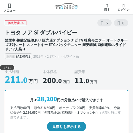
モビリコ
探す
ログイン
メニュー
6
0
価格交渉OK
トヨタ ノア Si ダブルバイビー
禁煙車 整備記録簿あり 販売店オプションナビ TV 後席モニター オートクルー
ズ 3列シート スマートキー ETC バックモニター 衝突軽減 両側電動スライド
ドア 7人乗り
9A1X0V3Z
2018年・2.8万km・ホワイト系
車両ID
外装 左前
1
/
11
支払総額
本体価格
諸費用
211
.0
200
11
.0
.0
万円
万円
万円
28,200
月々
円の分割払いで購入できます
支払回数60回、 頭金318,600円、 ボーナス72,200円、 実質年率6.9％、 分割
払金合計2,136,660円（各種税金及び諸費用・オプション込）
※見積り時に変
更できます。
見積りを表示する