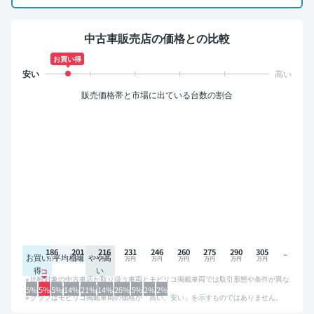
中古車販売店の価格との比較
お買い得
販売価格帯と市場に出ている台数の割合
186
201
216
231
246
260
275
290
305
お買い
平均相場
やや高
得
い
比較対象の中古車店が取り扱う車両とモビリコ掲載車両では取引形態や条件が異な
るため、グラフは参考情報です。
5%
5%
5%
14%
21%
14%
26%
5%
2%
2%
グラフはモビリコ掲載車両の価格が「高い、安い」を示すものではありません。