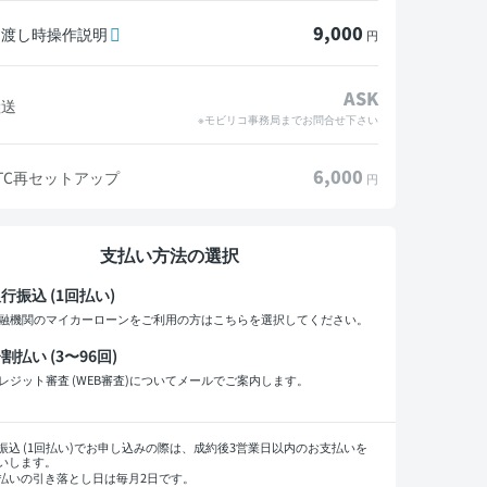
9,000
引渡し時操作説明
円
ASK
陸送
※モビリコ事務局までお問合せ下さい
6,000
TC再セットアップ
円
支払い方法の選択
行振込 (1回払い)
融機関のマイカーローンをご利用の方はこちらを選択してください。
割払い (3〜96回)
レジット審査 (WEB審査)についてメールでご案内します。
払い回数
振込 (1回払い)でお申し込みの際は、成約後3営業日以内のお支払いを
いします。
払いの引き落とし日は毎月2日です。