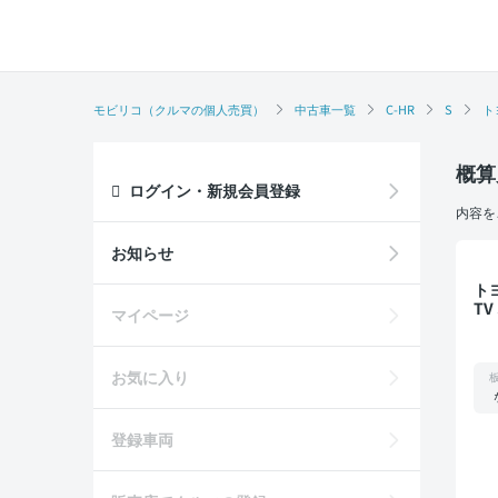
モビリコ（クルマの個人売買）
中古車一覧
C-HR
S
ト
概算
ログイン・新規会員登録
内容を
お知らせ
トヨタ C-
T
マイページ
お気に入り
登録車両