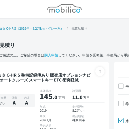
モビリコ
ヨタ C-HR S（2019年・8.2万km・グレー系）
概算見積り
見積り
ご確認の上、ご希望の場合は
購入申請
してください。申請を受領後、事務局から手
HR S 整備記録簿あり 販売店オプションナビ
V オートクルーズ スマートキー ETC 衝突軽減
本体価格
諸費用
145
.0
11
.0
万円
万円
板金歴
外装
内装
A
A
なし
年式
走行距離
2019
8.2万km
車検
出品地域
28年1月
神奈川県
予定納期