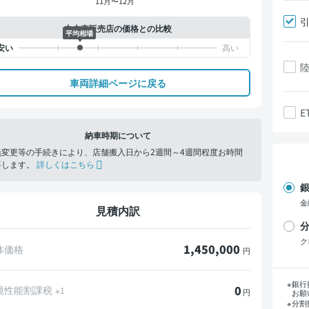
11月〜12月
中古車販売店の価格との比較
平均相場
車両詳細ページに戻る
E
納車時期について
義変更等の手続きにより、店舗搬入日から2週間～4週間程度お時間
要します。
詳しくはこちら
銀
金
見積内訳
分
ク
1,450,000
体価格
円
支
銀行
0
境性能割課税
※1
円
お願
分割