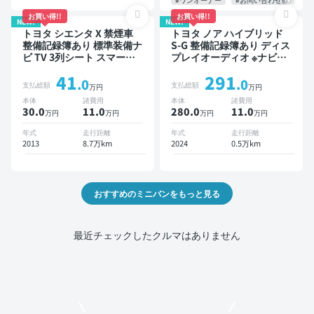
お買い得!!
お買い得!!
NEW!
NEW!
トヨタ シエンタ X 禁煙車
トヨタ ノア ハイブリッド
整備記録簿あり 標準装備ナ
S-G 整備記録簿あり ディス
ビ TV 3列シート スマート
プレイオーディオ ※ナビキ
キー バックモニター 7人乗
ットあり TV オートクルー
41
291
り
ズ 3列シート スマートキー
.0
.0
支払総額
支払総額
万円
万円
バックモニター ドライブレ
本体
諸費用
本体
諸費用
コーダー 衝突軽減 7人乗り
30.0
11
.0
280.0
11
.0
万円
万円
万円
万円
年式
走行距離
年式
走行距離
2013
8.7万km
2024
0.5万km
おすすめのミニバンをもっと見る
最近チェックしたクルマはありません
モビリコでクルマを売りたい方