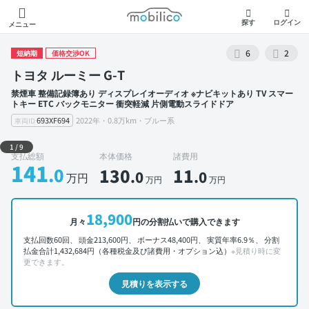
モビリコ
探す
ログイン
メニュー
6
2
短納期
価格交渉OK
トヨタ ルーミー G-T
禁煙車 整備記録簿あり ディスプレイオーディオ ※ナビキットあり TV スマー
トキー ETC バックモニター 衝突軽減 片側電動スライドドア
693XF694
2022年・0.8万km・ブルー系
車両ID
外装 左前
1
/
9
支払総額
本体価格
諸費用
141
.0
130
11
.0
.0
万円
万円
万円
18,900
月々
円の分割払いで購入できます
支払回数60回、 頭金213,600円、 ボーナス48,400円、 実質年率6.9％、 分割
払金合計1,432,684円（各種税金及び諸費用・オプション込）
※見積り時に変
更できます。
見積りを表示する