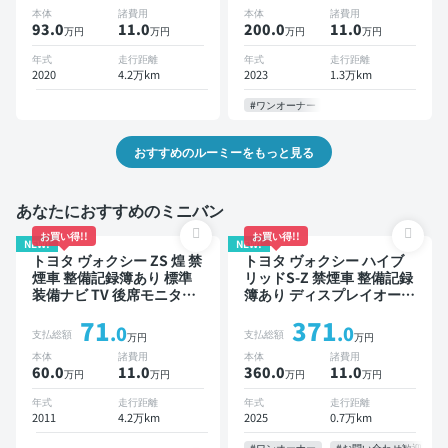
ダー 衝突軽減 両側電動ス
ー 全方位カメラ ドライブ
本体
諸費用
本体
諸費用
ライドドア
レコーダー 衝突軽減 両側
93.0
11
.0
200.0
11
.0
万円
万円
万円
万円
電動スライドドア
年式
走行距離
年式
走行距離
2020
4.2万km
2023
1.3万km
#ワンオーナー
おすすめのルーミーをもっと見る
あなたにおすすめのミニバン
お買い得!!
お買い得!!
NEW!
NEW!
トヨタ ヴォクシー ZS 煌 禁
トヨタ ヴォクシー ハイブ
煙車 整備記録簿あり 標準
リッドS-Z 禁煙車 整備記録
装備ナビ TV 後席モニター
簿あり ディスプレイオーデ
3列シート ETC バックモニ
ィオ TV 後席モニター ブラ
71
371
ター 両側電動スライドドア
インドスポットモニター デ
.0
.0
支払総額
支払総額
万円
万円
8人乗り
ジタルインナーミラー オー
本体
諸費用
本体
諸費用
トクルーズ 3列シート スマ
60.0
11
.0
360.0
11
.0
万円
万円
万円
万円
ートキー ETC 電動バック
ドア バックモニター 全方
年式
走行距離
年式
走行距離
位カメラ ドライブレコーダ
2011
4.2万km
2025
0.7万km
ー 衝突軽減 両側電動スラ
イドドア 7人乗り
#ワンオーナー
#お問い合わせ歓迎