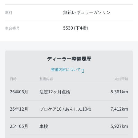
無鉛レギュラーガソリン
燃料
5530 (下4桁)
車台番号
ディーラー整備履歴
整備内容について
日時
整備内容
走行距離
26年06月
法定12ヶ月点検
8,361km
25年12月
プロケア10 / あんしん10検
7,412km
25年05月
車検
5,927km