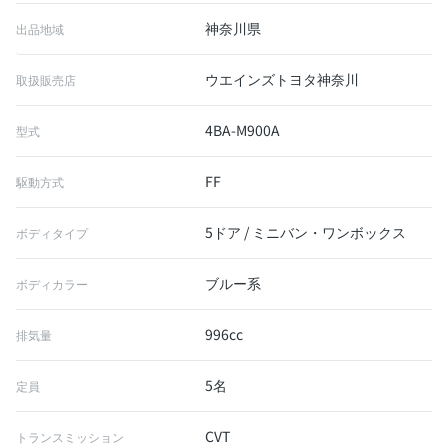
神奈川県
出品地域
ウエインズトヨタ神奈川
取扱販売店
4BA-M900A
型式
FF
駆動方式
5ドア / ミニバン・ワンボックス
ボディタイプ
ブルー系
ボディカラー
996cc
排気量
5名
定員
CVT
トランスミッション