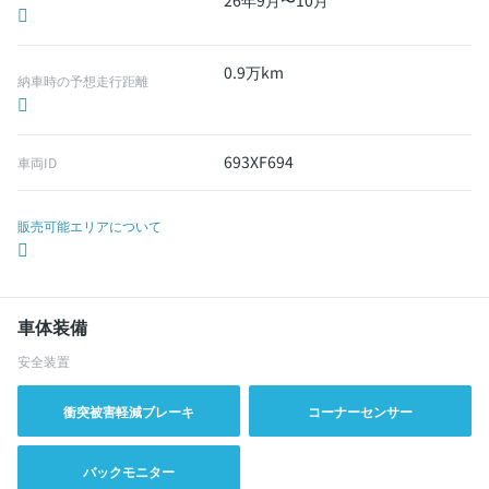
26年9月〜10月
0.9万km
納車時の予想走行距離
693XF694
車両ID
販売可能エリアについて
車体装備
安全装置
衝突被害軽減ブレーキ
コーナーセンサー
バックモニター