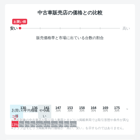
中古車販売店の価格との比較
お買い得
販売価格帯と市場に出ている台数の割合
130
136
141
147
153
158
164
169
175
お買い
平均相場
やや高
得
い
比較対象の中古車店が取り扱う車両とモビリコ掲載車両では取引形態や条件が異な
るため、グラフは参考情報です。
13%
7%
7%
7%
20%
13%
13%
7%
0%
13%
グラフはモビリコ掲載車両の価格が「高い、安い」を示すものではありません。