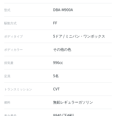
DBA-M900A
型式
FF
駆動方式
5ドア / ミニバン・ワンボックス
ボディタイプ
その他の色
ボディカラー
996cc
排気量
5名
定員
CVT
トランスミッション
無鉛レギュラーガソリン
燃料
8840 (下4桁)
車台番号