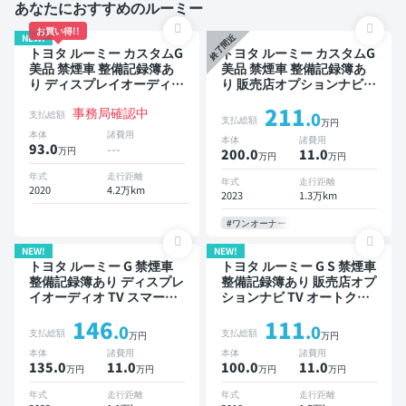
あなたにおすすめのルーミー
お買い得!!
NEW!
終了間近
トヨタ ルーミー カスタムG
トヨタ ルーミー カスタムG
美品 禁煙車 整備記録簿あ
美品 禁煙車 整備記録簿あ
り ディスプレイオーディオ
り 販売店オプションナビ
TV スマートキー ETC バッ
TV オートクルーズ スマー
211
事務局確認中
クモニター ドライブレコー
トキー ETC バックモニタ
支払総額
.0
支払総額
万円
ダー 衝突軽減 両側電動ス
ー 全方位カメラ ドライブ
本体
諸費用
本体
諸費用
ライドドア
レコーダー 衝突軽減 両側
93.0
---
万円
200.0
11
.0
万円
万円
電動スライドドア
年式
走行距離
年式
走行距離
2020
4.2万km
2023
1.3万km
#ワンオーナー
NEW!
NEW!
トヨタ ルーミー G 禁煙車
トヨタ ルーミー G S 禁煙車
整備記録簿あり ディスプレ
整備記録簿あり 販売店オプ
イオーディオ TV スマート
ションナビ TV オートクル
キー バックモニター 衝突
ーズ スマートキー ETC バ
146
111
軽減 両側電動スライドドア
ックモニター 全方位カメラ
.0
.0
支払総額
支払総額
万円
万円
衝突軽減 両側電動スライド
本体
諸費用
本体
諸費用
ドア
135.0
11
.0
100.0
11
.0
万円
万円
万円
万円
年式
走行距離
年式
走行距離