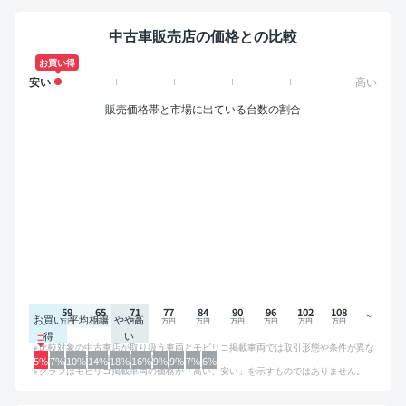
中古車販売店の価格との比較
お買い得
販売価格帯と市場に出ている台数の割合
59
65
71
77
84
90
96
102
108
お買い
平均相場
やや高
得
い
比較対象の中古車店が取り扱う車両とモビリコ掲載車両では取引形態や条件が異な
るため、グラフは参考情報です。
5%
7%
10%
14%
18%
16%
9%
9%
7%
6%
グラフはモビリコ掲載車両の価格が「高い、安い」を示すものではありません。