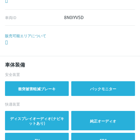
8N0IYV5D
車両ID
販売可能エリアについて
車体装備
安全装置
衝突被害軽減ブレーキ
バックモニター
快適装置
ディスプレイオーディオ(ナビキ
純正オーディオ
ットあり)