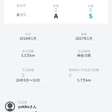
板金歴
外装
内装
A
S
あり
年式
車検
2018年1月
2027年1月
走行距離
出品地域
5.5万km
神奈川県
予定納期
納車時の予想走行距離
26年9月〜10月
5.7万km
出品者
yukikoさん