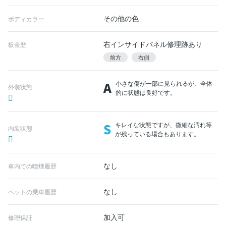
その他の色
ボディカラー
右インサイドパネル修理跡あり
板金歴
前方
右側
A
小さな傷が一部に見られるが、全体
外装状態
的に状態は良好です。
S
キレイな状態ですが、微細な汚れ等
内装状態
が残っている場合もあります。
なし
車内での喫煙履歴
なし
ペットの乗車履歴
加入可
修理保証