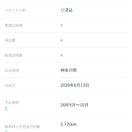
リ済込
リサイクル料
○
整備記録簿
○
保証書
○
取扱説明書
神奈川県
出品地域
2026年6月13日
出品日
予定納期
26年9月〜10月
5.7万km
納車時の予想走行距離