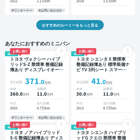
2022
1.1万km
2018
1.5万km
#ワンオーナー
#お問い合わせ歓迎
おすすめのルーミーをもっと見る
あなたにおすすめのミニバン
お買い得!!
お買い得!!
NEW!
NEW!
トヨタ ヴォクシー ハイブ
トヨタ シエンタ X 禁煙車
リッドS-Z 禁煙車 整備記録
整備記録簿あり 標準装備ナ
簿あり ディスプレイオーデ
ビ TV 3列シート スマート
ィオ TV 後席モニター ブラ
キー バックモニター 7人乗
371
41
インドスポットモニター デ
り
.0
.0
支払総額
支払総額
万円
万円
ジタルインナーミラー オー
本体
諸費用
本体
諸費用
トクルーズ 3列シート スマ
360.0
11
.0
30.0
11
.0
万円
万円
万円
万円
ートキー ETC 電動バック
ドア バックモニター 全方
年式
走行距離
年式
走行距離
位カメラ ドライブレコーダ
2025
0.7万km
2013
8.7万km
ー 衝突軽減 両側電動スラ
イドドア 7人乗り
#ワンオーナー
#お問い合わせ歓迎
お買い得!!
お買い得!!
NEW!
NEW!
トヨタ ノア ハイブリッド
トヨタ シエンタ ハイブリ
S-G 整備記録簿あり ディス
ッドG クエロ 禁煙車 整備