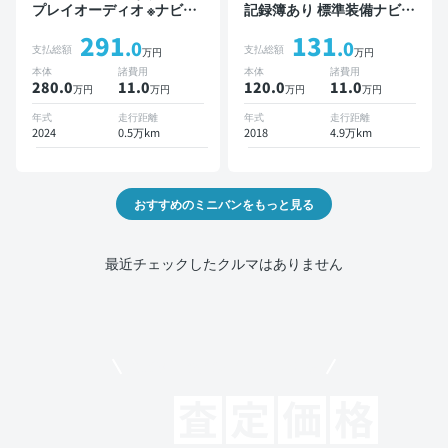
プレイオーディオ ※ナビキ
記録簿あり 標準装備ナビ
ットあり TV オートクルー
TV スマートキー ETC バッ
291
131
ズ 3列シート スマートキー
クモニター ドライブレコー
.0
.0
支払総額
支払総額
万円
万円
バックモニター ドライブレ
ダー 衝突軽減 両側電動ス
本体
諸費用
本体
諸費用
コーダー 衝突軽減 7人乗り
ライドドア
280.0
11
.0
120.0
11
.0
万円
万円
万円
万円
年式
走行距離
年式
走行距離
2024
0.5万km
2018
4.9万km
おすすめのミニバンをもっと見る
最近チェックしたクルマはありません
モビリコでクルマを売りたい方