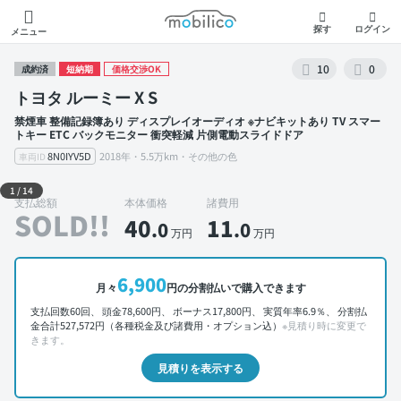
モビリコ
探す
ログイン
メニュー
10
0
成約済
短納期
価格交渉OK
トヨタ ルーミー X S
禁煙車 整備記録簿あり ディスプレイオーディオ ※ナビキットあり TV スマー
トキー ETC バックモニター 衝突軽減 片側電動スライドドア
8N0IYV5D
2018年・5.5万km・その他の色
車両ID
外装 左前
1
/
14
支払総額
本体価格
諸費用
SOLD!!
40
11
.0
.0
万円
万円
6,900
月々
円の分割払いで購入できます
支払回数60回、 頭金78,600円、 ボーナス17,800円、 実質年率6.9％、 分割払
金合計527,572円（各種税金及び諸費用・オプション込）
※見積り時に変更で
きます。
見積りを表示する