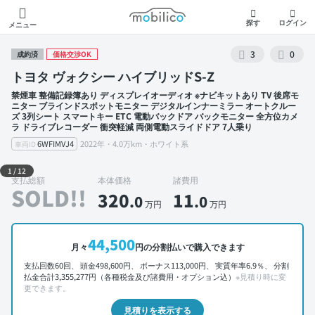
モビリコ
探す
ログイン
メニュー
3
0
成約済
価格交渉OK
トヨタ ヴォクシー ハイブリッドS-Z
禁煙車 整備記録簿あり ディスプレイオーディオ ※ナビキットあり TV 後席モ
ニター ブラインドスポットモニター デジタルインナーミラー オートクルー
ズ 3列シート スマートキー ETC 電動バックドア バックモニター 全方位カメ
ラ ドライブレコーダー 衝突軽減 両側電動スライドドア 7人乗り
6WFIMVJ4
2022年・4.0万km・ホワイト系
車両ID
外装 左前
1
/
12
支払総額
本体価格
諸費用
SOLD!!
320
11
.0
.0
万円
万円
44,500
月々
円の分割払いで購入できます
支払回数60回、 頭金498,600円、 ボーナス113,000円、 実質年率6.9％、 分割
払金合計3,355,277円（各種税金及び諸費用・オプション込）
※見積り時に変
更できます。
見積りを表示する