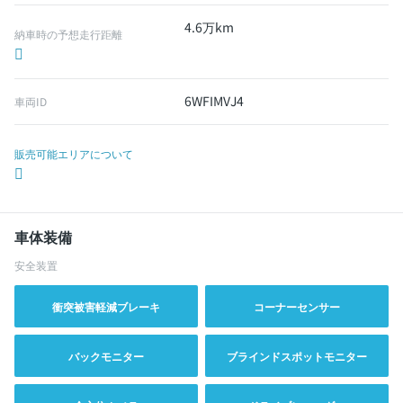
4.6万km
納車時の予想走行距離
6WFIMVJ4
車両ID
販売可能エリアについて
車体装備
安全装置
衝突被害軽減ブレーキ
コーナーセンサー
バックモニター
ブラインドスポットモニター