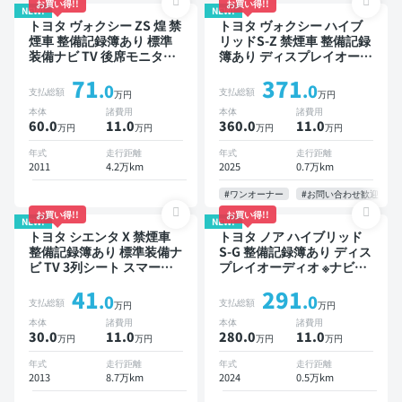
お買い得!!
お買い得!!
NEW!
NEW!
トヨタ ヴォクシー ZS 煌 禁
トヨタ ヴォクシー ハイブ
煙車 整備記録簿あり 標準
リッドS-Z 禁煙車 整備記録
装備ナビ TV 後席モニター
簿あり ディスプレイオーデ
3列シート ETC バックモニ
ィオ TV 後席モニター ブラ
71
371
ター 両側電動スライドドア
インドスポットモニター デ
.0
.0
支払総額
支払総額
万円
万円
8人乗り
ジタルインナーミラー オー
本体
諸費用
本体
諸費用
トクルーズ 3列シート スマ
60.0
11
.0
360.0
11
.0
万円
万円
万円
万円
ートキー ETC 電動バック
ドア バックモニター 全方
年式
走行距離
年式
走行距離
位カメラ ドライブレコーダ
2011
4.2万km
2025
0.7万km
ー 衝突軽減 両側電動スラ
イドドア 7人乗り
#ワンオーナー
#お問い合わせ歓迎
お買い得!!
お買い得!!
NEW!
NEW!
トヨタ シエンタ X 禁煙車
トヨタ ノア ハイブリッド
整備記録簿あり 標準装備ナ
S-G 整備記録簿あり ディス
ビ TV 3列シート スマート
プレイオーディオ ※ナビキ
キー バックモニター 7人乗
ットあり TV オートクルー
41
291
り
ズ 3列シート スマートキー
.0
.0
支払総額
支払総額
万円
万円
バックモニター ドライブレ
本体
諸費用
本体
諸費用
コーダー 衝突軽減 7人乗り
30.0
11
.0
280.0
11
.0
万円
万円
万円
万円
年式
走行距離
年式
走行距離
2013
8.7万km
2024
0.5万km