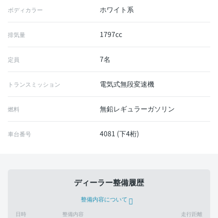
ホワイト系
ボディカラー
1797cc
排気量
7名
定員
電気式無段変速機
トランスミッション
無鉛レギュラーガソリン
燃料
4081 (下4桁)
車台番号
ディーラー整備履歴
整備内容について
日時
整備内容
走行距離