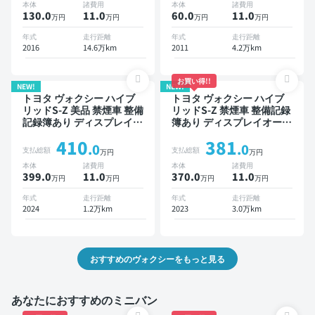
本体
諸費用
本体
諸費用
130.0
11
.0
60.0
11
.0
万円
万円
万円
万円
年式
走行距離
年式
走行距離
2016
14.6万km
2011
4.2万km
お買い得!!
NEW!
NEW!
トヨタ ヴォクシー ハイブ
トヨタ ヴォクシー ハイブ
リッドS-Z 美品 禁煙車 整備
リッドS-Z 禁煙車 整備記録
記録簿あり ディスプレイオ
簿あり ディスプレイオーデ
ーディオ ※ナビキットあり
ィオ ※ナビキットあり TV
410
381
TV 後席モニター ブライン
後席モニター オートクルー
.0
.0
支払総額
支払総額
万円
万円
ドスポットモニター デジタ
ズ 3列シート スマートキー
本体
諸費用
本体
諸費用
ルインナーミラー オートク
ETC 電動バックドア バッ
399.0
11
.0
370.0
11
.0
万円
万円
万円
万円
ルーズ 3列シート スマート
クモニター ドライブレコー
キー ETC 電動バックドア
ダー 衝突軽減 両側電動ス
年式
走行距離
年式
走行距離
バックモニター 全方位カメ
ライドドア 7人乗り
2024
1.2万km
2023
3.0万km
ラ ドライブレコーダー 衝
突軽減 両側電動スライドド
ア 7人乗り
おすすめのヴォクシーをもっと見る
あなたにおすすめのミニバン