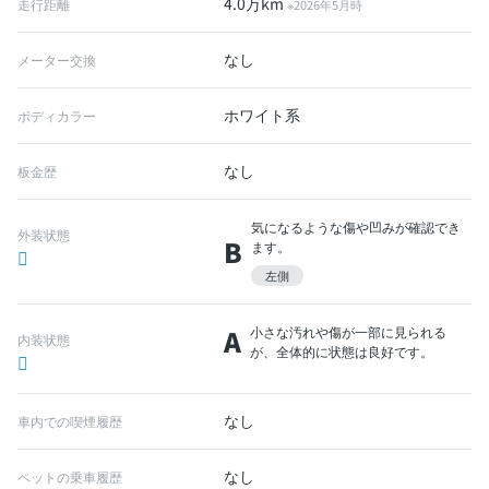
4.0万km
走行距離
※2026年5月時
なし
メーター交換
ホワイト系
ボディカラー
なし
板金歴
気になるような傷や凹みが確認でき
外装状態
B
ます。
左側
A
小さな汚れや傷が一部に見られる
内装状態
が、全体的に状態は良好です。
なし
車内での喫煙履歴
なし
ペットの乗車履歴