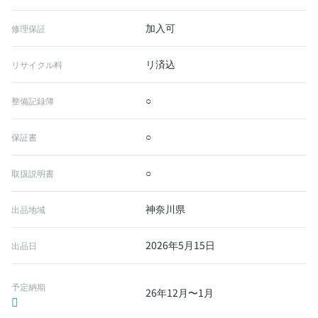
加入可
修理保証
リ済込
リサイクル料
○
整備記録簿
○
保証書
○
取扱説明書
神奈川県
出品地域
2026年5月15日
出品日
予定納期
26年12月〜1月