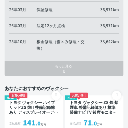
26年03月
保証修理
36,971km
26年03月
法定12ヶ月点検
36,971km
25年10月
板金修理（傷凹み修理・交
33,642km
換）
もっと見る
あなたにおすすめのヴォクシー
お買い得!!
お買い得!!
NEW!
NEW!
トヨタ ヴォクシー ハイブ
トヨタ ヴォクシー ZS 煌 禁
リッドZS 煌II 整備記録簿
煙車 整備記録簿あり 標準
あり ディスプレイオーディ
装備ナビ TV 後席モニター
オ TV 後席モニター スマー
3列シート ETC バックモニ
141
71
トキー バックモニター ド
ター 両側電動スライドドア
.0
.0
支払総額
支払総額
万円
万円
ライブレコーダー 7人乗り
8人乗り