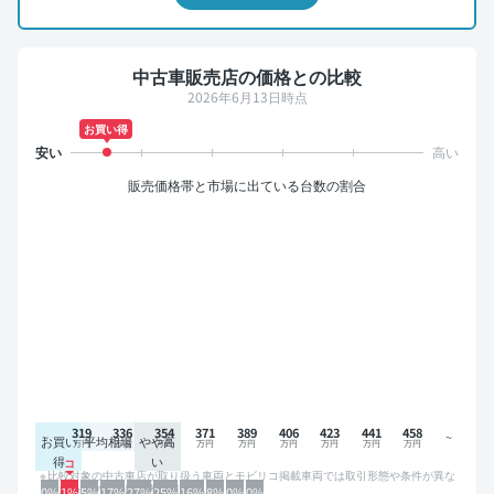
中古車販売店の価格との比較
2026年6月13日時点
お買い得
販売価格帯と市場に出ている台数の割合
319
336
354
371
389
406
423
441
458
お買い
平均相場
やや高
得
い
比較対象の中古車店が取り扱う車両とモビリコ掲載車両では取引形態や条件が異な
るため、グラフは参考情報です。
0%
1%
5%
17%
27%
25%
16%
8%
0%
0%