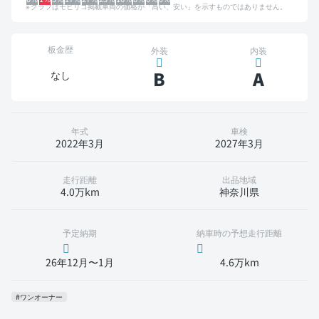
グラフはモビリコ掲載車両の価格が「高い、安い」を示すものではありません。
板金歴
外装
内装
B
A
なし
年式
車検
2022年3月
2027年3月
走行距離
出品地域
4.0万km
神奈川県
予定納期
納車時の予想走行距離
26年12月〜1月
4.6万km
#ワンオーナー