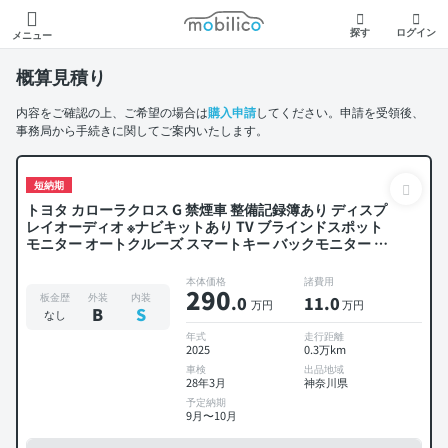
モビリコ
探す
ログイン
メニュー
概算見積り
内容をご確認の上、ご希望の場合は
購入申請
してください。申請を受領後、
事務局から手続きに関してご案内いたします。
短納期
トヨタ カローラクロス G 禁煙車 整備記録簿あり ディスプ
レイオーディオ ※ナビキットあり TV ブラインドスポット
モニター オートクルーズ スマートキー バックモニター 衝
突軽減
本体価格
諸費用
290
板金歴
外装
内装
.0
11
.0
万円
万円
B
S
なし
年式
走行距離
2025
0.3万km
車検
出品地域
28年3月
神奈川県
予定納期
9月〜10月