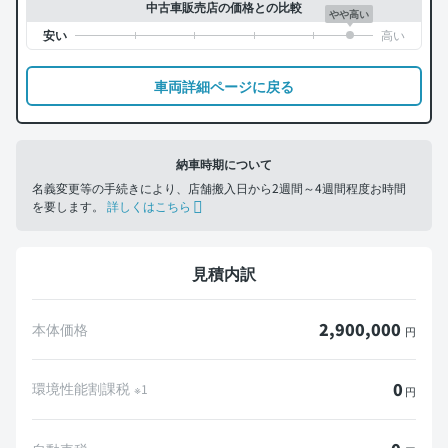
中古車販売店の価格との比較
やや高い
車両詳細ページに戻る
納車時期について
名義変更等の手続きにより、店舗搬入日から2週間～4週間程度お時間
を要します。
詳しくはこちら
見積内訳
2,900,000
本体価格
円
0
環境性能割課税
※1
円