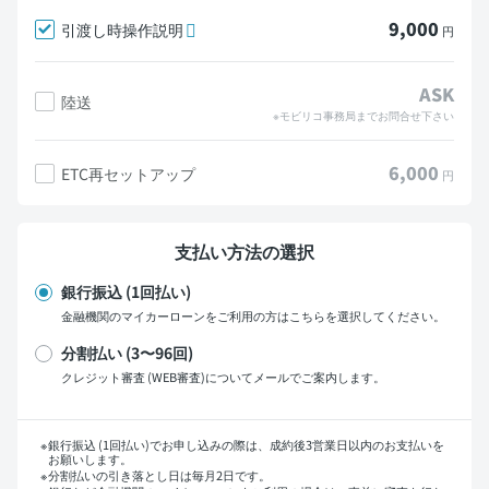
9,000
引渡し時操作説明
円
ASK
陸送
※モビリコ事務局までお問合せ下さい
6,000
ETC再セットアップ
円
支払い方法の選択
銀行振込 (1回払い)
金融機関のマイカーローンをご利用の方はこちらを選択してください。
分割払い (3〜96回)
クレジット審査 (WEB審査)についてメールでご案内します。
支払い回数
銀行振込 (1回払い)でお申し込みの際は、成約後3営業日以内のお支払いを
お願いします。
分割払いの引き落とし日は毎月2日です。