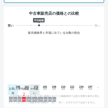
中古車販売店の価格との比較
平均相場
販売価格帯と市場に出ている台数の割合
148
161
173
185
198
210
222
234
247
お買い
平均相場
やや高
得
い
比較対象の中古車店が取り扱う車両とモビリコ掲載車両では取引形態や条件が異な
るため、グラフは参考情報です。
5%
9%
9%
9%
20%
14%
12%
9%
9%
5%
グラフはモビリコ掲載車両の価格が「高い、安い」を示すものではありません。