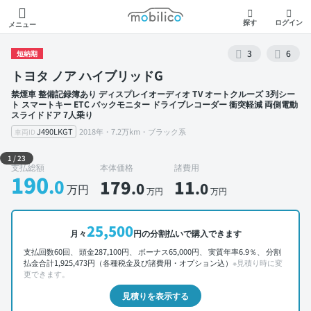
モビリコ
探す
ログイン
メニュー
3
6
短納期
トヨタ ノア ハイブリッドG
禁煙車 整備記録簿あり ディスプレイオーディオ TV オートクルーズ 3列シー
ト スマートキー ETC バックモニター ドライブレコーダー 衝突軽減 両側電動
スライドドア 7人乗り
J490LKGT
2018年・7.2万km・ブラック系
車両ID
外装 左前
1
/
23
支払総額
本体価格
諸費用
190
.0
179
11
.0
.0
万円
万円
万円
25,500
月々
円の分割払いで購入できます
支払回数60回、 頭金287,100円、 ボーナス65,000円、 実質年率6.9％、 分割
払金合計1,925,473円（各種税金及び諸費用・オプション込）
※見積り時に変
更できます。
見積りを表示する