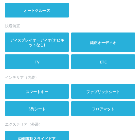
オートクルーズ
快適装置
ディスプレイオーディオ(ナビキ
純正オーディオ
ットなし)
TV
ETC
インテリア（内装）
スマートキー
ファブリックシート
3列シート
フロアマット
エクステリア（外装）
両側電動スライドドア