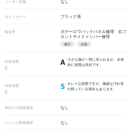
なし
メーター交換
ブラック系
ボディカラー
ボデーロワバックパネル修理、右フ
板金歴
ロントサイドメンバー修理
後方
右側
A
小さな傷が一部に見られるが、全体
外装状態
的に状態は良好です。
S
キレイな状態ですが、微細な汚れ等
内装状態
が残っている場合もあります。
なし
車内での喫煙履歴
なし
ペットの乗車履歴