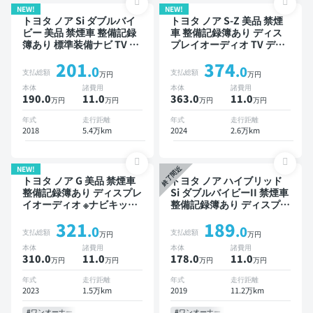
NEW!
NEW!
トヨタ ノア Si ダブルバイ
トヨタ ノア S-Z 美品 禁煙
ビー 美品 禁煙車 整備記録
車 整備記録簿あり ディス
簿あり 標準装備ナビ TV 後
プレイオーディオ TV デジ
席モニター 3列シート スマ
タルインナーミラー オート
201
374
ートキー ETC バックモニ
クルーズ 3列シート スマー
.0
.0
支払総額
支払総額
万円
万円
ター ドライブレコーダー
トキー ETC バックモニタ
本体
諸費用
本体
諸費用
衝突軽減 両側電動スライド
ー ドライブレコーダー 衝
190.0
11
.0
363.0
11
.0
万円
万円
万円
万円
ドア 8人乗り
突軽減 両側電動スライドド
ア 7人乗り
年式
走行距離
年式
走行距離
2018
5.4万km
2024
2.6万km
NEW!
終了間近
トヨタ ノア G 美品 禁煙車
トヨタ ノア ハイブリッド
整備記録簿あり ディスプレ
Si ダブルバイビーII 禁煙車
イオーディオ ※ナビキット
整備記録簿あり ディスプレ
あり TV オートクルーズ 3
イオーディオ ※ナビキット
321
189
列シート スマートキー
あり TV 後席モニター オー
.0
.0
支払総額
支払総額
万円
万円
ETC バックモニター 衝突
トクルーズ 3列シート スマ
本体
諸費用
本体
諸費用
軽減 片側電動スライドドア
ートキー ETC バックモニ
310.0
11
.0
178.0
11
.0
万円
万円
万円
万円
7人乗り
ター 衝突軽減 両側電動ス
ライドドア 7人乗り
年式
走行距離
年式
走行距離
2023
1.5万km
2019
11.2万km
#ワンオーナー
#ワンオーナー