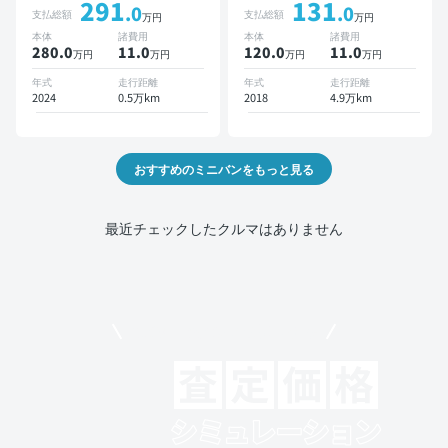
291
131
ズ 3列シート スマートキー
クモニター ドライブレコー
.0
.0
支払総額
支払総額
万円
万円
バックモニター ドライブレ
ダー 衝突軽減 両側電動ス
本体
諸費用
本体
諸費用
コーダー 衝突軽減 7人乗り
ライドドア
280.0
11
.0
120.0
11
.0
万円
万円
万円
万円
年式
走行距離
年式
走行距離
2024
0.5万km
2018
4.9万km
おすすめのミニバンをもっと見る
最近チェックしたクルマはありません
モビリコでクルマを売りたい方