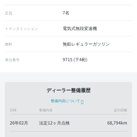
7名
定員
電気式無段変速機
トランスミッション
無鉛レギュラーガソリン
燃料
9715 (下4桁)
車台番号
ディーラー整備履歴
整備内容について
日時
整備内容
走行距離
26年02月
法定12ヶ月点検
68,794km