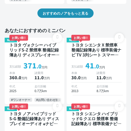
おすすめのノアをもっと見る
あなたにおすすめのミニバン
お買い得!!
お買い得!!
NEW!
NEW!
トヨタ ヴォクシー ハイブ
トヨタ シエンタ X 禁煙車
リッドS-Z 禁煙車 整備記録
整備記録簿あり 標準装備ナ
簿あり ディスプレイオーデ
ビ TV 3列シート スマート
ィオ TV 後席モニター ブラ
キー バックモニター 7人乗
371
41
インドスポットモニター デ
り
.0
.0
支払総額
支払総額
万円
万円
ジタルインナーミラー オー
本体
諸費用
本体
諸費用
トクルーズ 3列シート スマ
360.0
11
.0
30.0
11
.0
万円
万円
万円
万円
ートキー ETC 電動バック
ドア バックモニター 全方
年式
走行距離
年式
走行距離
位カメラ ドライブレコーダ
2025
0.7万km
2013
8.7万km
ー 衝突軽減 両側電動スラ
イドドア 7人乗り
#ワンオーナー
#お問い合わせ歓迎
お買い得!!
お買い得!!
NEW!
NEW!
トヨタ ノア ハイブリッド
トヨタ シエンタ ハイブリ
S-G 整備記録簿あり ディス
ッドG クエロ 禁煙車 整備
プレイオーディオ ※ナビキ
記録簿あり 標準装備ナビ
ットあり TV オートクルー
TV スマートキー ETC バッ