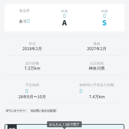
板金歴
外装
内装
A
S
あり
年式
車検
2018年2月
2027年2月
走行距離
出品地域
7.2万km
神奈川県
予定納期
納車時の予想走行距離
26年9月〜10月
7.4万km
#ワンオーナー
#お問い合わせ歓迎
かんたん！1分で完了