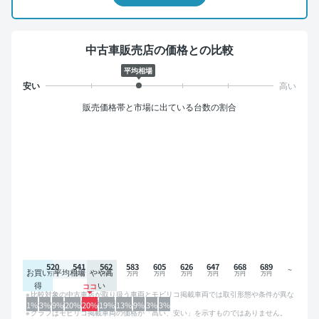
中古車販売店の価格との比較
平均相場
販売価格帯と市場に出ている台数の割合
520
541
562
583
605
626
647
668
689
お買い
平均相場
やや高
得
い
比較対象の中古車店が取り扱う車両とモビリコ掲載車両では取引形態や条件が異な
るため、グラフは参考情報です。
1%
3%
9%
20%
20%
19%
13%
9%
3%
3%
グラフはモビリコ掲載車両の価格が「高い、安い」を示すものではありません。