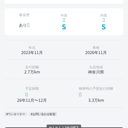
板金歴
外装
内装
S
S
あり
年式
車検
2023年11月
2026年11月
走行距離
出品地域
2.7万km
神奈川県
予定納期
納車時の予想走行距離
26年11月〜12月
3.3万km
#ワンオーナー
#お問い合わせ歓迎
かんたん！1分で完了