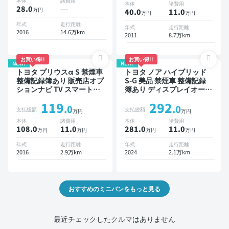
本体
諸費用
本体
諸費用
衝突軽減 両側電動スライド
ダー
28.0
---
万円
40.0
11
.0
万円
万円
ドア 7人乗り
年式
走行距離
年式
走行距離
2016
14.6万km
2011
8.7万km
お買い得!!
お買い得!!
NEW!
NEW!
トヨタ プリウスα S 禁煙車
トヨタ ノア ハイブリッド
整備記録簿あり 販売店オプ
S-G 美品 禁煙車 整備記録
ションナビ TV スマートキ
簿あり ディスプレイオーデ
ー ETC バックモニター
ィオ ※ナビキットあり TV
119
292
オートクルーズ 3列シート
.0
.0
支払総額
支払総額
万円
万円
スマートキー ETC バック
本体
諸費用
本体
諸費用
モニター ドライブレコーダ
108.0
11
.0
281.0
11
.0
万円
万円
万円
万円
ー 衝突軽減 両側電動スラ
イドドア 7人乗り
年式
走行距離
年式
走行距離
2016
2.9万km
2024
2.1万km
おすすめのミニバンをもっと見る
最近チェックしたクルマはありません