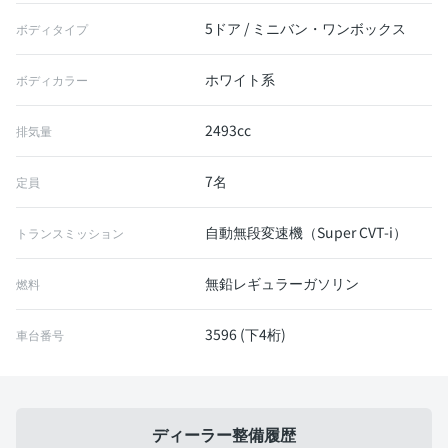
5ドア / ミニバン・ワンボックス
ボディタイプ
ホワイト系
ボディカラー
2493cc
排気量
7名
定員
自動無段変速機（Super CVT-i）
トランスミッション
無鉛レギュラーガソリン
燃料
3596 (下4桁)
車台番号
ディーラー整備履歴