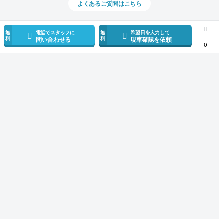
よくあるご質問はこちら
無
電話でスタッフに
無
希望日を入力して
料
料
問い合わせる
現車確認を依頼
0
スマホで新着情報を見逃さない
公式アプリを無料ダウンロード
モビリコ（クルマの個人売買）
中古車一覧
アルファード
Z
トヨタ 
サービス規約とその他情報
販売可能エリア