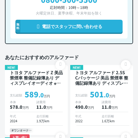
応対時間：10時～18時
火曜定休日、夏季休暇、年末年始を除く
無
電話でスタッフに問い合わせる
料
あなたにおすすめのアルファード
NEW!
NEW!
トヨタ アルファード Z 美品
トヨタ アルファード 2.5S
禁煙車 整備記録簿あり デ
Cパッケージ 美品 禁煙車 整
ィスプレイオーディオ ※ナ
備記録簿あり ディスプレイ
ビキットあり TV ブライン
オーディオ ※ナビキットあ
589
501
ドスポットモニター デジタ
り TV 後席モニター ブライ
.0
.0
支払総額
支払総額
万円
万円
ルインナーミラー オートク
ンドスポットモニター デジ
本体
諸費用
本体
諸費用
ルーズ 3列シート スマート
タルインナーミラー オート
578.0
11
.0
490.0
11
.0
万円
万円
万円
万円
キー ETC 電動バックドア
クルーズ 3列シート スマー
バックモニター 全方位カメ
トキー ETC 電動バックド
年式
走行距離
年式
走行距離
ラ ドライブレコーダー 衝
ア バックモニター 全方位
2024
1.9万km
2022
1.6万km
突軽減 両側電動スライドド
カメラ ドライブレコーダー
ア 7人乗り
フルエアロ 衝突軽減 7人乗
#ワンオーナー
り
お買い得!!