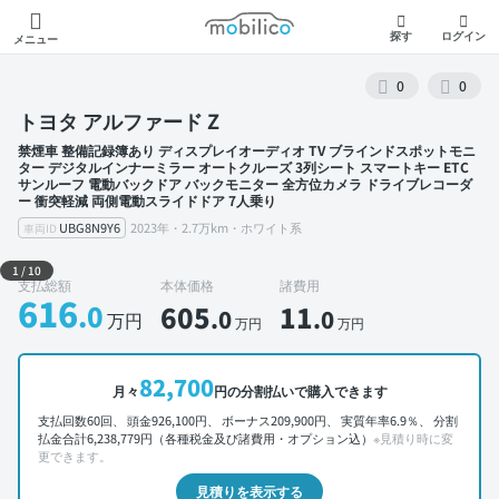
モビリコ
探す
ログイン
メニュー
0
0
トヨタ アルファード Z
禁煙車 整備記録簿あり ディスプレイオーディオ TV ブラインドスポットモニ
ター デジタルインナーミラー オートクルーズ 3列シート スマートキー ETC
サンルーフ 電動バックドア バックモニター 全方位カメラ ドライブレコーダ
ー 衝突軽減 両側電動スライドドア 7人乗り
UBG8N9Y6
2023年・2.7万km・ホワイト系
車両ID
外装 左前
1
/
10
支払総額
本体価格
諸費用
616
.0
605
11
.0
.0
万円
万円
万円
82,700
月々
円の分割払いで購入できます
支払回数60回、 頭金926,100円、 ボーナス209,900円、 実質年率6.9％、 分割
払金合計6,238,779円（各種税金及び諸費用・オプション込）
※見積り時に変
更できます。
見積りを表示する