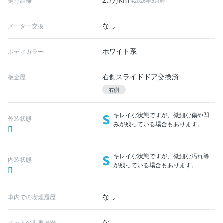
2.7万km
走行距離
※2026年5月時
なし
メーター交換
ホワイト系
ボディカラー
右側スライドドア交換済
板金歴
右側
S
キレイな状態ですが、微細な傷や凹
外装状態
みが残っている場合もあります。
S
キレイな状態ですが、微細な汚れ等
内装状態
が残っている場合もあります。
なし
車内での喫煙履歴
なし
ペットの乗車履歴