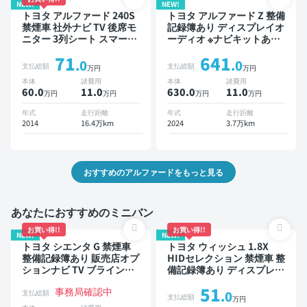
NEW!
NEW!
トヨタ アルファード 240S
トヨタ アルファード Z 整備
禁煙車 社外ナビ TV 後席モ
記録簿あり ディスプレイオ
ニター 3列シート スマート
ーディオ ※ナビキットあり
キー ETC バックモニター
TV 後席モニター ブライン
71
641
ドライブレコーダー 両側電
ドスポットモニター デジタ
.0
.0
支払総額
支払総額
万円
万円
動スライドドア 8人乗り
ルインナーミラー オートク
本体
諸費用
本体
諸費用
ルーズ 3列シート スマート
60.0
11
.0
630.0
11
.0
万円
万円
万円
万円
キー ETC サンルーフ 電動
バックドア バックモニター
年式
走行距離
年式
走行距離
全方位カメラ ドライブレコ
2014
16.4万km
2024
3.7万km
ーダー フルエアロ 衝突軽
減 両側電動スライドドア 7
人乗り
おすすめのアルファードをもっと見る
あなたにおすすめのミニバン
お買い得!!
お買い得!!
NEW!
NEW!
トヨタ シエンタ G 禁煙車
トヨタ ウィッシュ 1.8X
整備記録簿あり 販売店オプ
HIDセレクション 禁煙車 整
ションナビ TV ブラインド
備記録簿あり ディスプレイ
スポットモニター 3列シー
オーディオ ※ナビキットあ
51
事務局確認中
ト スマートキー バックモ
り 後席モニター スマート
支払総額
.0
支払総額
万円
ニター ドライブレコーダー
キー ETC ドライブレコー