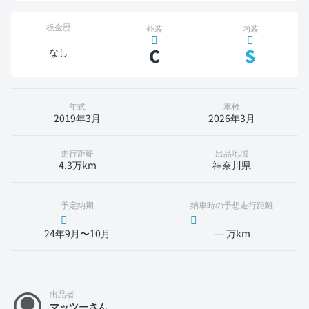
板金歴
外装
内装
C
S
なし
年式
車検
2019年3月
2026年3月
走行距離
出品地域
4.3万km
神奈川県
予定納期
納車時の予想走行距離
24年9月〜10月
---
万km
出品者
マッツーさん