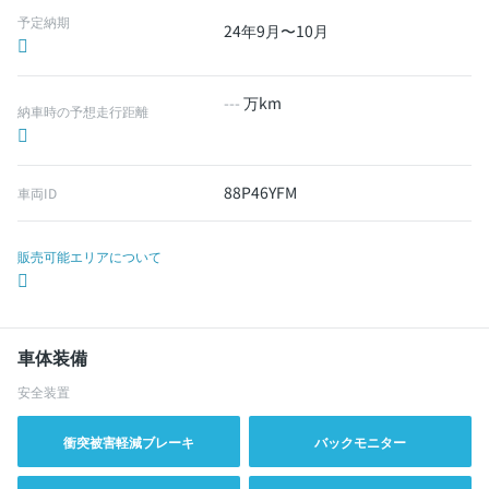
予定納期
24年9月〜10月
---
万km
納車時の予想走行距離
88P46YFM
車両ID
販売可能エリアについて
車体装備
安全装置
衝突被害軽減ブレーキ
バックモニター