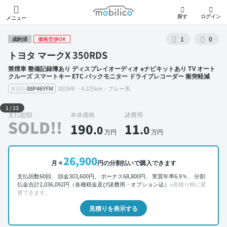
モビリコ
探す
ログイン
メニュー
1
0
成約済
価格交渉OK
トヨタ マークX 350RDS
禁煙車 整備記録簿あり ディスプレイオーディオ ※ナビキットあり TV オート
クルーズ スマートキー ETC バックモニター ドライブレコーダー 衝突軽減
88P46YFM
2019年・4.3万km・ブルー系
車両ID
外装 左前
1
/
23
支払総額
本体価格
諸費用
SOLD!!
190
11
.0
.0
万円
万円
26,900
月々
円の分割払いで購入できます
支払回数60回、 頭金303,600円、 ボーナス68,800円、 実質年率6.9％、 分割
払金合計2,036,092円（各種税金及び諸費用・オプション込）
※見積り時に変
更できます。
見積りを表示する