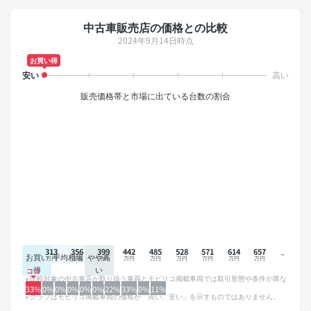
中古車販売店の価格との比較
2024年9月14日時点
お買い得
販売価格帯と市場に出ている台数の割合
313
356
399
442
485
528
571
614
657
お買い
平均相場
やや高
得
い
比較対象の中古車店が取り扱う車両とモビリコ掲載車両では取引形態や条件が異な
るため、グラフは参考情報です。
33%
0%
0%
0%
0%
0%
22%
33%
0%
11%
グラフはモビリコ掲載車両の価格が「高い、安い」を示すものではありません。