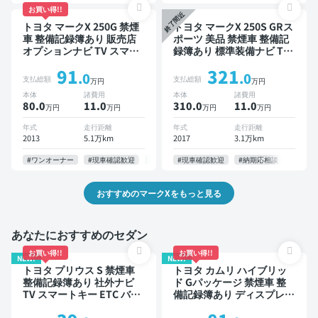
お買い得!!
終了間近
トヨタ マークX 250G 禁煙
トヨタ マークX 250S GRス
車 整備記録簿あり 販売店
ポーツ 美品 禁煙車 整備記
オプションナビ TV スマー
録簿あり 標準装備ナビ TV
トキー ETC バックモニタ
オートクルーズ スマートキ
91
321
ー
ー ETC バックモニター ド
.0
.0
支払総額
支払総額
万円
万円
ライブレコーダー
本体
諸費用
本体
諸費用
80.0
11
.0
310.0
11
.0
万円
万円
万円
万円
年式
走行距離
年式
走行距離
2013
5.1万km
2017
3.1万km
#ワンオーナー
#現車確認歓迎
#お問い合わせ歓迎
#現車確認歓迎
#即納可
#納期応相談
おすすめのマークXをもっと見る
あなたにおすすめのセダン
お買い得!!
お買い得!!
NEW!
NEW!
トヨタ プリウス S 禁煙車
トヨタ カムリ ハイブリッ
整備記録簿あり 社外ナビ
ド Gパッケージ 禁煙車 整
TV スマートキー ETC バッ
備記録簿あり ディスプレイ
クモニター ドライブレコー
オーディオ ※ナビキットあ