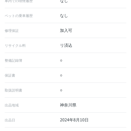
なし
車内での喫煙履歴
なし
ペットの乗車履歴
加入可
修理保証
リ済込
リサイクル料
○
整備記録簿
○
保証書
○
取扱説明書
神奈川県
出品地域
2024年8月10日
出品日