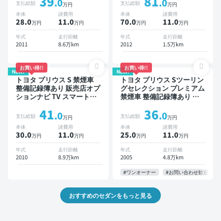
39
81
ダー
り TV スマートキー ETC バ
.0
.0
支払総額
支払総額
万円
万円
ックモニター ドライブレコ
本体
諸費用
本体
諸費用
ーダー
28.0
11
.0
70.0
11
.0
万円
万円
万円
万円
年式
走行距離
年式
走行距離
2011
8.6万km
2012
1.5万km
お買い得!!
お買い得!!
NEW!
NEW!
トヨタ プリウス S 禁煙車
トヨタ プリウス Sツーリン
整備記録簿あり 販売店オプ
グセレクション プレミアム
ションナビ TV スマートキ
禁煙車 整備記録簿あり デ
ー ETC
ィスプレイオーディオ TV
41
36
スマートキー ETC バック
.0
.0
支払総額
支払総額
万円
万円
モニター
本体
諸費用
本体
諸費用
30.0
11
.0
25.0
11
.0
万円
万円
万円
万円
年式
走行距離
年式
走行距離
2010
8.9万km
2005
4.8万km
#ワンオーナー
#お問い合わせ歓迎
おすすめのセダンをもっと見る