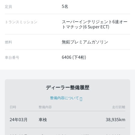
5名
定員
スーパーインテリジェント6速オー
トランスミッション
トマチック(6 Super ECT)
無鉛プレミアムガソリン
燃料
6406 (下4桁)
車台番号
ディーラー整備履歴
整備内容について
日時
整備内容
走行距離
24年03月
車検
38,935km