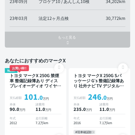
23年09月
プロケア10 / あんしん10検
34,202km
23年03月
法定12ヶ月点検
30,772km
もっと見る
あなたにおすすめのマークX
お買い得!!
NEW!
トヨタ マークX 250G 禁煙
トヨタ マークX 250G Sパ
車 整備記録簿あり ディス
ッケージ G’s 整備記録簿あ
プレイオーディオ ワイヤレ
り 社外ナビ TV デジタルイ
スキー ETC バックモニタ
ンナーミラー オートクルー
101
246
ー ドライブレコーダー
ズ スマートキー ETC バッ
.0
.0
支払総額
支払総額
万円
万円
クモニター ドライブレコー
本体
諸費用
本体
諸費用
ダー リフトアップ 社外マ
90.0
11
.0
235.0
11
.0
万円
万円
万円
万円
フラー
年式
走行距離
年式
走行距離
2012
7.2万km
2016
7.1万km
#現車確認歓迎