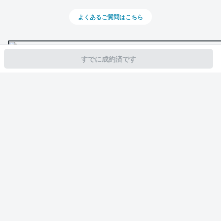
よくあるご質問はこちら
すでに成約済です
スマホで新着情報を見逃さない
公式アプリを無料ダウンロード
モビリコ（クルマの個人売買）
中古車一覧
マークX
350RDS
トヨタ 
サービス規約とその他情報