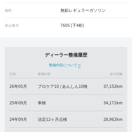
無鉛レギュラーガソリン
燃料
7605 (下4桁)
車台番号
ディーラー整備履歴
整備内容について
日時
整備内容
走行距離
26年05月
プロケア10 / あんしん10検
37,152km
25年09月
車検
34,171km
24年09月
法定12ヶ月点検
28,962km