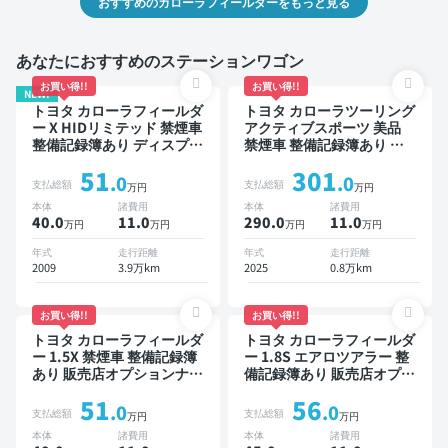
おすすめのカローラフィールダーをもっと見る
あなたにおすすめのステーションワゴン
お買い得!!
お買い得!!
NEW!
トヨタ カローラフィールダ
トヨタ カローラツーリング
ー X HIDリミテッド 禁煙車
アクティブスポーツ 美品
整備記録簿あり ディスプレ
禁煙車 整備記録簿あり デ
イオーディオ ※ナビキット
ィスプレイオーディオ ※ナ
51
301
あり TV ワイヤレスキー
ビキットあり TV ブライン
.0
.0
支払総額
支払総額
万円
万円
ドスポットモニター オート
本体
諸費用
本体
諸費用
クルーズ スマートキー
40.0
11
.0
290.0
11
.0
万円
万円
万円
万円
ETC バックモニター ドラ
イブレコーダー 衝突軽減
年式
走行距離
年式
走行距離
2009
3.9万km
2025
0.8万km
お買い得!!
お買い得!!
トヨタ カローラフィールダ
トヨタ カローラフィールダ
ー 1.5X 禁煙車 整備記録簿
ー 1.8S エアロツアラー 整
あり 販売店オプションナビ
備記録簿あり 販売店オプシ
TV ワイヤレスキー ETC バ
ョンナビ スマートキー
51
56
ックモニター ドライブレコ
ETC バックモニター
.0
.0
支払総額
支払総額
万円
万円
ーダー
本体
諸費用
本体
諸費用