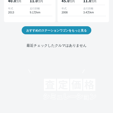
40.0
11
.0
45.0
11
.0
万円
万円
万円
万円
年式
走行距離
年式
走行距離
2013
9.1万km
2008
3.4万km
おすすめのステーションワゴンをもっと見る
最近チェックしたクルマはありません
モビリコでクルマを売りたい方
クルマの将来的な価値を予測！