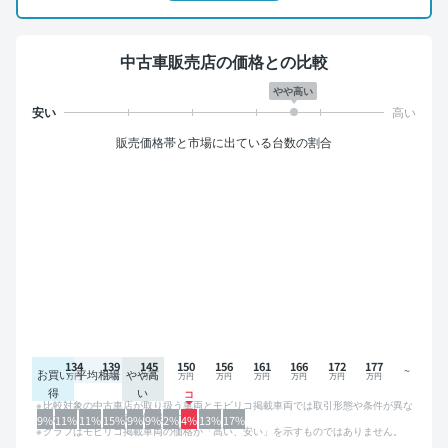
中古車販売店の価格との比較
やや高い
販売価格帯と市場に出ている台数の割合
134
139
145
150
156
161
166
172
177
お買い
平均相場
やや高
得
い
比較対象の中古車店が取り扱う車両とモビリコ掲載車両では取引形態や条件が異な
るため、グラフは参考情報です。
9%
11%
11%
15%
9%
9%
2%
4%
13%
17%
グラフはモビリコ掲載車両の価格が「高い、安い」を示すものではありません。