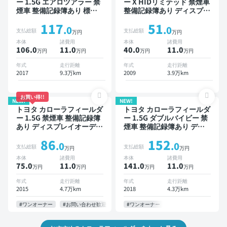
ー 1.5G エアロツアラー 禁
ー X HIDリミテッド 禁煙車
煙車 整備記録簿あり 標準
整備記録簿あり ディスプレ
装備ナビ TV 後席モニター
イオーディオ ※ナビキット
117
51
ワイヤレスキー ETC バッ
あり TV ワイヤレスキー
.0
.0
支払総額
支払総額
万円
万円
クモニター ドライブレコー
本体
諸費用
本体
諸費用
ダー 衝突軽減
106.0
11
.0
40.0
11
.0
万円
万円
万円
万円
年式
走行距離
年式
走行距離
2017
9.3万km
2009
3.9万km
お買い得!!
NEW!
NEW!
トヨタ カローラフィールダ
トヨタ カローラフィールダ
ー 1.5G 禁煙車 整備記録簿
ー 1.5G ダブルバイビー 禁
あり ディスプレイオーディ
煙車 整備記録簿あり ディ
オ ※ナビキットあり TV ス
スプレイオーディオ TV ス
86
152
マートキー ETC ドライブ
マートキー ETC バックモ
.0
.0
支払総額
支払総額
万円
万円
レコーダー
ニター 衝突軽減
本体
諸費用
本体
諸費用
75.0
11
.0
141.0
11
.0
万円
万円
万円
万円
年式
走行距離
年式
走行距離
2015
4.7万km
2018
4.3万km
#ワンオーナー
#お問い合わせ歓迎
#ワンオーナー