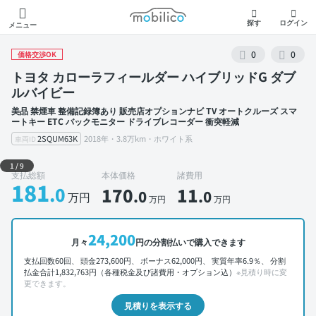
モビリコ
探す
ログイン
メニュー
0
0
価格交渉OK
トヨタ カローラフィールダー ハイブリッドG ダブ
ルバイビー
美品 禁煙車 整備記録簿あり 販売店オプションナビ TV オートクルーズ スマ
ートキー ETC バックモニター ドライブレコーダー 衝突軽減
2SQUM63K
2018年・3.8万km・ホワイト系
車両ID
外装 左前
1
/
9
支払総額
本体価格
諸費用
181
.0
170
11
.0
.0
万円
万円
万円
24,200
月々
円の分割払いで購入できます
支払回数60回、 頭金273,600円、 ボーナス62,000円、 実質年率6.9％、 分割
払金合計1,832,763円（各種税金及び諸費用・オプション込）
※見積り時に変
更できます。
見積りを表示する