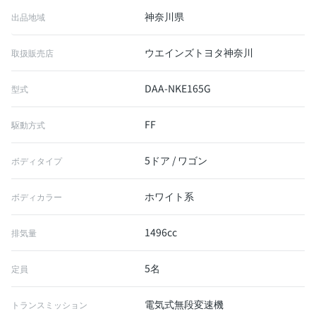
神奈川県
出品地域
ウエインズトヨタ神奈川
取扱販売店
DAA-NKE165G
型式
FF
駆動方式
5ドア / ワゴン
ボディタイプ
ホワイト系
ボディカラー
1496cc
排気量
5名
定員
電気式無段変速機
トランスミッション