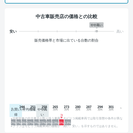
中古車販売店の価格との比較
やや高い
販売価格帯と市場に出ている台数の割合
244
251
258
265
273
280
287
294
301
お買い
平均相場
やや高
得
い
比較対象の中古車店が取り扱う車両とモビリコ掲載車両では取引形態や条件が異な
るため、グラフは参考情報です。
7%
7%
0%
27%
7%
27%
0%
13%
0%
13%
グラフはモビリコ掲載車両の価格が「高い、安い」を示すものではありません。