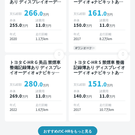
あり ディスプレイオーディ
ーディオ ※ナビキットあり
オ ※ナビキットあり オート
TV ブラインドスポットモ
266
161
クルーズ スマートキー
ニター オートクルーズ ス
.0
.0
支払総額
支払総額
万円
万円
ETC バックモニター ドラ
マートキー ETC バックモ
本体
諸費用
本体
諸費用
イブレコーダー 衝突軽減
ニター 全方位カメラ ドラ
255.0
11
.0
150.0
11
.0
万円
万円
万円
万円
イブレコーダー フルエアロ
衝突軽減
年式
走行距離
年式
走行距離
2020
1.1万km
2017
8.2万km
#ワンオーナー
トヨタ C-HR G 美品 禁煙車
トヨタ C-HR S 禁煙車 整備
整備記録簿あり ディスプレ
記録簿あり ディスプレイオ
イオーディオ ※ナビキット
ーディオ ※ナビキットあり
あり TV ブラインドスポッ
スマートキー ETC バック
280
151
トモニター オートクルーズ
モニター 衝突軽減
.0
.0
支払総額
支払総額
万円
万円
スマートキー ETC バック
本体
諸費用
本体
諸費用
モニター 全方位カメラ ド
269.0
11
.0
140.0
11
.0
万円
万円
万円
万円
ライブレコーダー 衝突軽減
年式
走行距離
年式
走行距離
2022
1.6万km
2017
10.7万km
おすすめのC-HRをもっと見る