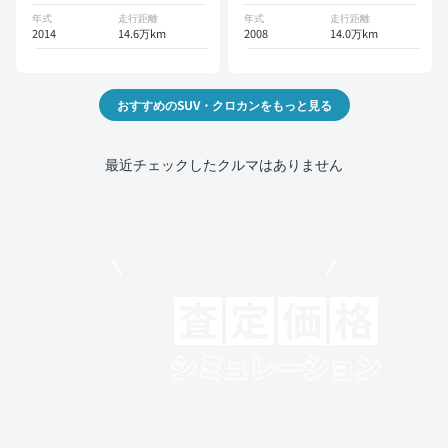
年式
走行距離
年式
走行距離
2014
14.6万km
2008
14.0万km
おすすめのSUV・クロカンをもっと見る
最近チェックしたクルマはありません
モビリコでクルマを売りたい方
クルマの将来的な価値を予測！
出品や下取りの際の参考に。