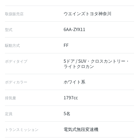
ウエインズトヨタ神奈川
取扱販売店
6AA-ZYX11
型式
FF
駆動方式
5ドア / SUV・クロスカントリー・
ボディタイプ
ライトクロカン
ホワイト系
ボディカラー
1797cc
排気量
5名
定員
電気式無段変速機
トランスミッション