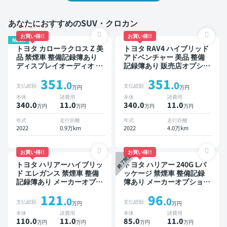
あなたにおすすめのSUV・クロカン
お買い得!!
お買い得!!
NEW!
トヨタ カローラクロス Z 美
トヨタ RAV4 ハイブリッド
品 禁煙車 整備記録簿あり
アドベンチャー 美品 整備
ディスプレイオーディオ ※
記録簿あり 販売店オプショ
ナビキットあり ブラインド
ンナビ TV ブラインドスポ
351
351
スポットモニター オートク
ットモニター デジタルイン
.0
.0
支払総額
支払総額
万円
万円
ルーズ スマートキー ETC
ナーミラー オートクルーズ
本体
諸費用
本体
諸費用
電動バックドア バックモニ
スマートキー ETC バック
340.0
11
.0
340.0
11
.0
万円
万円
万円
万円
ター 全方位カメラ ドライ
モニター ドライブレコーダ
ブレコーダー 衝突軽減
ー 衝突軽減
年式
走行距離
年式
走行距離
2022
0.9万km
2022
4.0万km
お買い得!!
お買い得!!
終了間近
トヨタ ハリアーハイブリッ
トヨタ ハリアー 240G Lパ
ド エレガンス 禁煙車 整備
ッケージ 禁煙車 整備記録
記録簿あり メーカーオプシ
簿あり メーカーオプション
ョンナビ TV スマートキー
ナビ TV ワイヤレスキー
121
96
ETC バックモニター ドラ
ETC サンルーフ バックモ
.0
.0
支払総額
支払総額
万円
万円
イブレコーダー
ニター ドライブレコーダー
本体
諸費用
本体
諸費用
110.0
11
.0
85.0
11
.0
万円
万円
万円
万円