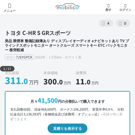
モビリコ
探す
ログイン
メニュー
4
0
トヨタ C-HR S GRスポーツ
美品 禁煙車 整備記録簿あり ディスプレイオーディオ ※ナビキットあり TV ブ
ラインドスポットモニター オートクルーズ スマートキー ETC バックモニタ
ー 衝突軽減
7JSYGPCK
2022年・1.5万km・ホワイト系
車両ID
外装 左前
1
/
17
支払総額
本体価格
諸費用
311
.0
300
11
.0
.0
万円
万円
万円
41,500
月々
円の分割払いで購入できます
支払回数60回、 頭金468,600円、 ボーナス106,200円、 実質年率6.9％、 分割
払金合計3,138,583円（各種税金及び諸費用・オプション込）
※見積り時に変
更できます。
見積りを表示する