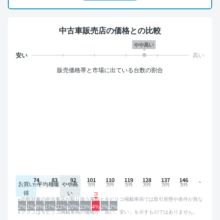
中古車販売店の価格との比較
やや高い
販売価格帯と市場に出ている台数の割合
74
83
92
101
110
119
128
137
146
お買い
平均相場
やや高
得
い
比較対象の中古車店が取り扱う車両とモビリコ掲載車両では取引形態や条件が異な
るため、グラフは参考情報です。
2%
1%
8%
17%
22%
20%
23%
4%
2%
2%
グラフはモビリコ掲載車両の価格が「高い、安い」を示すものではありません。