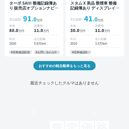
ターボ SAIII 整備記録簿あ
スタム X 美品 禁煙車 整備
り 販売店オプションナビ
記録簿あり ディスプレイオ
TV ワイヤレスキー スマー
ーディオ スマートキー
91
41
トキー ETC バックモニタ
ETC
.0
.0
支払総額
支払総額
万円
万円
ー ドライブレコーダー 衝
本体
諸費用
本体
諸費用
突軽減
80.0
11
.0
30.0
11
.0
万円
万円
万円
万円
年式
走行距離
年式
走行距離
2020
5.6万km
2010
3.5万km
#現車確認歓迎
#お問い合わせ歓迎
#現車確認歓迎
おすすめの軽自動車をもっと見る
最近チェックしたクルマはありません
モビリコでクルマを売りたい方