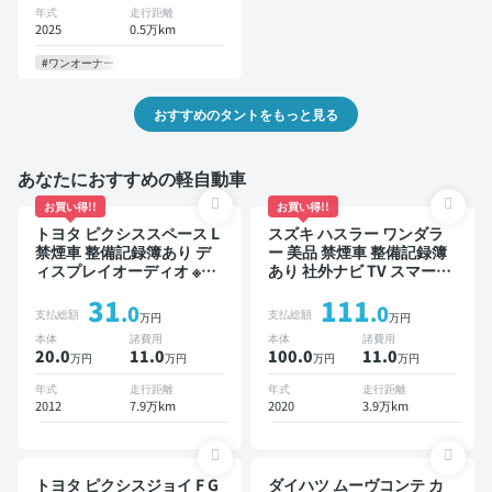
年式
走行距離
2025
0.5万km
#ワンオーナー
おすすめのタントをもっと見る
あなたにおすすめの軽自動車
お買い得!!
お買い得!!
トヨタ ピクシススペース L
スズキ ハスラー ワンダラ
禁煙車 整備記録簿あり デ
ー 美品 禁煙車 整備記録簿
ィスプレイオーディオ ※ナ
あり 社外ナビ TV スマート
ビキットあり TV ワイヤレ
キー ETC バックモニター
31
111
スキー ETC
ドライブレコーダー
.0
.0
支払総額
支払総額
万円
万円
本体
諸費用
本体
諸費用
20.0
11
.0
100.0
11
.0
万円
万円
万円
万円
年式
走行距離
年式
走行距離
2012
7.9万km
2020
3.9万km
トヨタ ピクシスジョイ F G
ダイハツ ムーヴコンテ カ