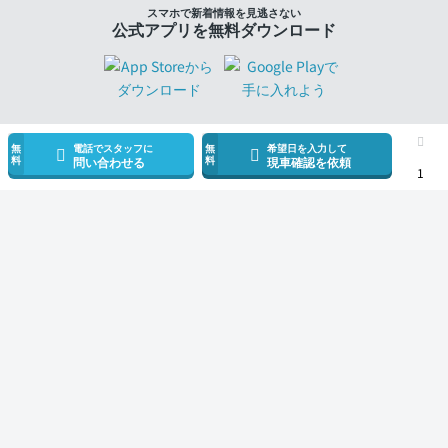
スマホで新着情報を見逃さない
公式アプリを無料ダウンロード
無
電話でスタッフに
無
希望日を入力して
料
料
問い合わせる
現車確認を依頼
1
モビリコ（クルマの個人売買）
中古車一覧
タント
カスタムRS トップエディ
サービス規約とその他情報
販売可能エリア
運営会社
採用情報
モビリコ加盟会社