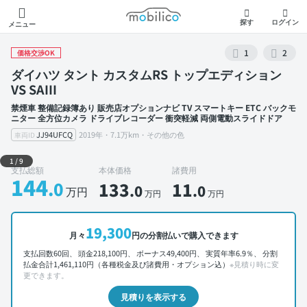
モビリコ
探す
ログイン
メニュー
1
2
価格交渉OK
ダイハツ タント カスタムRS トップエディション
VS SAIII
禁煙車 整備記録簿あり 販売店オプションナビ TV スマートキー ETC バックモ
ニター 全方位カメラ ドライブレコーダー 衝突軽減 両側電動スライドドア
JJ94UFCQ
2019年・7.1万km・その他の色
車両ID
外装 左前
1
/
9
支払総額
本体価格
諸費用
144
.0
133
11
.0
.0
万円
万円
万円
19,300
月々
円の分割払いで購入できます
支払回数60回、 頭金218,100円、 ボーナス49,400円、 実質年率6.9％、 分割
払金合計1,461,110円（各種税金及び諸費用・オプション込）
※見積り時に変
更できます。
見積りを表示する