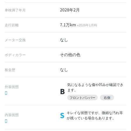
2028年2月
車検満了年月
7.1万km
走行距離
※2026年1月時
なし
メーター交換
その他の色
ボディカラー
なし
板金歴
気になるような傷や凹みが確認でき
外装状態
B
ます。
フロントバンパー
右側
S
キレイな状態ですが、微細な汚れ等
内装状態
が残っている場合もあります。