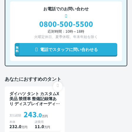
お電話でのお問い合わせ
0800-500-5500
応対時間：10時～18時
火曜定休日、夏季休暇、年末年始を除く
無
電話でスタッフに問い合わせる
料
あなたにおすすめのタント
ダイハツ タント カスタムX
美品 禁煙車 整備記録簿あ
り ディスプレイオーディオ
TV スマートキー ETC バッ
243
クモニター ドライブレコー
.0
支払総額
万円
ダー 衝突軽減 両側電動ス
本体
諸費用
ライドドア
232.0
11
.0
万円
万円