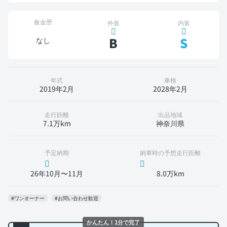
板金歴
外装
内装
B
S
なし
年式
車検
2019年2月
2028年2月
走行距離
出品地域
7.1万km
神奈川県
予定納期
納車時の予想走行距離
26年10月〜11月
8.0万km
#ワンオーナー
#お問い合わせ歓迎
かんたん！1分で完了