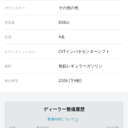
その他の色
ボディカラー
658cc
排気量
4名
定員
CVTインパネセンターシフト
トランスミッション
無鉛レギュラーガソリン
燃料
2106 (下4桁)
車台番号
ディーラー整備履歴
整備内容について
日時
整備内容
走行距離