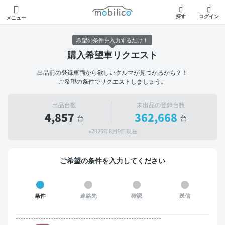
モビリコ
探す
ログイン
メニュー
希望の条件を入力するだけ！
購入希望車リクエスト
出品前の登録車両から欲しいクルマが見つかるかも？！
ご希望の条件でリクエストしましょう。
出品台数
未出品の登録台数
4,857
362,668
台
台
※2026年8月9日現在
ご希望の条件を入力してください
条件
連絡先
確認
送信