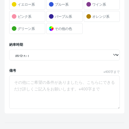
イエロー系
ブルー系
ワイン系
ピンク系
パープル系
オレンジ系
グリーン系
その他の色
納車時期
備考
※400字まで