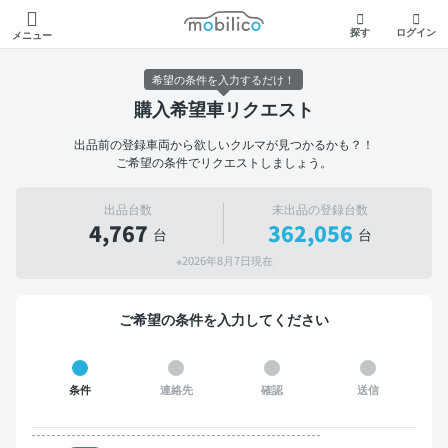
モビリコ
探す
ログイン
メニュー
希望の条件を入力するだけ！
購入希望車リクエスト
出品前の登録車両から欲しいクルマが見つかるかも？！
ご希望の条件でリクエストしましょう。
出品台数
未出品の登録台数
4,767
362,056
台
台
※2026年8月7日現在
ご希望の条件を入力してください
条件
連絡先
確認
送信