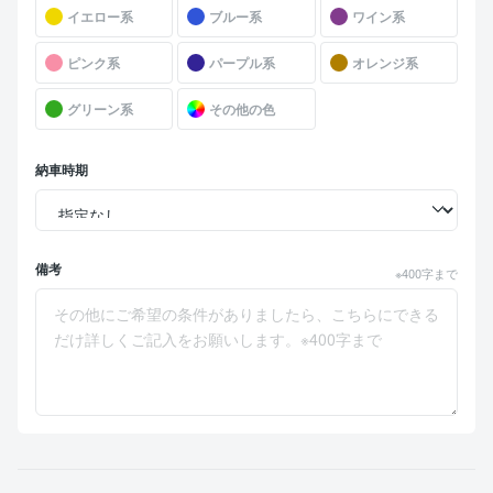
イエロー系
ブルー系
ワイン系
ピンク系
パープル系
オレンジ系
グリーン系
その他の色
納車時期
備考
※400字まで