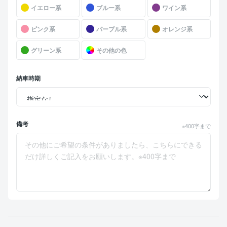
イエロー系
ブルー系
ワイン系
ピンク系
パープル系
オレンジ系
グリーン系
その他の色
納車時期
備考
※400字まで