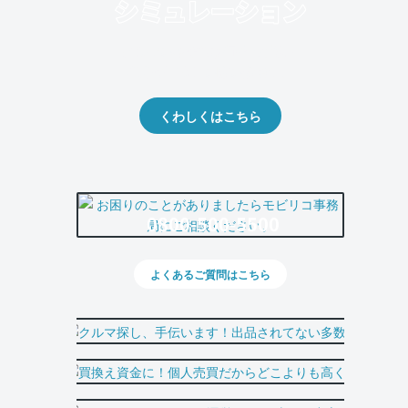
クルマの将来的な価値を予測！
出品や下取りの際の参考に。
くわしくはこちら
0800-500-5500
よくあるご質問はこちら