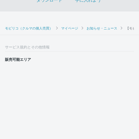
モビリコ（クルマの個人売買）
マイページ
お知らせ・ニュース
【モビ
サービス規約とその他情報
販売可能エリア
運営会社
採用情報
モビリコ加盟会社
利用規約
プライバシーポリシー