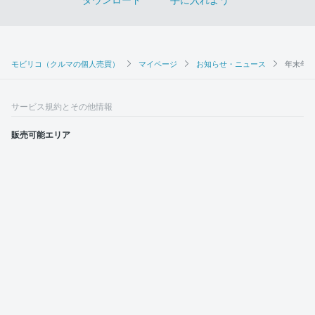
モビリコ（クルマの個人売買）
マイページ
お知らせ・ニュース
年末年
サービス規約とその他情報
販売可能エリア
運営会社
採用情報
モビリコ加盟会社
利用規約
プライバシーポリシー