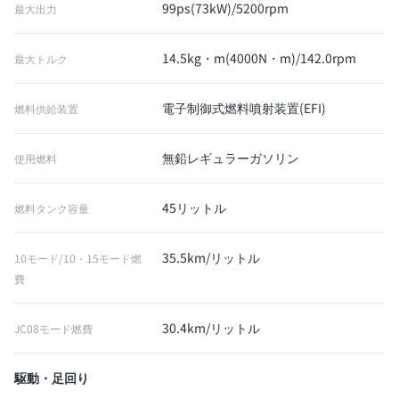
99ps(73kW)/5200rpm
最大出力
14.5kg・m(4000N・m)/142.0rpm
最大トルク
電子制御式燃料噴射装置(EFI)
燃料供給装置
無鉛レギュラーガソリン
使用燃料
45リットル
燃料タンク容量
35.5km/リットル
10モード/10・15モード燃
費
30.4km/リットル
JC08モード燃費
駆動・足回り