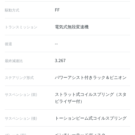
FF
駆動方式
電気式無段変速機
トランスミッション
--
後退
3.267
最終減速比
パワーアシスト付きラック＆ピニオン
ステアリング形式
ストラット式コイルスプリング（スタ
サスペンション (前)
ビライザー付）
トーションビーム式コイルスプリング
サスペンション (後)
ベンチレーテッドディスク
ブレーキ (前)