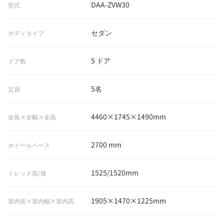
DAA-ZVW30
型式
セダン
ボディタイプ
5 ドア
ドア数
5名
定員
4460×1745×1490mm
全長×全幅×全高
2700 mm
ホイールベース
1525/1520mm
トレッド前/後
1905×1470×1225mm
室内長×室内幅×室内高