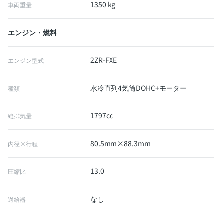
1350 kg
車両重量
エンジン・燃料
2ZR-FXE
エンジン型式
水冷直列4気筒DOHC+モーター
種類
1797cc
総排気量
80.5mm×88.3mm
内径×行程
13.0
圧縮比
なし
過給器