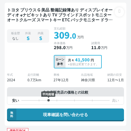
トヨタ プリウス G 美品 整備記録簿あり ディスプレイオー
ディオ ※ナビキットあり TV ブラインドスポットモニター
オートクルーズ スマートキー ETC バックモニター ドライ
ブレコーダー 衝突軽減
支払総額
309
.0
板金歴
外装
内装
万円
S
S
なし
本体価格
諸費用
298
.0
11
.0
万円
万円
41,500
ローン
月々
円
参考
※金額は変更できます。
年式
走行距離
車検
出品地域
納期の目安
2024
0.7万km
27年12月
神奈川県
12月〜1月
中古車販売店の価格との比較
平均相場
無
現車確認を問い合わせる
料
価格交渉OK