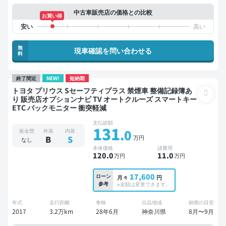
中古車販売店の価格との比較
お買い得
無
現車確認を問い合わせる
料
終了間近
NEW!
短納期
トヨタ プリウス Sセーフティプラス 禁煙車 整備記録簿あ
り 販売店オプションナビ TV オートクルーズ スマートキー
ETC バックモニター 衝突軽減
支払総額
131
.0
板金歴
外装
内装
万円
B
S
なし
本体価格
諸費用
120
.0
11
.0
万円
万円
17,600
ローン
月々
円
参考
※金額は変更できます。
年式
走行距離
車検
出品地域
納期の目安
2017
3.2万km
28年6月
神奈川県
8月〜9月