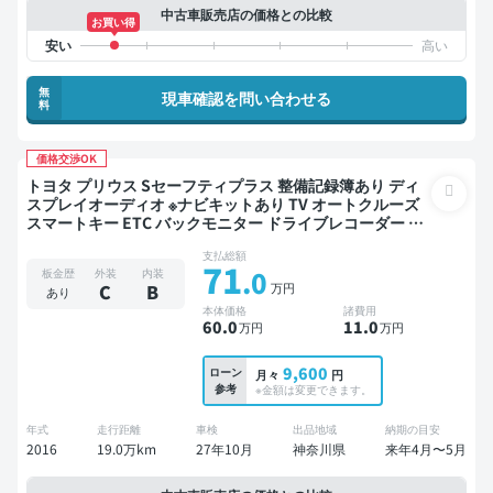
中古車販売店の価格との比較
お買い得
無
現車確認を問い合わせる
料
価格交渉OK
トヨタ プリウス Sセーフティプラス 整備記録簿あり ディ
スプレイオーディオ ※ナビキットあり TV オートクルーズ
スマートキー ETC バックモニター ドライブレコーダー フ
ルエアロ 衝突軽減
支払総額
71
.0
板金歴
外装
内装
万円
C
B
あり
本体価格
諸費用
60
.0
11
.0
万円
万円
9,600
ローン
月々
円
参考
※金額は変更できます。
年式
走行距離
車検
出品地域
納期の目安
2016
19.0万km
27年10月
神奈川県
来年4月〜5月