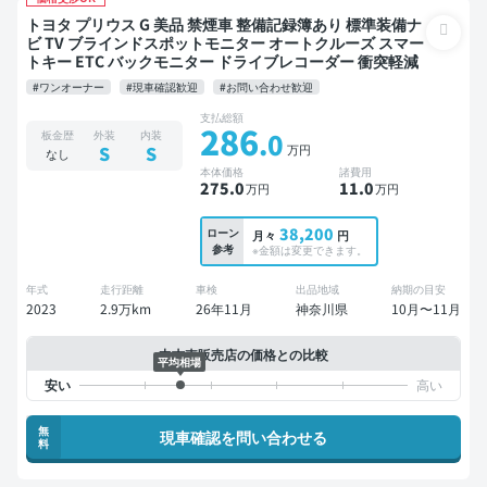
トヨタ プリウス G 美品 禁煙車 整備記録簿あり 標準装備ナ
ビ TV ブラインドスポットモニター オートクルーズ スマー
トキー ETC バックモニター ドライブレコーダー 衝突軽減
#ワンオーナー
#現車確認歓迎
#お問い合わせ歓迎
支払総額
286
.0
板金歴
外装
内装
万円
S
S
なし
本体価格
諸費用
275
.0
11
.0
万円
万円
38,200
ローン
月々
円
参考
※金額は変更できます。
年式
走行距離
車検
出品地域
納期の目安
2023
2.9万km
26年11月
神奈川県
10月〜11月
中古車販売店の価格との比較
平均相場
無
現車確認を問い合わせる
料