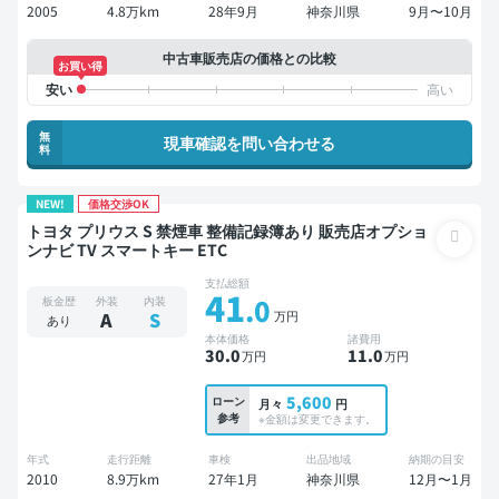
2005
4.8万km
28年9月
神奈川県
9月〜10月
中古車販売店の価格との比較
お買い得
無
現車確認を問い合わせる
料
NEW!
価格交渉OK
トヨタ プリウス S 禁煙車 整備記録簿あり 販売店オプショ
ンナビ TV スマートキー ETC
支払総額
41
.0
板金歴
外装
内装
万円
A
S
あり
本体価格
諸費用
30
.0
11
.0
万円
万円
5,600
ローン
月々
円
参考
※金額は変更できます。
年式
走行距離
車検
出品地域
納期の目安
2010
8.9万km
27年1月
神奈川県
12月〜1月