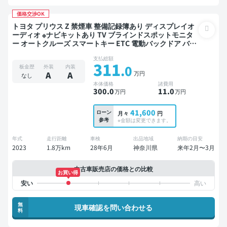
価格交渉OK
トヨタ プリウス Z 禁煙車 整備記録簿あり ディスプレイオ
ーディオ ※ナビキットあり TV ブラインドスポットモニタ
ー オートクルーズ スマートキー ETC 電動バックドア バッ
クモニター 全方位カメラ ドライブレコーダー 衝突軽減
支払総額
311
.0
板金歴
外装
内装
万円
A
A
なし
本体価格
諸費用
300
.0
11
.0
万円
万円
41,600
ローン
月々
円
参考
※金額は変更できます。
年式
走行距離
車検
出品地域
納期の目安
2023
1.8万km
28年6月
神奈川県
来年2月〜3月
中古車販売店の価格との比較
お買い得
無
現車確認を問い合わせる
料