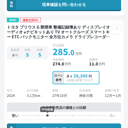
無
現車確認を問い合わせる
料
NEW!
価格交渉OK
トヨタ プリウス G 禁煙車 整備記録簿あり ディスプレイオ
ーディオ ※ナビキットあり TV オートクルーズ スマートキ
ー ETC バックモニター 全方位カメラ ドライブレコーダー
衝突軽減
支払総額
285
.0
板金歴
外装
内装
万円
S
S
あり
本体価格
諸費用
274
.0
11
.0
万円
万円
38,300
ローン
月々
円
参考
※金額は変更できます。
年式
走行距離
車検
出品地域
納期の目安
2024
3.1万km
27年10月
神奈川県
12月〜1月
中古車販売店の価格との比較
平均相場
無