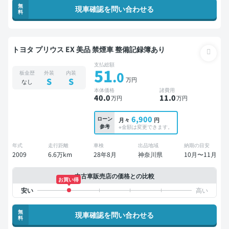
無
現車確認を問い合わせる
料
トヨタ プリウス EX 美品 禁煙車 整備記録簿あり
支払総額
51
.0
板金歴
外装
内装
万円
S
S
なし
本体価格
諸費用
40
.0
11
.0
万円
万円
6,900
ローン
月々
円
参考
※金額は変更できます。
年式
走行距離
車検
出品地域
納期の目安
2009
6.6万km
28年8月
神奈川県
10月〜11月
中古車販売店の価格との比較
お買い得
無
現車確認を問い合わせる
料