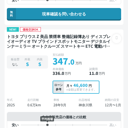
無
現車確認を問い合わせる
料
NEW!
価格交渉OK
トヨタ プリウス Z 美品 禁煙車 整備記録簿あり ディスプレ
イオーディオ TV ブラインドスポットモニター デジタルイ
ンナーミラー オートクルーズ スマートキー ETC 電動バッ
クドア バックモニター 全方位カメラ ドライブレコーダー
支払総額
衝突軽減
347
.0
板金歴
外装
内装
万円
S
S
なし
本体価格
諸費用
336
.0
11
.0
万円
万円
46,600
ローン
月々
円
参考
※金額は変更できます。
年式
走行距離
車検
出品地域
納期の目安
2025
0.6万km
28年9月
神奈川県
12月〜1月
中古車販売店の価格との比較
平均相場