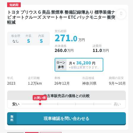
短納期
トヨタ プリウス G 美品 禁煙車 整備記録簿あり 標準装備ナ
ビ オートクルーズ スマートキー ETC バックモニター 衝突
軽減
支払総額
271
.0
板金歴
外装
内装
万円
S
S
なし
本体価格
諸費用
260
.0
11
.0
万円
万円
36,200
ローン
月々
円
参考
※金額は変更できます。
年式
走行距離
車検
出品地域
納期の目安
2023
1.2万km
26年12月
神奈川県
9月〜10月
中古車販売店の価格との比較
お買い得
無
現車確認を問い合わせる
料