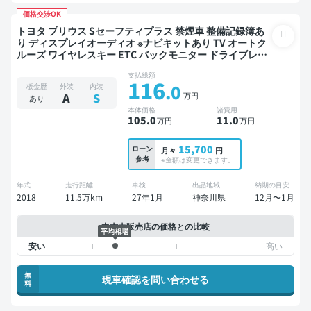
価格交渉OK
トヨタ プリウス Sセーフティプラス 禁煙車 整備記録簿あ
り ディスプレイオーディオ ※ナビキットあり TV オートク
ルーズ ワイヤレスキー ETC バックモニター ドライブレコ
ーダー 衝突軽減
支払総額
116
.0
板金歴
外装
内装
万円
A
S
あり
本体価格
諸費用
105
.0
11
.0
万円
万円
15,700
ローン
月々
円
参考
※金額は変更できます。
年式
走行距離
車検
出品地域
納期の目安
2018
11.5万km
27年1月
神奈川県
12月〜1月
中古車販売店の価格との比較
平均相場
無
現車確認を問い合わせる
料