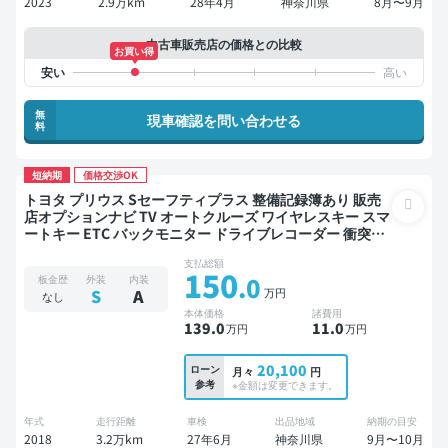
2023
2.9万km
28年4月
神奈川県
8月〜9月
中古車販売店の価格との比較
お買い得
無
現車確認を問い合わせる
料
短納期
価格交渉OK
トヨタ プリウス Sセーフティプラス 整備記録簿あり 販売
店オプションナビ TV オートクルーズ ワイヤレスキー スマ
ートキー ETC バックモニター ドライブレコーダー 衝突軽
減
支払総額
150
.0
板金歴
外装
内装
万円
S
A
なし
本体価格
諸費用
139
.0
11
.0
万円
万円
20,100
ローン
月々
円
参考
※金額は変更できます。
年式
走行距離
車検
出品地域
納期の目安
2018
3.2万km
27年6月
神奈川県
9月〜10月