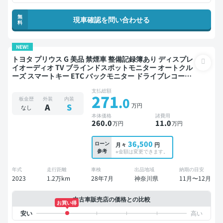
無
現車確認を問い合わせる
料
NEW!
トヨタ プリウス G 美品 禁煙車 整備記録簿あり ディスプレ
イオーディオ TV ブラインドスポットモニター オートクル
ーズ スマートキー ETC バックモニター ドライブレコーダ
ー 衝突軽減
支払総額
271
.0
板金歴
外装
内装
万円
A
S
なし
本体価格
諸費用
260
.0
11
.0
万円
万円
36,500
ローン
月々
円
参考
※金額は変更できます。
年式
走行距離
車検
出品地域
納期の目安
2023
1.2万km
28年7月
神奈川県
11月〜12月
中古車販売店の価格との比較
お買い得