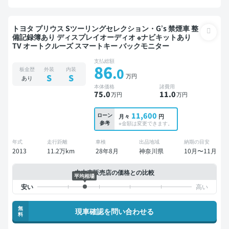
トヨタ プリウス Sツーリングセレクション・G’s 禁煙車 整
備記録簿あり ディスプレイオーディオ ※ナビキットあり
TV オートクルーズ スマートキー バックモニター
支払総額
86
.0
板金歴
外装
内装
万円
S
S
あり
本体価格
諸費用
75
.0
11
.0
万円
万円
11,600
ローン
月々
円
参考
※金額は変更できます。
年式
走行距離
車検
出品地域
納期の目安
2013
11.2万km
28年8月
神奈川県
10月〜11月
中古車販売店の価格との比較
平均相場
無
現車確認を問い合わせる
料