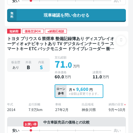
無
現車確認を問い合わせる
料
短納期
価格交渉OK
※納期応相談
トヨタ プリウス G 禁煙車 整備記録簿あり ディスプレイオ
ーディオ ※ナビキットあり TV デジタルインナーミラー ス
マートキー ETC バックモニター ドライブレコーダー 衝突
軽減
支払総額
71
.0
板金歴
外装
内装
万円
B
S
あり
本体価格
諸費用
60
.0
11
.0
万円
万円
9,600
ローン
月々
円
参考
※金額は変更できます。
年式
走行距離
車検
出品地域
納期の目安
※
2014
7.9万km
27年2月
神奈川県
9月〜10月
中古車販売店の価格との比較
お買い得