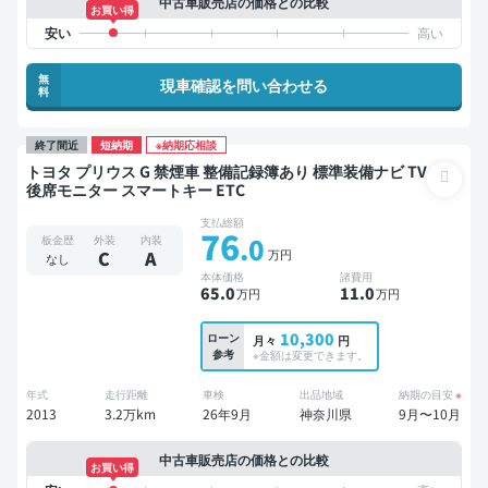
中古車販売店の価格との比較
お買い得
無
現車確認を問い合わせる
料
終了間近
短納期
※納期応相談
トヨタ プリウス G 禁煙車 整備記録簿あり 標準装備ナビ TV
後席モニター スマートキー ETC
支払総額
76
.0
板金歴
外装
内装
万円
C
A
なし
本体価格
諸費用
65
.0
11
.0
万円
万円
10,300
ローン
月々
円
参考
※金額は変更できます。
年式
走行距離
車検
出品地域
納期の目安
※
2013
3.2万km
26年9月
神奈川県
9月〜10月
中古車販売店の価格との比較
お買い得