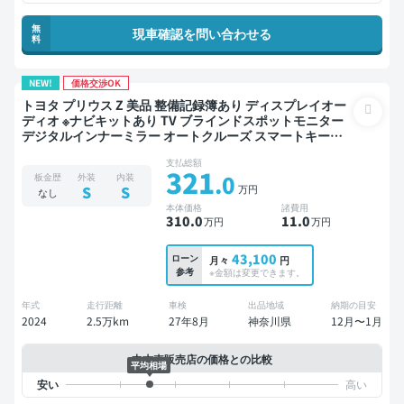
無
現車確認を問い合わせる
料
NEW!
価格交渉OK
トヨタ プリウス Z 美品 整備記録簿あり ディスプレイオー
ディオ ※ナビキットあり TV ブラインドスポットモニター
デジタルインナーミラー オートクルーズ スマートキー
ETC 電動バックドア バックモニター 全方位カメラ ドライ
支払総額
ブレコーダー 衝突軽減
321
.0
板金歴
外装
内装
万円
S
S
なし
本体価格
諸費用
310
.0
11
.0
万円
万円
43,100
ローン
月々
円
参考
※金額は変更できます。
年式
走行距離
車検
出品地域
納期の目安
2024
2.5万km
27年8月
神奈川県
12月〜1月
中古車販売店の価格との比較
平均相場