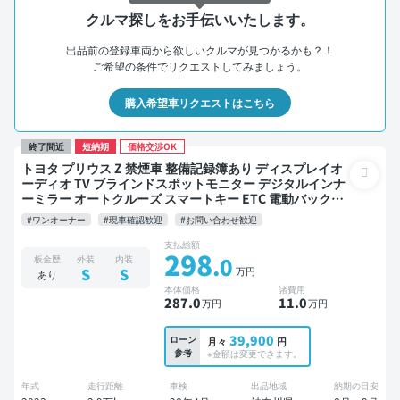
クルマ探しをお手伝いいたします。
出品前の登録車両から欲しいクルマが見つかるかも？！
ご希望の条件でリクエストしてみましょう。
購入希望車リクエストはこちら
終了間近
短納期
価格交渉OK
トヨタ プリウス Z 禁煙車 整備記録簿あり ディスプレイオ
ーディオ TV ブラインドスポットモニター デジタルインナ
ーミラー オートクルーズ スマートキー ETC 電動バックド
ア バックモニター 全方位カメラ ドライブレコーダー 衝突
#ワンオーナー
#現車確認歓迎
#お問い合わせ歓迎
軽減
支払総額
298
.0
板金歴
外装
内装
万円
S
S
あり
本体価格
諸費用
287
.0
11
.0
万円
万円
39,900
ローン
月々
円
参考
※金額は変更できます。
年式
走行距離
車検
出品地域
納期の目安