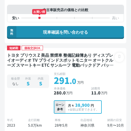
中古車販売店の価格との比較
お買い得
無
現車確認を問い合わせる
料
短納期
価格交渉OK
トヨタ プリウス Z 美品 禁煙車 整備記録簿あり ディスプレ
イオーディオ TV ブラインドスポットモニター オートクル
ーズ スマートキー ETC サンルーフ 電動バックドア バック
モニター 全方位カメラ ドライブレコーダー 衝突軽減
支払総額
291
.0
板金歴
外装
内装
万円
S
S
なし
本体価格
諸費用
280
.0
11
.0
万円
万円
38,900
ローン
月々
円
参考
※金額は変更できます。
年式
走行距離
車検
出品地域
納期の目安
2023
5.0万km
28年5月
神奈川県
9月〜10月