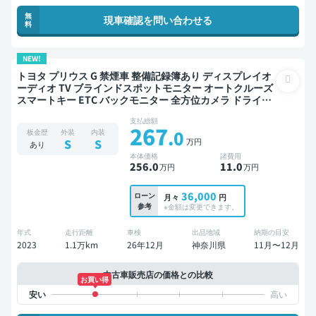
無
現車確認を問い合わせる
料
NEW!
トヨタ プリウス G 禁煙車 整備記録簿あり ディスプレイオ
ーディオ TV ブラインドスポットモニター オートクルーズ
スマートキー ETC バックモニター 全方位カメラ ドライブ
レコーダー 衝突軽減
支払総額
267
.0
板金歴
外装
内装
万円
S
S
あり
本体価格
諸費用
256
.0
11
.0
万円
万円
36,000
ローン
月々
円
参考
※金額は変更できます。
年式
走行距離
車検
出品地域
納期の目安
2023
1.1万km
26年12月
神奈川県
11月〜12月
中古車販売店の価格との比較
お買い得