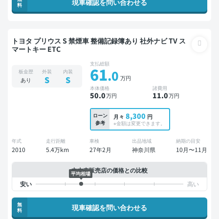
現車確認を問い合わせる
料
トヨタ プリウス S 禁煙車 整備記録簿あり 社外ナビ TV ス
マートキー ETC
支払総額
61
.0
板金歴
外装
内装
万円
S
S
あり
本体価格
諸費用
50
.0
11
.0
万円
万円
8,300
ローン
月々
円
参考
※金額は変更できます。
年式
走行距離
車検
出品地域
納期の目安
2010
5.4万km
27年2月
神奈川県
10月〜11月
中古車販売店の価格との比較
平均相場
無
現車確認を問い合わせる
料