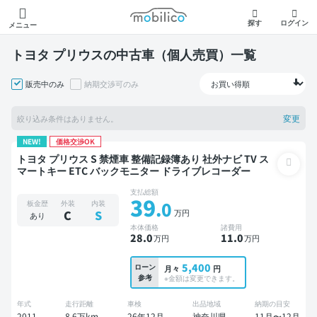
モビリコ
探す
ログイン
メニュー
トヨタ プリウスの中古車（個人売買）一覧
販売中のみ
納期交渉可のみ
変更
絞り込み条件はありません。
NEW!
価格交渉OK
トヨタ プリウス S 禁煙車 整備記録簿あり 社外ナビ TV ス
マートキー ETC バックモニター ドライブレコーダー
支払総額
39
.0
板金歴
外装
内装
万円
C
S
あり
本体価格
諸費用
28
.0
11
.0
万円
万円
5,400
ローン
月々
円
参考
※金額は変更できます。
年式
走行距離
車検
出品地域
納期の目安
2011
8.6万km
26年12月
神奈川県
11月〜12月