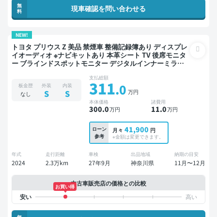
無
現車確認を問い合わせる
料
NEW!
トヨタ プリウス Z 美品 禁煙車 整備記録簿あり ディスプレ
イオーディオ ※ナビキットあり 本革シート TV 後席モニタ
ー ブラインドスポットモニター デジタルインナーミラー
オートクルーズ スマートキー ETC 電動バックドア バック
支払総額
モニター 全方位カメラ ドライブレコーダー 衝突軽減
311
.0
板金歴
外装
内装
万円
S
S
なし
本体価格
諸費用
300
.0
11
.0
万円
万円
41,900
ローン
月々
円
参考
※金額は変更できます。
年式
走行距離
車検
出品地域
納期の目安
2024
2.3万km
27年9月
神奈川県
11月〜12月
中古車販売店の価格との比較
お買い得
無