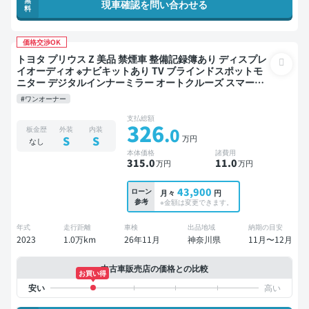
現車確認を問い合わせる
料
価格交渉OK
トヨタ プリウス Z 美品 禁煙車 整備記録簿あり ディスプレ
イオーディオ ※ナビキットあり TV ブラインドスポットモ
ニター デジタルインナーミラー オートクルーズ スマート
キー ETC 電動バックドア バックモニター 全方位カメラ ド
#ワンオーナー
ライブレコーダー 衝突軽減
支払総額
326
.0
板金歴
外装
内装
万円
S
S
なし
本体価格
諸費用
315
.0
11
.0
万円
万円
43,900
ローン
月々
円
参考
※金額は変更できます。
年式
走行距離
車検
出品地域
納期の目安
2023
1.0万km
26年11月
神奈川県
11月〜12月
中古車販売店の価格との比較
お買い得