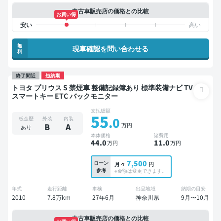
中古車販売店の価格との比較
お買い得
無
現車確認を問い合わせる
料
終了間近
短納期
トヨタ プリウス S 禁煙車 整備記録簿あり 標準装備ナビ TV
スマートキー ETC バックモニター
支払総額
55
.0
板金歴
外装
内装
万円
B
A
あり
本体価格
諸費用
44
.0
11
.0
万円
万円
7,500
ローン
月々
円
参考
※金額は変更できます。
年式
走行距離
車検
出品地域
納期の目安
2010
7.8万km
27年6月
神奈川県
9月〜10月
中古車販売店の価格との比較