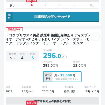
お買い得
無
現車確認を問い合わせる
料
価格交渉OK
トヨタ プリウス Z 美品 禁煙車 整備記録簿あり ディスプレ
イオーディオ ※ナビキットあり TV ブラインドスポットモ
ニター デジタルインナーミラー オートクルーズ スマート
キー ETC 電動バックドア バックモニター 全方位カメラ ド
支払総額
ライブレコーダー 衝突軽減
296
.0
板金歴
外装
内装
万円
A
S
なし
本体価格
諸費用
285
.0
11
.0
万円
万円
39,500
ローン
月々
円
参考
※金額は変更できます。
年式
走行距離
車検
出品地域
納期の目安
2023
1.7万km
26年10月
神奈川県
10月〜11月
中古車販売店の価格との比較
お買い得