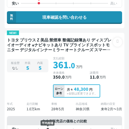
無
現車確認を問い合わせる
料
NEW!
トヨタ プリウス Z 美品 禁煙車 整備記録簿あり ディスプレ
イオーディオ ※ナビキットあり TV ブラインドスポットモ
ニター デジタルインナーミラー オートクルーズ スマート
キー ETC 電動バックドア 全方位カメラ 衝突軽減
支払総額
361
.0
板金歴
外装
内装
万円
S
S
なし
本体価格
諸費用
350
.0
11
.0
万円
万円
48,300
ローン
月々
円
参考
※金額は変更できます。
年式
走行距離
車検
出品地域
納期の目安
2025
1.0万km
28年5月
神奈川県
来年2月〜3月
中古車販売店の価格との比較
平均相場