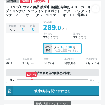
終了間近
短納期
価格交渉OK
トヨタ プリウス Z 美品 禁煙車 整備記録簿あり メーカーオ
プションナビ TV ブラインドスポットモニター デジタルイ
ンナーミラー オートクルーズ スマートキー ETC 電動バッ
クドア バックモニター 全方位カメラ ドライブレコーダー
支払総額
衝突軽減
289
.0
板金歴
外装
内装
万円
S
S
なし
本体価格
諸費用
278
.0
11
.0
万円
万円
38,600
ローン
月々
円
参考
※金額は変更できます。
年式
走行距離
車検
出品地域
納期の目安
2023
3.2万km
26年9月
神奈川県
9月〜10月
中古車販売店の価格との比較
お買い得
無
現車確認を問い合わせる
料
希望の条件を入力するだけ！