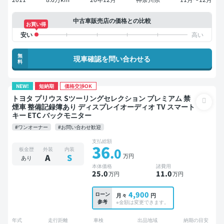
中古車販売店の価格との比較
お買い得
無
現車確認を問い合わせる
料
NEW!
短納期
価格交渉OK
トヨタ プリウス Sツーリングセレクション プレミアム 禁
煙車 整備記録簿あり ディスプレイオーディオ TV スマート
キー ETC バックモニター
#ワンオーナー
#お問い合わせ歓迎
支払総額
36
.0
板金歴
外装
内装
万円
A
S
あり
本体価格
諸費用
25
.0
11
.0
万円
万円
4,900
ローン
月々
円
参考
※金額は変更できます。
年式
走行距離
車検
出品地域
納期の目安