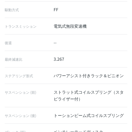
FF
駆動方式
電気式無段変速機
トランスミッション
--
後退
3.267
最終減速比
パワーアシスト付きラック＆ピニオン
ステアリング形式
ストラット式コイルスプリング（スタ
サスペンション (前)
ビライザー付）
トーションビーム式コイルスプリング
サスペンション (後)
ベンチレーテッドディスク
ブレーキ (前)