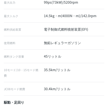
99ps(73kW)/5200rpm
最大出力
14.5kg・m(4000N・m)/142.0rpm
最大トルク
電子制御式燃料噴射装置(EFI)
燃料供給装置
無鉛レギュラーガソリン
使用燃料
45リットル
燃料タンク容量
35.5km/リットル
10モード/10・15モード燃
費
30.4km/リットル
JC08モード燃費
駆動・足回り