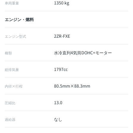
1350 kg
車両重量
エンジン・燃料
2ZR-FXE
エンジン型式
水冷直列4気筒DOHC+モーター
種類
1797cc
総排気量
80.5mm×88.3mm
内径×行程
13.0
圧縮比
なし
過給器