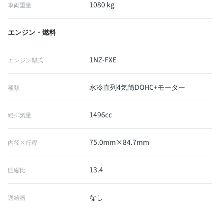
1080 kg
車両重量
エンジン・燃料
1NZ-FXE
エンジン型式
水冷直列4気筒DOHC+モーター
種類
1496cc
総排気量
75.0mm×84.7mm
内径×行程
13.4
圧縮比
なし
過給器