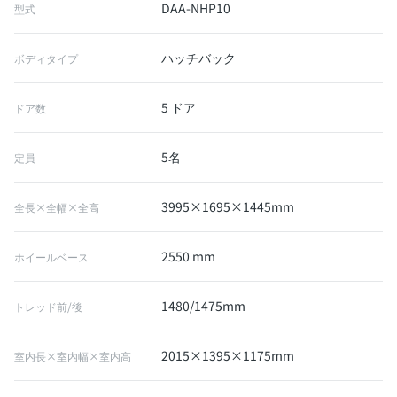
DAA-NHP10
型式
ハッチバック
ボディタイプ
5 ドア
ドア数
5名
定員
3995×1695×1445mm
全長×全幅×全高
2550 mm
ホイールベース
1480/1475mm
トレッド前/後
2015×1395×1175mm
室内長×室内幅×室内高