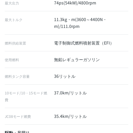
74ps(54kW)/4800rpm
最大出力
11.3kg・m(3600～4400N・
最大トルク
m)/111.0rpm
電子制御式燃料噴射装置（EFI）
燃料供給装置
無鉛レギュラーガソリン
使用燃料
36リットル
燃料タンク容量
37.0km/リットル
10モード/10・15モード燃
費
35.4km/リットル
JC08モード燃費
駆動・足回り