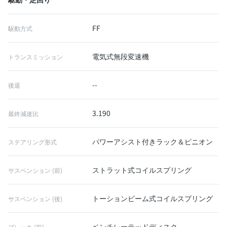
FF
駆動方式
電気式無段変速機
トランスミッション
--
後退
3.190
最終減速比
パワーアシスト付きラック＆ピニオン
ステアリング形式
ストラット式コイルスプリング
サスペンション (前)
トーションビーム式コイルスプリング
サスペンション (後)
ベンチレーテッドディスク
ブレーキ (前)