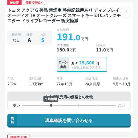
短納期
価格交渉OK
トヨタ アクア G 美品 禁煙車 整備記録簿あり ディスプレイ
オーディオ TV オートクルーズ スマートキー ETC バックモ
ニター ドライブレコーダー 衝突軽減
支払総額
191
.0
板金歴
外装
内装
万円
A
S
なし
本体価格
諸費用
180
.0
11
.0
万円
万円
25,600
ローン
月々
円
参考
※金額は変更できます。
年式
走行距離
車検
出品地域
納期の目安
2024
1.3万km
27年10月
神奈川県
9月〜10月
中古車販売店の価格との比較
平均相場
無
現車確認を問い合わせる
料
価格交渉OK