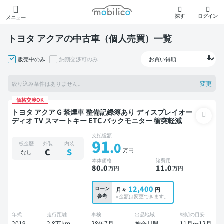
モビリコ
探す
ログイン
メニュー
トヨタ アクアの中古車（個人売買）一覧
販売中のみ
納期交渉可のみ
変更
絞り込み条件はありません。
価格交渉OK
トヨタ アクア G 禁煙車 整備記録簿あり ディスプレイオー
ディオ TV スマートキー ETC バックモニター 衝突軽減
支払総額
91
.0
板金歴
外装
内装
万円
C
S
なし
本体価格
諸費用
80
.0
11
.0
万円
万円
12,400
ローン
月々
円
参考
※金額は変更できます。
年式
走行距離
車検
出品地域
納期の目安
2019
2.8万km
28年7月
神奈川県
11月〜12月