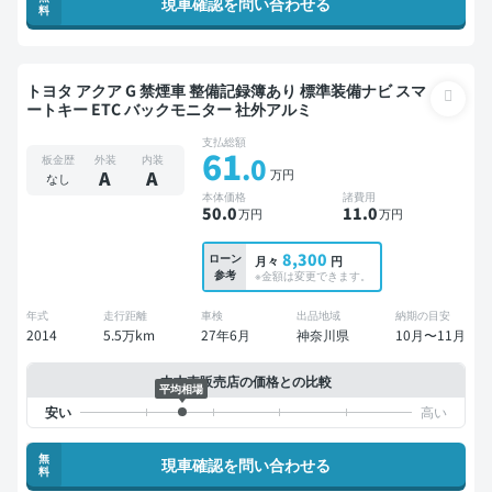
現車確認を問い合わせる
料
トヨタ アクア G 禁煙車 整備記録簿あり 標準装備ナビ スマ
ートキー ETC バックモニター 社外アルミ
支払総額
61
.0
板金歴
外装
内装
万円
A
A
なし
本体価格
諸費用
50
.0
11
.0
万円
万円
8,300
ローン
月々
円
参考
※金額は変更できます。
年式
走行距離
車検
出品地域
納期の目安
2014
5.5万km
27年6月
神奈川県
10月〜11月
中古車販売店の価格との比較
平均相場
無
現車確認を問い合わせる
料