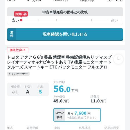
中古車販売店の価格との比較
お買い得
無
現車確認を問い合わせる
料
価格交渉OK
トヨタ アクア G G’s 美品 禁煙車 整備記録簿あり ディスプ
レイオーディオ ※ナビキットあり TV 後席モニター オート
クルーズ スマートキー ETC バックモニター フルエアロ
#ワンオーナー
支払総額
56
.0
板金歴
外装
内装
万円
A
S
なし
本体価格
諸費用
45
.0
11
.0
万円
万円
7,600
ローン
月々
円
参考
※金額は変更できます。
年式
走行距離
車検
出品地域
納期の目安