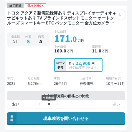
終了間近
価格交渉OK
トヨタ アクア Z 整備記録簿あり ディスプレイオーディオ ※
ナビキットあり TV ブラインドスポットモニター オートク
ルーズ スマートキー ETC バックモニター 全方位カメラ 衝
突軽減
支払総額
171
.0
板金歴
外装
内装
万円
S
A
なし
本体価格
諸費用
160
.0
11
.0
万円
万円
22,900
ローン
月々
円
参考
※金額は変更できます。
年式
走行距離
車検
出品地域
納期の目安
2021
6.2万km
26年9月
神奈川県
10月〜11月
中古車販売店の価格との比較
平均相場
無
現車確認を問い合わせる
料