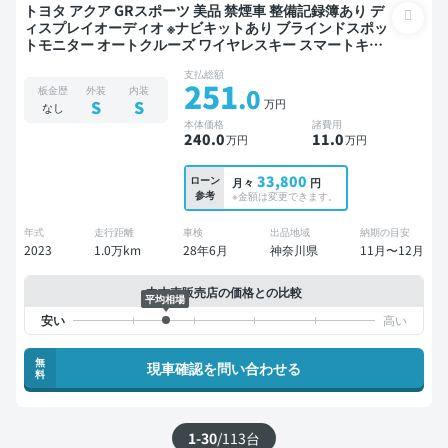
トヨタ アクア GRスポーツ 美品 禁煙車 整備記録簿あり デ
ィスプレイオーディオ ※ナビキットあり ブラインドスポッ
トモニター オートクルーズ ワイヤレスキー スマートキー
ETC バックモニター 全方位カメラ ドライブレコーダー 衝
支払総額
突軽減
251
.0
板金歴
外装
内装
万円
S
S
なし
本体価格
諸費用
240
.0
11
.0
万円
万円
33,800
ローン
月々
円
参考
※金額は変更できます。
年式
走行距離
車検
出品地域
納期の目安
2023
1.0万km
28年6月
神奈川県
11月〜12月
中古車販売店の価格との比較
平均相場
無
現車確認を問い合わせる
料
1-30
/
113
台