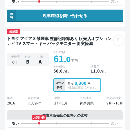
無
現車確認を問い合わせる
料
短納期
トヨタ アクア S 禁煙車 整備記録簿あり 販売店オプション
ナビ TV スマートキー バックモニター 衝突軽減
支払総額
61
.0
板金歴
外装
内装
万円
B
A
なし
本体価格
諸費用
50
.0
11
.0
万円
万円
8,300
ローン
月々
円
参考
※金額は変更できます。
年式
走行距離
車検
出品地域
納期の目安
2016
7.3万km
27年1月
神奈川県
9月〜10月
中古車販売店の価格との比較
お買い得