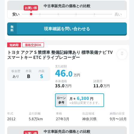
中古車販売店の価格との比較
お買い得
無
現車確認を問い合わせる
料
短納期
価格交渉OK
トヨタ アクア S 禁煙車 整備記録簿あり 標準装備ナビ TV
スマートキー ETC ドライブレコーダー
支払総額
46
.0
板金歴
外装
内装
万円
B
S
あり
本体価格
諸費用
35
.0
11
.0
万円
万円
6,300
ローン
月々
円
参考
※金額は変更できます。
年式
走行距離
車検
出品地域
納期の目安
2012
5.8万km
27年3月
神奈川県
9月〜10月
中古車販売店の価格との比較
お買い得