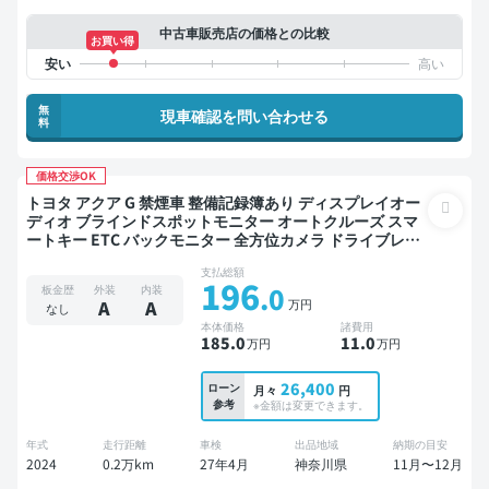
中古車販売店の価格との比較
お買い得
無
現車確認を問い合わせる
料
価格交渉OK
トヨタ アクア G 禁煙車 整備記録簿あり ディスプレイオー
ディオ ブラインドスポットモニター オートクルーズ スマ
ートキー ETC バックモニター 全方位カメラ ドライブレコ
ーダー 衝突軽減
支払総額
196
.0
板金歴
外装
内装
万円
A
A
なし
本体価格
諸費用
185
.0
11
.0
万円
万円
26,400
ローン
月々
円
参考
※金額は変更できます。
年式
走行距離
車検
出品地域
納期の目安
2024
0.2万km
27年4月
神奈川県
11月〜12月