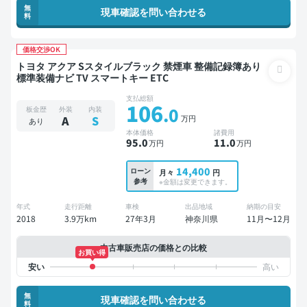
無
現車確認を問い合わせる
料
価格交渉OK
トヨタ アクア Sスタイルブラック 禁煙車 整備記録簿あり
標準装備ナビ TV スマートキー ETC
支払総額
106
.0
板金歴
外装
内装
万円
A
S
あり
本体価格
諸費用
95
.0
11
.0
万円
万円
14,400
ローン
月々
円
参考
※金額は変更できます。
年式
走行距離
車検
出品地域
納期の目安
2018
3.9万km
27年3月
神奈川県
11月〜12月
中古車販売店の価格との比較
お買い得
無
現車確認を問い合わせる
料