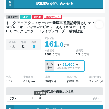
無
現車確認を問い合わせる
料
終了間近
NEW!
短納期
価格交渉OK
トヨタ アクア クロスオーバー 禁煙車 整備記録簿あり ディ
スプレイオーディオ ※ナビキットあり TV スマートキー
ETC バックモニター ドライブレコーダー 衝突軽減
支払総額
161
.0
板金歴
外装
内装
万円
C
S
なし
本体価格
諸費用
150
.0
11
.0
万円
万円
21,600
ローン
月々
円
参考
※金額は変更できます。
年式
走行距離
車検
出品地域
納期の目安
2019
0.8万km
26年9月
神奈川県
9月〜10月
中古車販売店の価格との比較
平均相場
無