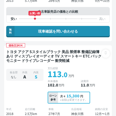
2013
5.7万km
28年5月
神奈川県
9月〜10月
中古車販売店の価格との比較
お買い得
無
現車確認を問い合わせる
料
価格交渉OK
トヨタ アクア Sスタイルブラック 美品 禁煙車 整備記録簿
あり ディスプレイオーディオ TV スマートキー ETC バック
モニター ドライブレコーダー 衝突軽減
支払総額
113
.0
板金歴
外装
内装
万円
A
S
なし
本体価格
諸費用
102
.0
11
.0
万円
万円
15,300
ローン
月々
円
参考
※金額は変更できます。
年式
走行距離
車検
出品地域
納期の目安
2018
2.5万km
27年7月
神奈川県
12月〜1月