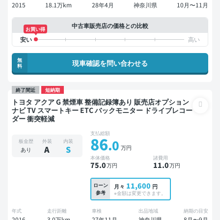
2015
18.1万km
28年4月
神奈川県
10月〜11月
中古車販売店の価格との比較
お買い得
無
現車確認を問い合わせる
料
終了間近
短納期
トヨタ アクア G 禁煙車 整備記録簿あり 販売店オプション
ナビ TV スマートキー ETC バックモニター ドライブレコー
ダー 衝突軽減
支払総額
86
.0
板金歴
外装
内装
万円
A
S
あり
本体価格
諸費用
75
.0
11
.0
万円
万円
11,600
ローン
月々
円
参考
※金額は変更できます。
年式
走行距離
車検
出品地域
納期の目安
2016
3.0万km
27年11月
神奈川県
8月〜9月