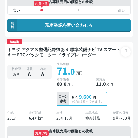
中古車販売店の価格との比較
お買い得
無
現車確認を問い合わせる
料
短納期
トヨタ アクア S 整備記録簿あり 標準装備ナビ TV スマート
キー ETC バックモニター ドライブレコーダー
支払総額
71
.0
板金歴
外装
内装
万円
A
A
あり
本体価格
諸費用
60
.0
11
.0
万円
万円
9,600
ローン
月々
円
参考
※金額は変更できます。
年式
走行距離
車検
出品地域
納期の目安
2017
6.4万km
26年10月
神奈川県
9月〜10月
中古車販売店の価格との比較
お買い得