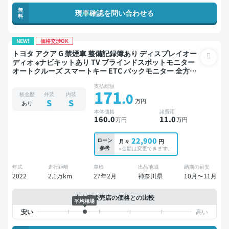
無
現車確認を問い合わせる
料
NEW!
価格交渉OK
トヨタ アクア G 禁煙車 整備記録簿あり ディスプレイオー
ディオ ※ナビキットあり TV ブラインドスポットモニター
オートクルーズ スマートキー ETC バックモニター 全方位
カメラ ドライブレコーダー 衝突軽減
支払総額
171
.0
板金歴
外装
内装
万円
S
S
あり
本体価格
諸費用
160
.0
11
.0
万円
万円
22,900
ローン
月々
円
参考
※金額は変更できます。
年式
走行距離
車検
出品地域
納期の目安
2022
2.1万km
27年2月
神奈川県
10月〜11月
中古車販売店の価格との比較
平均相場