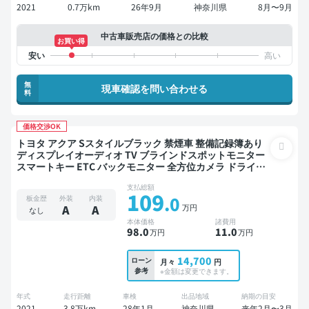
2021
0.7万km
26年9月
神奈川県
8月〜9月
中古車販売店の価格との比較
お買い得
無
現車確認を問い合わせる
料
価格交渉OK
トヨタ アクア Sスタイルブラック 禁煙車 整備記録簿あり
ディスプレイオーディオ TV ブラインドスポットモニター
スマートキー ETC バックモニター 全方位カメラ ドライブ
レコーダー 衝突軽減
支払総額
109
.0
板金歴
外装
内装
万円
A
A
なし
本体価格
諸費用
98
.0
11
.0
万円
万円
14,700
ローン
月々
円
参考
※金額は変更できます。
年式
走行距離
車検
出品地域
納期の目安
2021
3.8万km
28年1月
神奈川県
来年2月〜3月