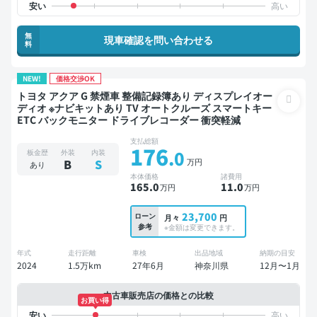
無
現車確認を問い合わせる
料
NEW!
価格交渉OK
トヨタ アクア G 禁煙車 整備記録簿あり ディスプレイオー
ディオ ※ナビキットあり TV オートクルーズ スマートキー
ETC バックモニター ドライブレコーダー 衝突軽減
支払総額
176
.0
板金歴
外装
内装
万円
B
S
あり
本体価格
諸費用
165
.0
11
.0
万円
万円
23,700
ローン
月々
円
参考
※金額は変更できます。
年式
走行距離
車検
出品地域
納期の目安
2024
1.5万km
27年6月
神奈川県
12月〜1月
中古車販売店の価格との比較
お買い得