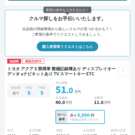
希望の条件を入力するだけ！
クルマ探しをお手伝いいたします。
出品前の登録車両から欲しいクルマが見つかるかも？！
ご希望の条件でリクエストしてみましょう。
購入希望車リクエストはこちら
短納期
価格交渉OK
トヨタ アクア S 禁煙車 整備記録簿あり ディスプレイオー
ディオ ※ナビキットあり TV スマートキー ETC
支払総額
51
.0
板金歴
外装
内装
万円
S
S
あり
本体価格
諸費用
40
.0
11
.0
万円
万円
6,900
ローン
月々
円
参考
※金額は変更できます。
年式
走行距離
車検
出品地域
納期の目安