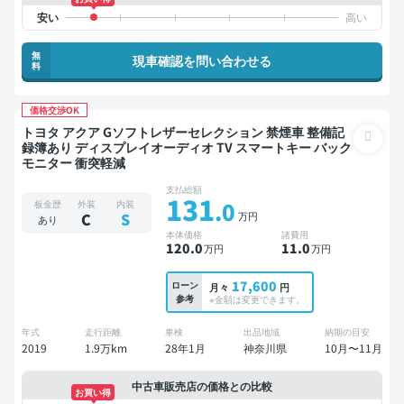
無
現車確認を問い合わせる
料
価格交渉OK
トヨタ アクア Gソフトレザーセレクション 禁煙車 整備記
録簿あり ディスプレイオーディオ TV スマートキー バック
モニター 衝突軽減
支払総額
131
.0
板金歴
外装
内装
万円
C
S
あり
本体価格
諸費用
120
.0
11
.0
万円
万円
17,600
ローン
月々
円
参考
※金額は変更できます。
年式
走行距離
車検
出品地域
納期の目安
2019
1.9万km
28年1月
神奈川県
10月〜11月
中古車販売店の価格との比較
お買い得