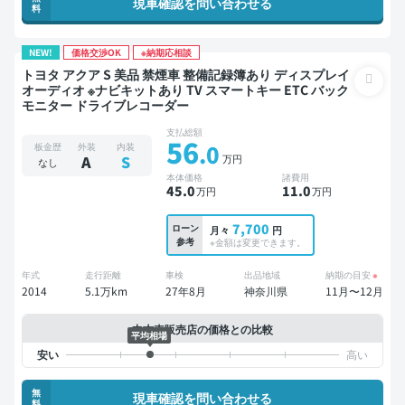
現車確認を問い合わせる
料
NEW!
価格交渉OK
※納期応相談
トヨタ アクア S 美品 禁煙車 整備記録簿あり ディスプレイ
オーディオ ※ナビキットあり TV スマートキー ETC バック
モニター ドライブレコーダー
支払総額
56
.0
板金歴
外装
内装
万円
A
S
なし
本体価格
諸費用
45
.0
11
.0
万円
万円
7,700
ローン
月々
円
参考
※金額は変更できます。
年式
走行距離
車検
出品地域
納期の目安
※
2014
5.1万km
27年8月
神奈川県
11月〜12月
中古車販売店の価格との比較
平均相場
無
現車確認を問い合わせる
料