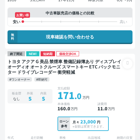
中古車販売店の価格との比較
お買い得
無
現車確認を問い合わせる
料
終了間近
NEW!
短納期
価格交渉OK
トヨタ アクア G 美品 禁煙車 整備記録簿あり ディスプレイ
オーディオ オートクルーズ スマートキー ETC バックモニ
ター ドライブレコーダー 衝突軽減
#ワンオーナー
#即納可
支払総額
171
.0
板金歴
外装
内装
万円
S
S
なし
本体価格
諸費用
160
.0
11
.0
万円
万円
23,000
ローン
月々
円
参考
※金額は変更できます。
年式
走行距離
車検
出品地域
納期の目安