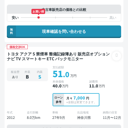
中古車販売店の価格との比較
お買い得
無
現車確認を問い合わせる
料
価格交渉OK
トヨタ アクア S 禁煙車 整備記録簿あり 販売店オプション
ナビ TV スマートキー ETC バックモニター
支払総額
51
.0
板金歴
外装
内装
万円
B
S
あり
本体価格
諸費用
40
.0
11
.0
万円
万円
7,000
ローン
月々
円
参考
※金額は変更できます。
年式
走行距離
車検
出品地域
納期の目安
2012
8.0万km
27年9月
神奈川県
11月〜12月