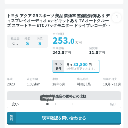
トヨタ アクア GRスポーツ 美品 禁煙車 整備記録簿あり デ
ィスプレイオーディオ ※ナビキットあり TV オートクルー
ズ スマートキー ETC バックモニター ドライブレコーダー
衝突軽減
支払総額
253
.0
板金歴
外装
内装
万円
S
S
なし
本体価格
諸費用
242
.0
11
.0
万円
万円
33,800
ローン
月々
円
参考
※金額は変更できます。
年式
走行距離
車検
出品地域
納期の目安
2023
1.0万km
28年6月
神奈川県
10月〜11月
中古車販売店の価格との比較
平均相場
無
現車確認を問い合わせる
料