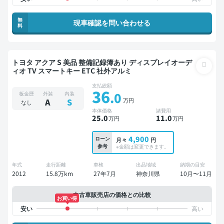
無
現車確認を問い合わせる
料
トヨタ アクア S 美品 整備記録簿あり ディスプレイオーデ
ィオ TV スマートキー ETC 社外アルミ
支払総額
36
.0
板金歴
外装
内装
万円
A
S
なし
本体価格
諸費用
25
.0
11
.0
万円
万円
4,900
ローン
月々
円
参考
※金額は変更できます。
年式
走行距離
車検
出品地域
納期の目安
2012
15.8万km
27年7月
神奈川県
10月〜11月
中古車販売店の価格との比較
お買い得