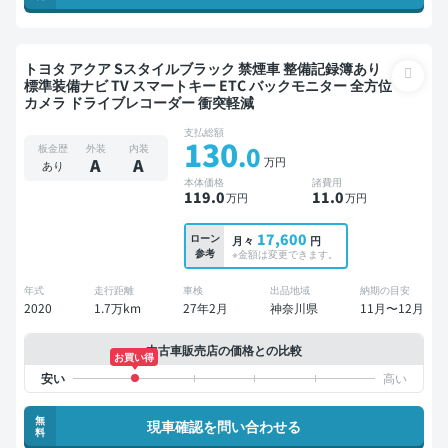
トヨタ アクア Sスタイルブラック 禁煙車 整備記録簿あり
標準装備ナビ TV スマートキー ETC バックモニター 全方位
カメラ ドライブレコーダー 衝突軽減
支払総額
130
.0
板金歴
外装
内装
万円
A
A
あり
本体価格
諸費用
119
.0
11
.0
万円
万円
17,600
ローン
月々
円
参考
※金額は変更できます。
年式
走行距離
車検
出品地域
納期の目安
2020
1.7万km
27年2月
神奈川県
11月〜12月
中古車販売店の価格との比較
お買い得
無
現車確認を問い合わせる
料