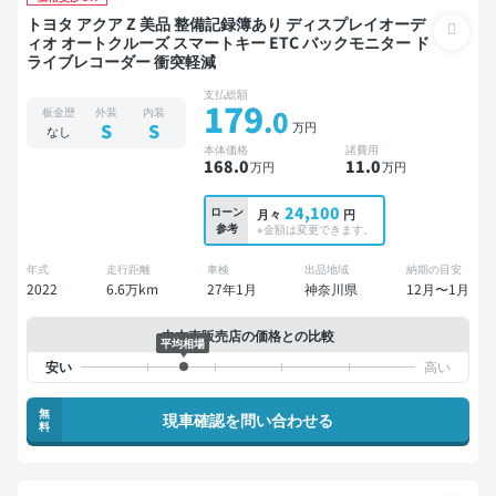
トヨタ アクア Z 美品 整備記録簿あり ディスプレイオーデ
ィオ オートクルーズ スマートキー ETC バックモニター ド
ライブレコーダー 衝突軽減
支払総額
179
.0
板金歴
外装
内装
万円
S
S
なし
本体価格
諸費用
168
.0
11
.0
万円
万円
24,100
ローン
月々
円
参考
※金額は変更できます。
年式
走行距離
車検
出品地域
納期の目安
2022
6.6万km
27年1月
神奈川県
12月〜1月
中古車販売店の価格との比較
平均相場
無
現車確認を問い合わせる
料