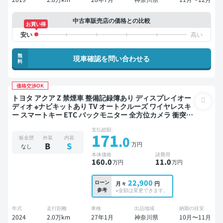
中古車販売店の価格との比較
お買い得
無
現車確認を問い合わせる
料
価格交渉OK
トヨタ アクア Z 禁煙車 整備記録簿あり ディスプレイオー
ディオ ※ナビキットあり TV オートクルーズ ワイヤレスキ
ー スマートキー ETC バックモニター 全方位カメラ 衝突軽
減
支払総額
171
.0
板金歴
外装
内装
万円
B
S
なし
本体価格
諸費用
160
.0
11
.0
万円
万円
22,900
ローン
月々
円
参考
※金額は変更できます。
年式
走行距離
車検
出品地域
納期の目安
2024
2.0万km
27年1月
神奈川県
10月〜11月