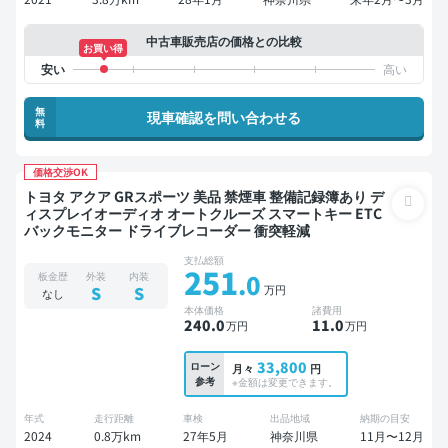
中古車販売店の価格との比較
お買い得
無
現車確認を問い合わせる
料
価格交渉OK
トヨタ アクア GRスポーツ 美品 禁煙車 整備記録簿あり デ
ィスプレイオーディオ オートクルーズ スマートキー ETC
バックモニター ドライブレコーダー 衝突軽減
支払総額
251
.0
板金歴
外装
内装
万円
S
S
なし
本体価格
諸費用
240
.0
11
.0
万円
万円
33,800
ローン
月々
円
参考
※金額は変更できます。
年式
走行距離
車検
出品地域
納期の目安
2024
0.8万km
27年5月
神奈川県
11月〜12月