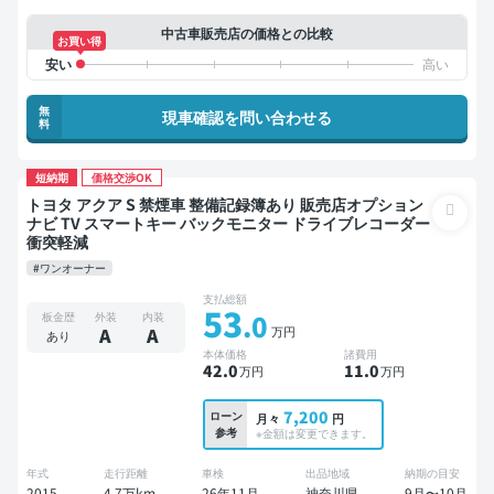
中古車販売店の価格との比較
お買い得
無
現車確認を問い合わせる
料
短納期
価格交渉OK
トヨタ アクア S 禁煙車 整備記録簿あり 販売店オプション
ナビ TV スマートキー バックモニター ドライブレコーダー
衝突軽減
#ワンオーナー
支払総額
53
.0
板金歴
外装
内装
万円
A
A
あり
本体価格
諸費用
42
.0
11
.0
万円
万円
7,200
ローン
月々
円
参考
※金額は変更できます。
年式
走行距離
車検
出品地域
納期の目安
2015
4.7万km
26年11月
神奈川県
9月〜10月