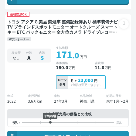
価格交渉OK
トヨタ アクア G 美品 禁煙車 整備記録簿あり 標準装備ナビ
TV ブラインドスポットモニター オートクルーズ スマート
キー ETC バックモニター 全方位カメラ ドライブレコーダ
ー 衝突軽減
#ワンオーナー
支払総額
171
.0
板金歴
外装
内装
万円
A
S
なし
本体価格
諸費用
160
.0
11
.0
万円
万円
23,000
ローン
月々
円
参考
※金額は変更できます。
年式
走行距離
車検
出品地域
納期の目安
2022
3.6万km
27年3月
神奈川県
来年1月〜2月
中古車販売店の価格との比較
平均相場
無