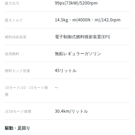
99ps(73kW)/5200rpm
最大出力
14.5kg・m(4000N・m)/142.0rpm
最大トルク
電子制御式燃料噴射装置(EFI)
燃料供給装置
無鉛レギュラーガソリン
使用燃料
45リットル
燃料タンク容量
--
10モード/10・15モード燃
費
30.4km/リットル
JC08モード燃費
駆動・足回り