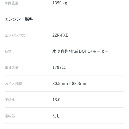
1350 kg
車両重量
エンジン・燃料
2ZR-FXE
エンジン型式
水冷直列4気筒DOHC+モーター
種類
1797cc
総排気量
80.5mm×88.3mm
内径×行程
13.0
圧縮比
なし
過給器