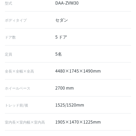
DAA-ZVW30
型式
セダン
ボディタイプ
5 ドア
ドア数
5名
定員
4480×1745×1490mm
全長×全幅×全高
2700 mm
ホイールベース
1525/1520mm
トレッド前/後
1905×1470×1225mm
室内長×室内幅×室内高