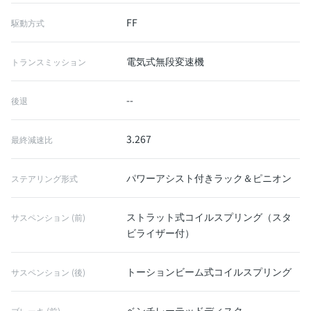
FF
駆動方式
電気式無段変速機
トランスミッション
--
後退
3.267
最終減速比
パワーアシスト付きラック＆ピニオン
ステアリング形式
ストラット式コイルスプリング（スタ
サスペンション (前)
ビライザー付）
トーションビーム式コイルスプリング
サスペンション (後)
ベンチレーテッドディスク
ブレーキ (前)